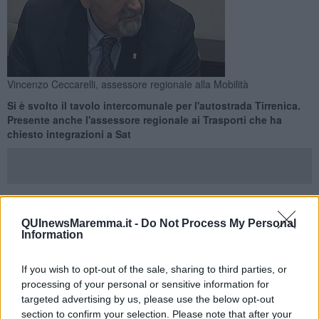
Vincenzo Ceccarelli, assessore regionale alla Mobilità
Si è svolto il tavolo intercomunale per l'autostrada Tirrenica.
Presente anche l'assessore regionale ai Trasporti che ha
chiesto integrazioni a Sat
GROSSETO —
C'era anche l'assessore regionale ai Trasporti
QUInewsMaremma.it -
Do Not Process My Personal
Information
Vincenzo Ceccarelli
al tavolo tecnico intercomunale sul tracciato
autostradale tirrenico che si è svolto a Grosseto. L'incontro è stato
l'occasione per spiegare ancora una volta le perplessità e le criticità
If you wish to opt-out of the sale, sharing to third parties, or
relative al progetto dell'autostrada Tirrenica sollevate dai Comuni di
processing of your personal or sensitive information for
Grosseto, Magliano in Toscana, Orbetello, Capalbio, dalla Provincia
targeted advertising by us, please use the below opt-out
di Grosseto e dal Parco della Maremma.
section to confirm your selection. Please note that after your