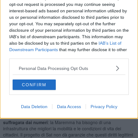
opt-out request is processed you may continue seeing
"Abbiamo ricercato un rapporto collaborativo con la Regione
nell''ottica di
un sensibile miglioramento del tracciato proposto
interest-based ads based on personal information utilized by
da Sat.
- ha detto Antonfrancesco Vivarelli Colonna, sindaco e
us or personal information disclosed to third parties prior to
presidente della Provincia di Grosseto - Tra noi e Ceccarelli
le
your opt-out. You may separately opt-out of the further
posizioni sono distanti
ma lavoreremo per arrivare a tutte le
disclosure of your personal information by third parties on the
soluzioni che per noi sono irrinunciabili in vista della prossima
IAB’s list of downstream participants. This information may
conferenza dei servizi in programma per il
28 febbraio
prossimo".
also be disclosed by us to third parties on the
IAB’s List of
Downstream Participants
that may further disclose it to other
third parties.
Personal Data Processing Opt Outs
Insomma per Grosseto e co. il progetto così fatto non va bene.
Oltre ai tecnici e agli amministratori del territorio questa visione va
convincendo anche la Regione che, come ha riferito il sindaco
CONFIRM
Vivarelli Colonna, ha chiesto a Sat
importanti integrazioni
sia
sugli aspetti idraulici che su quelli paesaggistici.
"Ma vogliamo vedere le carte. - ha concluso Vivarelli Colonna - Tutti
Data Deletion
Data Access
Privacy Policy
i pareri tecnici che i singoli Enti hanno espresso finora ci danno la
sicurezza che
la nostra posizione non sia certo ideologica ma
suffragata dai numeri
: la Maremma ha bisogno di una
infrastruttura che migliori la mobilità e le condizioni di vita dei
cittadini. Il progetto di Sat non dà garanzie che questi diritti legittimi