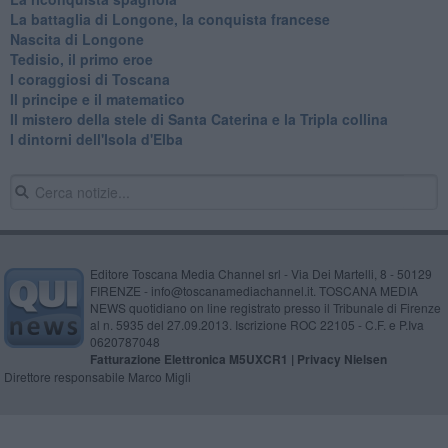
​La battaglia di Longone, la conquista francese
Nascita di Longone
Tedisio, il primo eroe
I coraggiosi di Toscana
Il principe e il matematico
Il mistero della stele di Santa Caterina e la Tripla collina
I dintorni dell'Isola d'Elba
Editore Toscana Media Channel srl - Via Dei Martelli, 8 - 50129
FIRENZE - info@toscanamediachannel.it. TOSCANA MEDIA
NEWS quotidiano on line registrato presso il Tribunale di Firenze
al n. 5935 del 27.09.2013. Iscrizione ROC 22105 - C.F. e P.Iva
0620787048
Fatturazione Elettronica M5UXCR1 |
Privacy Nielsen
Direttore responsabile Marco Migli
Powered by
Aperion.it