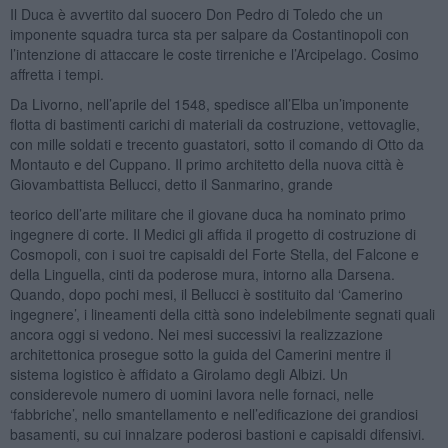
Il Duca è avvertito dal suocero Don Pedro di Toledo che un
imponente squadra turca sta per salpare da Costantinopoli con
l’intenzione di attaccare le coste tirreniche e l’Arcipelago. Cosimo
affretta i tempi.
Da Livorno, nell’aprile del 1548, spedisce all’Elba un’imponente
flotta di bastimenti carichi di materiali da costruzione, vettovaglie,
con mille soldati e trecento guastatori, sotto il comando di Otto da
Montauto e del Cuppano. Il primo architetto della nuova città è
Giovambattista Bellucci, detto il Sanmarino, grande
teorico dell’arte militare che il giovane duca ha nominato primo
ingegnere di corte. Il Medici gli affida il progetto di costruzione di
Cosmopoli, con i suoi tre capisaldi del Forte Stella, del Falcone e
della Linguella, cinti da poderose mura, intorno alla Darsena.
Quando, dopo pochi mesi, il Bellucci è sostituito dal ‘Camerino
ingegnere’, i lineamenti della città sono indelebilmente segnati quali
ancora oggi si vedono. Nei mesi successivi la realizzazione
architettonica prosegue sotto la guida del Camerini mentre il
sistema logistico è affidato a Girolamo degli Albizi. Un
considerevole numero di uomini lavora nelle fornaci, nelle
‘fabbriche’, nello smantellamento e nell’edificazione dei grandiosi
basamenti, su cui innalzare poderosi bastioni e capisaldi difensivi.