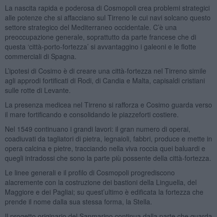
La nascita rapida e poderosa di Cosmopoli crea problemi strategici
alle potenze che si affacciano sul Tirreno le cui navi solcano questo
settore strategico del Mediterraneo occidentale. C’è una
preoccupazione generale, soprattutto da parte francese che di
questa ‘città-porto-fortezza’ si avvantaggino i galeoni e le flotte
commerciali di Spagna.
L’ipotesi di Cosimo è di creare una città-fortezza nel Tirreno simile
agli approdi fortificati di Rodi, di Candia e Malta, capisaldi cristiani
sulle rotte di Levante.
La presenza medicea nel Tirreno si rafforza e Cosimo guarda verso
il mare fortificando e consolidando le piazzeforti costiere.
Nel 1549 continuano i grandi lavori: il gran numero di operai,
coadiuvati da tagliatori di pietra, legnaioli, fabbri, produce e mette in
opera calcina e pietre, tracciando nella viva roccia quei baluardi e
quegli intradossi che sono la parte più possente della città-fortezza.
Le linee generali e il profilo di Cosmopoli progrediscono
alacremente con la costruzione dei bastioni della Linguella, del
Maggiore e dei Pagliai; su quest’ultimo è edificata la fortezza che
prende il nome dalla sua stessa forma, la Stella.
Il progetto originario del Sanmarino continua dalla parte che guarda