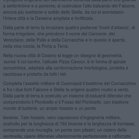
a settentrione e a ponente; si costruisce l’alto baluardo del Falcone,
ancora più svettante e solido dello Stella, da cui si sovrastano
l’intera città e la Darsena ampliata e fortificata.
Dalla parte di terra fa innalzare quattro poderosi ‘fronti d’attacco’, di
forma irregolare, che prendono il nome del Cannone, del
Veneziano, delle Palle e della Cornacchia e in questo è aperta,
nella viva roccia, la Porta a Terra.
Nella nuova città di Cosimo si legge un disegno di geometria
‘aurea’ il cui centro, l’attuale Pizza Cavour, è in forma di spirale
concentrica, adattata alla conformazione morfologica, protetta e
racchiusa e protetta da tutti i lati.
Completa l’assetto militare di Cosmopoli il bastione del Cornacchino
e fra i due forti Falcone e Stella fa erigere quattro mulini a vento.
Dalla parte di terra è costruito un insieme di baluardi difensivi che
comprendono il Ponticello e il Fosso del Ponticello, con bastione
munito di batterie, un ampio fossato e un ponte
levatoio. Tale fossato, vero capolavoro d’ingegneria militare,
costruito per la lunghezza di 760 braccia e la larghezza di trentasei,
comprende una muraglia, un ponte con pilastri, un casino della
sentinella; opere difensive ulteriormente perfezionate e rafforzate