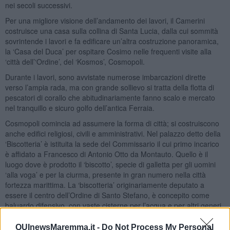
nei secoli successivi.
Per una migliore visione dell’andamento dei lavori, il Camerini
costruisce una casa sulla collina di Santa Lucia, dalla cui sommità
sovrintende i lavori e fa edificare un’altra costruzione panoramica,
la ‘Casa del Duca’ per ospitare Cosimo nelle frequenti visite alla
‘città dell’‘Ordine’, del ‘Kosmos’, Cosmopoli.
Durante i lavori, sono avvistate numerose imbarcazioni dirette
verso l’ampia rada, ma con grande sollievo si tratta della flotta di
pescatori di corallo che abitudinariamente fanno scalo e mercato
nel tranquillo e sicuro golfo dell’antica Ferraia.
Cosmopoli comincia ad assumere la forma di città; si costruiscono
anche edifici religiosi, civili e amministrativi. Nel palazzo detto della
‘Biscotteria’ è istituita la sede del Commissario il cui primo incarico
è affidato a Francesco di Antonio Otto da Montauto. Quello è il
luogo dove è prodotto il ‘biscotto’, specie di galletta per gli uomini
‘alla voga’ e per la ciurma, presente in gran numero nella città
fortezza marittima. La ‘biscotteria’ originariamente deputato a
essere il centro dell’Ordine di Santo Stefano, è concepito come
baluardo difensivo, con vaste cisterne per l’acqua e per altri generi
alimentari, sede del Governatore, sede amministrativa di giustizia,
del tesoro e del carcere.
QUInewsMaremma.it -
Do Not Process My Personal