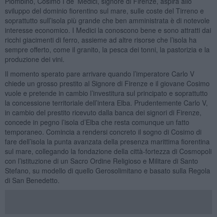
Piombino, Cosimo I de’ Medici, signore di Firenze, aspira allo
sviluppo del dominio fiorentino sul mare, sulle coste del Tirreno e
soprattutto sull’isola più grande che ben amministrata è di notevole
interesse economico. I Medici la conoscono bene e sono attratti dai
ricchi giacimenti di ferro, assieme ad altre risorse che l’isola ha
sempre offerto, come il granito, la pesca dei tonni, la pastorizia e la
produzione dei vini.
Il momento sperato pare arrivare quando l’imperatore Carlo V
chiede un grosso prestito al Signore di Firenze e il giovane Cosimo
vuole e pretende in cambio l’investitura sul principato e soprattutto
la concessione territoriale dell’intera Elba. Prudentemente Carlo V,
in cambio del prestito ricevuto dalla banca dei signori di Firenze,
concede in pegno l’isola d’Elba che resta comunque un fatto
temporaneo. Comincia a rendersi concreto il sogno di Cosimo di
fare dell’isola la punta avanzata della presenza marittima fiorentina
sul mare, collegando la fondazione della città-fortezza di Cosmopoli
con l’istituzione di un Sacro Ordine Religioso e Militare di Santo
Stefano, su modello di quello Gerosolimitano e basato sulla Regola
di San Benedetto.