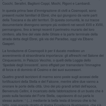
Cocchi, Serafini, Baglioni-Coppi, Mochi, Rigoni e Lambardi.
In questa prima fase d’immigrazione di civili a Cosmopoli, sono
presenti nuclei familiari di Ebrei, che qui giungono da varie parti
della Toscana e da altri territori. Di questa comunità, le cui tracce
documentarie divengono sempre più evidenti nei secoli XVII e XVIII,
permangono, fino a tempi recenti il perimetro murario del loro
cimitero, alla fine del viale delle Ghiaie e la parte terminale della
strada detta degli Ebrei, già via del Paradiso, oggi via Elbano
Gasperi.
La fondazione di Cosmopoli è per il ducato mediceo un
avvenimento di straordinaria importanza: gli affreschi nel Salone dei
Cinquecento, in Palazzo Vecchio, o quelli della Loggia dello
‘Spedale degli Innocenti’, sono effigiati per tramandare l’immagine
di forza e di dominio di Cosimo e dei suoi successori.
Quattro grandi iscrizioni di marmo sono poste sugli accessi delle
fortificazioni della Stella e del Falcone, mentre altre due vanno a
onorare le porte della città. Uno dei più grandi artisti dell’epoca,
Benvenuto Cellini, è incaricato della fabbricazione di un busto che è
posto sulla facciata del Forte Stella, capolavoro di cui parla lo
stesso autore: “ (...) mediante la bella testa di bronzo che io ho
fatto, così grande ritratto di Vostra Eccellenza Illustrissima, che s’è