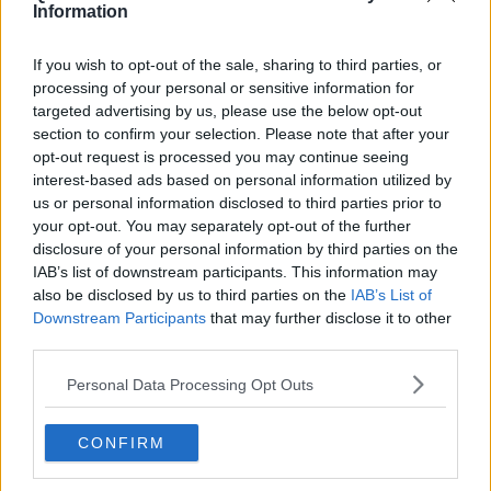
Information
Cosmopoli inizia ad assumere la forma di città; si costruiscono
edifici religiosi, civili e amministrativi. Nel palazzo detto della
If you wish to opt-out of the sale, sharing to third parties, or
‘Biscotteria’ è istituita la sede del Commissario il cui primo incarico
è affidato a Francesco di Antonio Otto da Montauto.
processing of your personal or sensitive information for
targeted advertising by us, please use the below opt-out
section to confirm your selection. Please note that after your
opt-out request is processed you may continue seeing
interest-based ads based on personal information utilized by
us or personal information disclosed to third parties prior to
your opt-out. You may separately opt-out of the further
disclosure of your personal information by third parties on the
IAB’s list of downstream participants. This information may
also be disclosed by us to third parties on the
IAB’s List of
Downstream Participants
that may further disclose it to other
third parties.
Personal Data Processing Opt Outs
CONFIRM
Antica ‘Biscotteria’ divenuta nei secoli sede