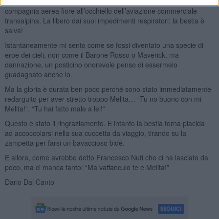
ad uncino lo estraggo spiaccicandolo sulla moquette dell’A318 della
compagnia aerea fiore all’occhiello dell’aviazione commerciale
transalpina. La libero dai suoi impedimenti respiratori: la bestia è
salva!
Istantaneamente mi sento come se fossi diventato una specie di
eroe dei cieli, non come il Barone Rosso o Maverick, ma
dannazione, un posticino onorevole penso di essermelo
guadagnato anche io.
Ma la gloria è durata ben poco perché sono stato immediatamente
redarguito per aver stretto troppo Melita… “Tu no buono con mi
Melita!”, “Tu hai fatto male a lei!”
Questo è stato il ringraziamento. E intanto la bestia torna placida
ad accoccolarsi nella sua cuccetta da viaggio, tirando su la
zampetta per farsi un bavaccioso bidè.
E allora, come avrebbe detto Francesco Nuti che ci ha lasciato da
poco, ma ci manca tanto: “Ma vaffanculo te e Melita!”
Dario Dal Canto