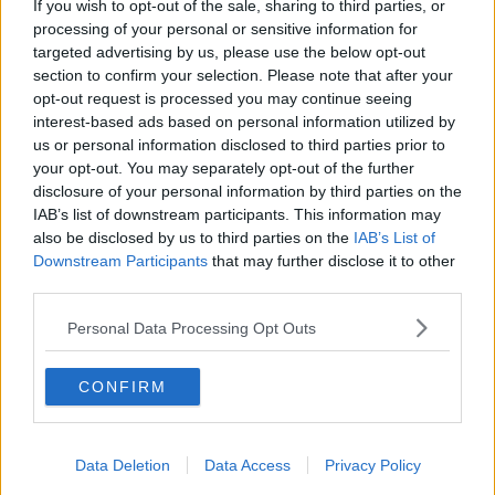
If you wish to opt-out of the sale, sharing to third parties, or
appropriata viste le origini latinoamericane, forse colombiane, della
processing of your personal or sensitive information for
signora spaventata e agitata. Una sorta di maracas a pelo corto
targeted advertising by us, please use the below opt-out
che viene scossa con terrorizzato vigore.
section to confirm your selection. Please note that after your
Ma non ci distraiamo: una dramma è in corso!
opt-out request is processed you may continue seeing
Sto canetto si agita tossendo e tentando di infilarsi la zampa in
interest-based ads based on personal information utilized by
bocca come se volesse togliersi qualcosa.
us or personal information disclosed to third parties prior to
your opt-out. You may separately opt-out of the further
Mosso dalla compassione e dal terrore che Melita potesse crepare
disclosure of your personal information by third parties on the
miseramente a circa 20000 piedi di quota mi chino sulla bestia
IAB’s list of downstream participants. This information may
tossente nel corridoio dove la padrona aveva portato Melita in
also be disclosed by us to third parties on the
IAB’s List of
cerca dell’aiuto delle hostess. Queste, imperterrite, hanno
Downstream Participants
that may further disclose it to other
continuato il loro lavoro dispensando panini e sorrisi, entrambi di
third parties.
plastica.
Appena avvicino la mano questa ingrata subito mi morde un dito.
Personal Data Processing Opt Outs
“Meledetta te e chi ti porta sull’aereo!”
Getto il cuore oltre l’ostacolo, erigendomi a paladino della salute
CONFIRM
canina: la mia missione è salvarti la vita, piccola bestia
indemoniata, costi quel che costi, anche se dovessi sbranarmi il
braccio fino al gomito. Le apro la bocca e appiccicato al palato
Data Deletion
Data Access
Privacy Policy
vedo un pezzo enorme del suddetto panino cingommoso. Col dito