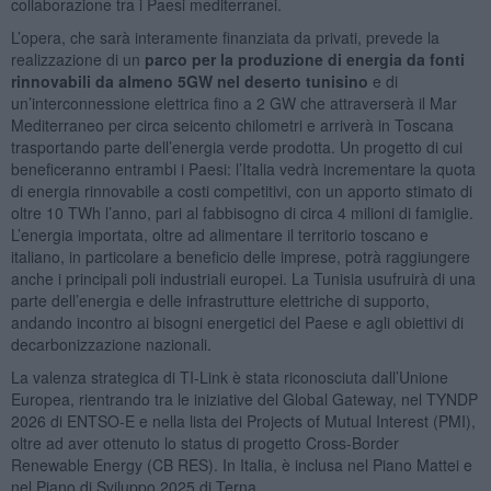
collaborazione tra i Paesi mediterranei.
L’opera, che sarà interamente finanziata da privati, prevede la
realizzazione di un
parco per la produzione di energia da fonti
rinnovabili da almeno 5GW nel deserto tunisino
e di
un’interconnessione elettrica fino a 2 GW che attraverserà il Mar
Mediterraneo per circa seicento chilometri e arriverà in Toscana
trasportando parte dell’energia verde prodotta. Un progetto di cui
beneficeranno entrambi i Paesi: l’Italia vedrà incrementare la quota
di energia rinnovabile a costi competitivi, con un apporto stimato di
oltre 10 TWh l’anno, pari al fabbisogno di circa 4 milioni di famiglie.
L’energia importata, oltre ad alimentare il territorio toscano e
italiano, in particolare a beneficio delle imprese, potrà raggiungere
anche i principali poli industriali europei. La Tunisia usufruirà di una
parte dell’energia e delle infrastrutture elettriche di supporto,
andando incontro ai bisogni energetici del Paese e agli obiettivi di
decarbonizzazione nazionali.
La valenza strategica di TI-Link è stata riconosciuta dall’Unione
Europea, rientrando tra le iniziative del Global Gateway, nel TYNDP
2026 di ENTSO-E e nella lista dei Projects of Mutual Interest (PMI),
oltre ad aver ottenuto lo status di progetto Cross-Border
Renewable Energy (CB RES). In Italia, è inclusa nel Piano Mattei e
nel Piano di Sviluppo 2025 di Terna.