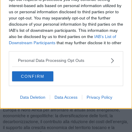
modalità online nel corso del quale saranno illustrate a tutti gli
interest-based ads based on personal information utilized by
stakeholder, istituzionali e non, le modalità di svolgimento della
us or personal information disclosed to third parties prior to
consultazione e i successivi appuntamenti territoriali che
prevedono, tra il 14 e il 21 Maggio, cinque sessioni informative in
your opt-out. You may separately opt-out of the further
presenza, aperti alla partecipazione di tutti i cittadini: 14 Maggio
disclosure of your personal information by third parties on the
presso la sala La Pira a Venturina Terme con open day dalle 9 alle
IAB’s list of downstream participants. This information may
17 e dalle alle 20 la presentazione del progetto. Si prosegue il 19
also be disclosed by us to third parties on the
IAB’s List of
Maggio a Follonica nella Sala Tirreno in via Bicocchi con la
Downstream Participants
that may further disclose it to other
presentazione dalle 9 alle 20; appuntamento successivo il 20
third parties.
Maggio al cinema Ariston di Donoratico dalle 9 alle 13 e alla Torre
di San Vincenzo dalle 15 alle 20. Ultimo appuntamento in
Personal Data Processing Opt Outs
programma il 21 Maggio al centro giovani di Piombino dalle 9 alle
20.
CONFIRM
L’interconnessione TI-Link, realizzata in tecnologia HVDC (High
Voltage Direct Current – Alta Tensione in Corrente Continua), è una
nuova infrastruttura per la
produzione e il trasporto di energia
Data Deletion
Data Access
Privacy Policy
verde certificata tra Tunisia e Italia
. Il progetto è promosso dalla
società italiana Zhero e nasce dalla cooperazione internazionale tra
Europa e Nord Africa per affrontare le attuali sfide energetiche,
economiche e geopolitiche: la diversificazione delle fonti, la
decarbonizzazione, il contributo alla riduzione dei costi dell’energia,
il supporto alla crescita economica del territorio toscano e la