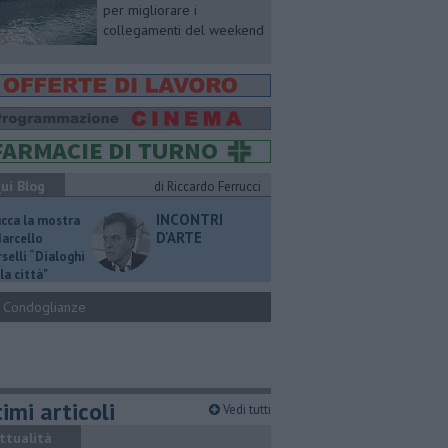
per migliorare i
collegamenti del weekend
ui Blog
di Riccardo Ferrucci
INCONTRI
ucca la mostra
D'ARTE
Marcello
selli “Dialoghi
la città"
Condoglianze
imi articoli
Vedi tutti
ttualità