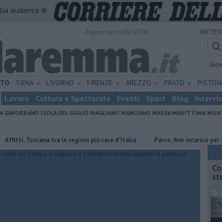
alla audience di
o
Aggiornato alle 13:00
METEO
Gio
ETO
SIENA
LIVORNO
FIRENZE
AREZZO
PRATO
PISTOI
Lavoro
Cultura e Spettacolo
Eventi
Sport
Blog
Intervi
A
GAVORRANO
ISOLA DEL GIGLIO
MAGLIANO
MANCIANO
MASSA MARITTIMA
MONT
, Toscana tra le regioni più care d'Italia
Parco, fine incarico per il diret
Co
st