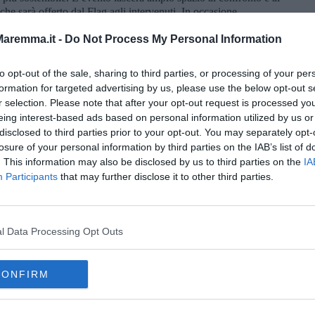
che sarà offerto dal Flag agli intervenuti. In occasione
ndidatura della pesca nella lista del Patrimonio culturale
aremma.it -
Do Not Process My Personal Information
 ha visto coinvolto il Flag Golfo degli Etruschi insieme ad altri
to opt-out of the sale, sharing to third parties, or processing of your per
i svolgerà a Follonica e affronterà il tema
Blue economy tra
formation for targeted advertising by us, please use the below opt-out s
r selection. Please note that after your opt-out request is processed y
eing interest-based ads based on personal information utilized by us or
disclosed to third parties prior to your opt-out. You may separately opt-
losure of your personal information by third parties on the IAB’s list of
. This information may also be disclosed by us to third parties on the
IA
Participants
that may further disclose it to other third parties.
oscana iscriviti alla
Newsletter QUInews - ToscanaMedia.
amente nella tua casella di posta.
l Data Processing Opt Outs
po locale
CONFIRM
 economy
zioni