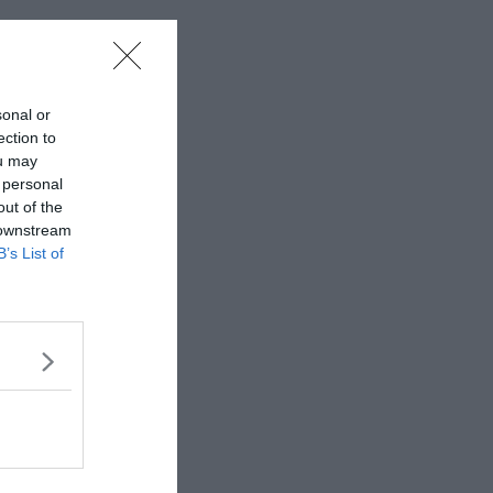
sonal or
ection to
ou may
 personal
out of the
 downstream
B’s List of