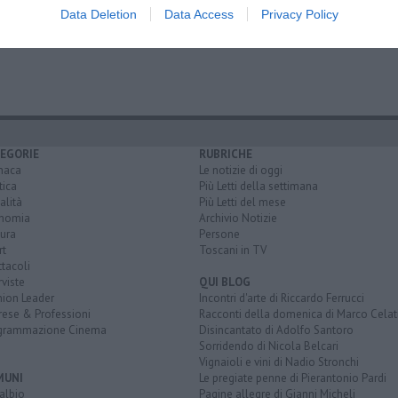
Data Deletion
Data Access
Privacy Policy
capraia
scarlino
università di firenze
acquacoltura
follonica
EGORIE
RUBRICHE
naca
Le notizie di oggi
tica
Più Letti della settimana
alità
Più Letti del mese
nomia
Archivio Notizie
ura
Persone
rt
Toscani in TV
tacoli
rviste
QUI BLOG
nion Leader
Incontri d'arte di Riccardo Ferrucci
rese & Professioni
Racconti della domenica di Marco Celat
grammazione Cinema
Disincantato di Adolfo Santoro
Sorridendo di Nicola Belcari
Vignaioli e vini di Nadio Stronchi
MUNI
Le pregiate penne di Pierantonio Pardi
albio
Pagine allegre di Gianni Micheli