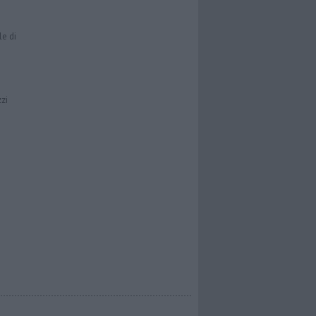
le di
zzi