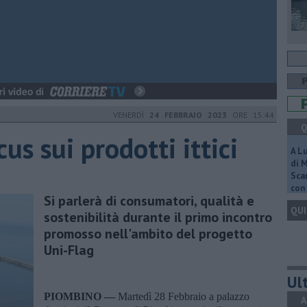
VENERDÌ
24 FEBBRAIO 2023
ORE 15:44
Q
us sui prodotti ittici
A L
di 
Scar
con 
Si parlerà di consumatori, qualità e
QUI
sostenibilità durante il primo incontro
promosso nell'ambito del progetto
Uni-Flag
Ult
PIOMBINO —
Martedì 28 Febbraio a palazzo
A