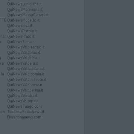
QuiNewsLunigiana.it
QuiNewsMaremma.it
QuiNewsMassaCarrara.it
ATTE
QuiNewsMugello.it
QuiNewsPisa.it
QuiNewsPistoia.it
nari
QuiNewsPrato.it
a
QuiNewsSiena.it
QuiNewsValbisenzio.it
QuiNewsValdarno.it
i
QuiNewsValdelsa.it
o e
QuiNewsValdera.it
QuiNewsValdichiana.it
lla
QuiNewsValdicornia.it
QuiNewsValdinievole.it
QuiNewsValdisieve.it
QuiNewsValtiberina.it
QuiNewsVersilia.it
QuiNewsVolterra.it
QuiNewsTango.com
Don
ToscanaMediaNews.it
Fiorentinanews.com