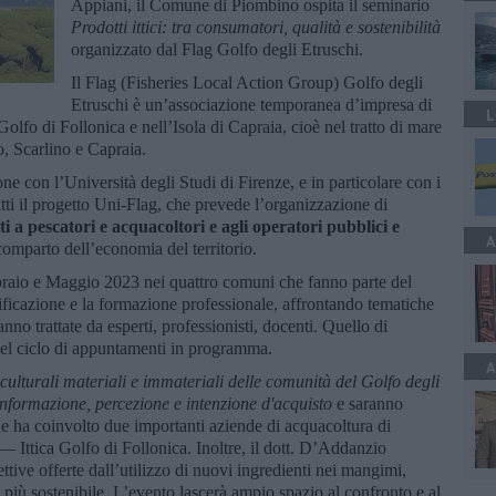
Appiani, il Comune di Piombino ospita il seminario
Prodotti ittici: tra consumatori, qualità e sostenibilità
organizzato dal Flag Golfo degli Etruschi.
Il Flag (Fisheries Local Action Group) Golfo degli
Etruschi è un’associazione temporanea d’impresa di
L
 Golfo di Follonica e nell’Isola di Capraia, cioè nel tratto di mare
, Scarlino e Capraia.
one con l’Università degli Studi di Firenze, e in particolare con i
tti il progetto Uni-Flag, che prevede l’organizzazione di
 a pescatori e acquacoltori e agli operatori pubblici e
A
omparto dell’economia del territorio.
ebbraio e Maggio 2023 nei quattro comuni che fanno parte del
ificazione e la formazione professionale, affrontando tematiche
anno trattate da esperti, professionisti, docenti. Quello di
el ciclo di appuntamenti in programma.
A
ulturali materiali e immateriali delle comunità del Golfo degli
nformazione, percezione e intenzione d'acquisto
e saranno
 che ha coinvolto due importanti aziende di acquacoltura di
— Ittica Golfo di Follonica. Inoltre, il dott. D’Addanzio
pettive offerte dall’utilizzo di nuovi ingredienti nei mangimi,
 più sostenibile. L’evento lascerà ampio spazio al confronto e al