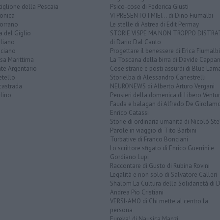
iglione della Pescaia
Psico-cose di Federica Giusti
lonica
VI PRESENTO I MIEI... di Dino Fiumalbi
orrano
Le stelle di Astrea di Edit Permay
a del Giglio
STORIE VISPE MA NON TROPPO DISTR
liano
di Dario Dal Canto
ciano
Progettare il benessere di Erica Fiumalbi
sa Marittima
La Toscana della birra di Davide Cappan
te Argentario
Cose strane e posti assurdi di Blue Lam
etello
Storielba di Alessandro Canestrelli
castrada
NEURONEWS di Alberto Arturo Vergani
lino
Pensieri della domenica di Libero Ventur
Fauda e balagan di Alfredo De Girolam
Enrico Catassi
Storie di ordinaria umanità di Nicolò Ste
Parole in viaggio di Tito Barbini
Turbative di Franco Bonciani
Lo scrittore sfigato di Enrico Guerrini e
Gordiano Lupi
Raccontare di Gusto di Rubina Rovini
Legalità e non solo di Salvatore Calleri
Shalom La Cultura della Solidarietà di 
Andrea Pio Cristiani
VERSI-AMO di Chi mette al centro la
persona
Eureka! di Nausica Manzi