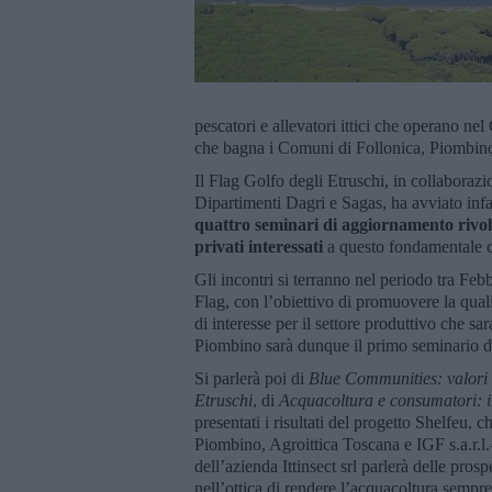
pescatori e allevatori ittici che operano nel
che bagna i Comuni di Follonica, Piombino
Il Flag Golfo degli Etruschi, in collaborazi
Dipartimenti Dagri e Sagas, ha avviato infa
quattro seminari di aggiornamento rivolti
privati interessati
a questo fondamentale c
Gli incontri si terranno nel periodo tra F
Flag, con l’obiettivo di promuovere la qual
di interesse per il settore produttivo che sar
Piombino sarà dunque il primo seminario d
Si parlerà poi di
Blue Communities: valori c
Etruschi
, di
Acquacoltura e consumatori: i
presentati i risultati del progetto Shelfeu,
Piombino, Agroittica Toscana e IGF s.a.r.l.
dell’azienda Ittinsect srl parlerà delle pros
nell’ottica di rendere l’acquacoltura sempre