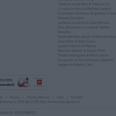
Tabasco senza filtro di Tabasco n.6
Ci vuole un fisico di Michele Campisi
Economia e territorio, da globale a loca
Daniele Salvadori
La dama a scacchi di Carlo Belciani
Due chiacchiere in cucina di Sabrina
Rossello
Storie dell'altro secolo di Marcella Bito
Easy ridere di Dario Greco
Legami d'amore di Malena ...
Musica e dintorni di Fausto Pirìto
Parole milonguere di Maria Caruso
Lo sguardo di Don Armando Zappolini
Leggere di Roberto Cerri
er
|
Privacy
|
Privacy Nielsen
|
Durc
|
Provider
di Firenze n. 5935 del 27.09.2013. Powered by
Aperion.it
Martelli, 8 - 50129 FIRENZE