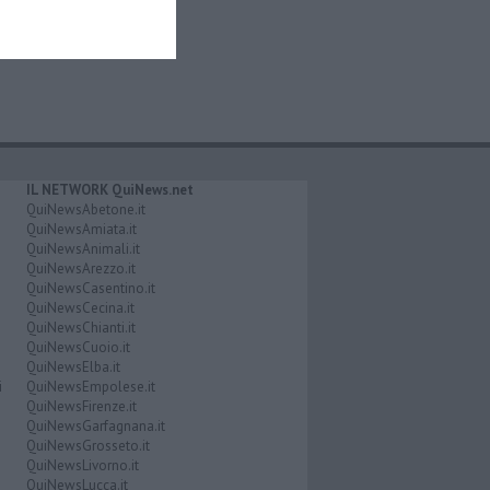
IL NETWORK QuiNews.net
QuiNewsAbetone.it
QuiNewsAmiata.it
QuiNewsAnimali.it
QuiNewsArezzo.it
QuiNewsCasentino.it
QuiNewsCecina.it
QuiNewsChianti.it
QuiNewsCuoio.it
QuiNewsElba.it
i
QuiNewsEmpolese.it
QuiNewsFirenze.it
QuiNewsGarfagnana.it
QuiNewsGrosseto.it
QuiNewsLivorno.it
QuiNewsLucca.it