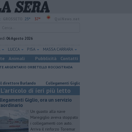
25°
37°
:
GROSSETO
QuiNews.net
vedì
06 Agosto 2026
A
LUCCA
PISA
MASSA CARRARA
ste
Animali
Pubblicità
Contatti
E ARGENTARIO
ORBETELLO
ROCCASTRADA
tore Burlando
Collegamenti Giglio, ora un servizio straordinario
Po
L'articolo di ieri più letto
llegamenti Giglio, ora un servizio
raordinario
Un guasto alla nave
Maregiglio aveva stoppato
i collegamenti con auto.
Arriva il rinforzo Toremar