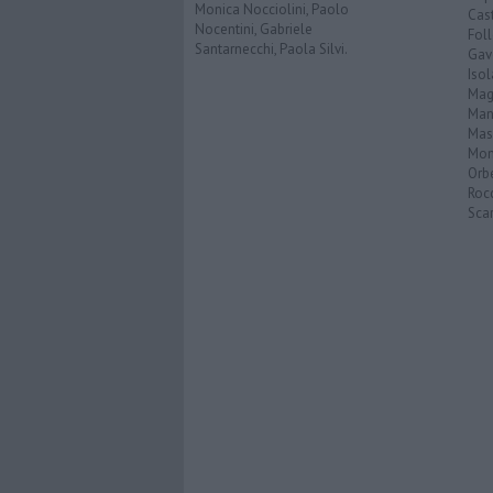
Monica Nocciolini, Paolo
Cast
Nocentini, Gabriele
Fol
Santarnecchi, Paola Silvi.
Gav
Isol
Mag
Man
Mas
Mon
Orb
Roc
Scar