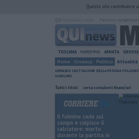
Questo sito contribuisce 
QUI
quotidiano online.
Percorso semplificat
TOSCANA
MAREMMA
AMIATA
GROSS
Home
Cronaca
Politica
Attualità
CAPALBIO
CASTIGLIONE DELLA PESCAIA
FOLLONIC
SCARLINO
io straordinario
Poste Italiane cerca consulenti finanziari
Tutti i titoli:
Affitti
Il fulmine cade sul
campo e colpisce il
calciatore: morto
durante la partita in