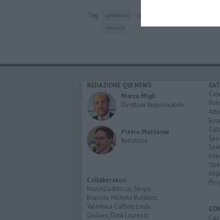
Tag
piombino
etruschi
golfo di follonica
unesco
REDAZIONE QUI NEWS
CAT
Cro
Marco Migli
Poli
Direttore Responsabile
Attu
Eco
Cult
Pietro Mattonai
Spo
Redattore
Spet
Inte
Opi
Imp
Collaboratori
Pro
Marcella Bitozzi, Sergio
Braccini, Michele Bufalino,
Valentina Caffieri, Linda
CO
Giuliani, Dina Laurenzi,
Cap