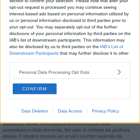
section to confirm your selection. Please note that after your
alla salute Simone Bezzini.
opt-out request is processed you may continue seeing
Si tratta di un aiuto rivolto a chi
non supera predefiniti tetti di
interest-based ads based on personal information utilized by
Isee
e soffre contemporaneamente di almeno una condizione di
us or personal information disclosed to third parties prior to
fragilità: come il vivere da soli, con una persona disabile o un figlio
your opt-out. You may separately opt-out of the further
minore o con un anziano con più di settanta anni.
disclosure of your personal information by third parties on the
IAB’s list of downstream participants. This information may
also be disclosed by us to third parties on the
IAB’s List of
Downstream Participants
that may further disclose it to other
Con un Isee fino a 9.360 euro annui si potrà godere del
trasporto
third parties.
gratuito
senza limiti di distanza. Con un Isee tra 9.360 e 15 mila
euro il trasporto sarà offerto se il luogo da raggiungere dista più di
Personal Data Processing Opt Outs
cinque chilometri da casa. Con un Isee tra 15 e 22 mila euro si avrà
diritto al voucher per distanze oltre i trentacinque chilometri.
CONFIRM
E’ possibile richiedere il servizio on line (accedendo
all’indirizzo
https://trasportosociale.ssr.toscana.it
con lo Spid, la
carta d’identità elettronica o la carta sanitaria) oppure recandosi
presso i Cup aziendali, le Botteghe della salute, le associazioni di
Data Deletion
Data Access
Privacy Policy
volontariato, gli enti del terzo settore e i Caf accreditati, i centri di
assistenza fiscale, che supporteranno il cittadino nella
presentazione della domanda. Nel caso la richiesta sia giudicata
idonea, il cittadino riceverà per email il voucher regionale da