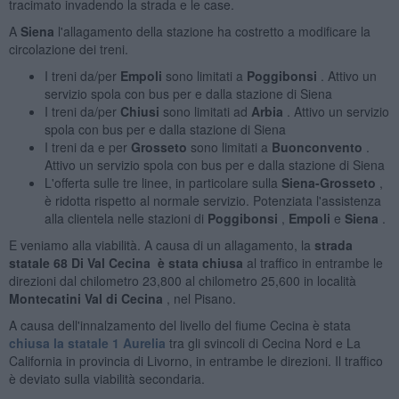
tracimato invadendo la strada e le case.
A
Siena
l'allagamento della stazione ha costretto a modificare la
circolazione dei treni.
I treni da/per
Empoli
sono limitati a
Poggibonsi
. Attivo un
servizio spola con bus per e dalla stazione di Siena
I treni da/per
Chiusi
sono limitati ad
Arbia
. Attivo un servizio
spola con bus per e dalla stazione di Siena
I treni da e per
Grosseto
sono limitati a
Buonconvento
.
Attivo un servizio spola con bus per e dalla stazione di Siena
L'offerta sulle tre linee, in particolare sulla
Siena-Grosseto
,
è ridotta rispetto al normale servizio. Potenziata l'assistenza
alla clientela nelle stazioni di
Poggibonsi
,
Empoli
e
Siena
.
E veniamo alla viabilità. A causa di un allagamento, la
strada
statale 68 Di Val Cecina
è stata chiusa
al traffico in entrambe le
direzioni dal chilometro 23,800 al chilometro 25,600 in località
Montecatini Val di Cecina
, nel Pisano.
A causa dell'innalzamento del livello del fiume Cecina è stata
chiusa la statale 1 Aurelia
tra gli svincoli di Cecina Nord e La
California in provincia di Livorno, in entrambe le direzioni. Il traffico
è deviato sulla viabilità secondaria.