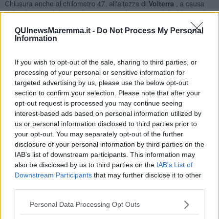
Chiusura anche al chilometro 47, all'altezza di
Volterra
, a causa
del cedimento del muro di protezione al corpo stradale. Lì a metà
mattina è stato attivato il senso unico con movieri.
QUInewsMaremma.it -
Do Not Process My Personal
Per via di una frana, invece, è stata chiusa in entrambe le direzioni
Information
la
strada statale 12 Dell'Abetone e del Brennero
al chilometro
73,700 in località
San Marcello Piteglio
in provincia di Pistoia.
If you wish to opt-out of the sale, sharing to third parties, or
A
Monterotondo Marittimo
un allagamento della carreggiata ha
processing of your personal or sensitive information for
portato alla chiusura in entrambe le direzioni della
strada statale
targeted advertising by us, please use the below opt-out
398 Via Val di Cornia
dal chilometro 24,100 al chilometro 23. Il
section to confirm your selection. Please note that after your
transito è stato ripristinato nella tarda mattinata.
opt-out request is processed you may continue seeing
interest-based ads based on personal information utilized by
In tutti i casi sono state istituite
deviazioni
sul posto, dove sono
us or personal information disclosed to third parties prior to
presenti le squadre Anas e le forze dell'ordine per la gestione della
your opt-out. You may separately opt-out of the further
viabilità e per ripristinare la circolazione il prima possibile.
disclosure of your personal information by third parties on the
Criticità anche sulla viabilità regionale e provinciale. Fra le
IAB’s list of downstream participants. This information may
principali, gli allagamenti nell'Empolese della vecchia
Sr 429 tra
also be disclosed by us to third parties on the
IAB’s List of
Castelfiorentino e Certaldo
.
Downstream Participants
that may further disclose it to other
Il sottopasso dello
svincolo tra la Fipili e il casello autostradale
third parties.
di Scandicci
è stato temporaneamente chiuso e poi riaperto.
Personal Data Processing Opt Outs
A Massa Marittima lungo la
strada Massetana
è crollato un muro
di cinta nella zona di Ghirlanda: sul posto i vigili del fuoco che