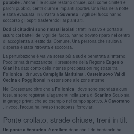
potabile
. Anche lì le scuole restano chiuse, così come cimiteri e
parchi pubblici, centri diurni e impianti sportivi. Una Rsa nella notte
è stata evacuata, in un'altra a
Suvereto
i vigili del fuoco hanno
soccorso gli ospiti trasferendoli ai piani alti.
Dodici cittadini sono rimasti isolati
: tratti in salvo e portati al
sicuro coi battelli dei vigili del fuoco, hanno trovato riparo nel centro
di accoglienza allestito dal Comune. Una persona che risultava
dispersa è stata ritrovata e soccorsa.
La perturbazione è via via scesa più a sud e penetrata all'interno.
Poco prima di mezzanotte, il presidente della Regione
Eugenio
Giani
ha dato conto delle intense precipitazioni registrate tra
Follonica
, di nuova
Campiglia Marittima
,
Castelnuovo Val di
Cecina
e
Poggibonsi
in estensione alle zone interne.
Nel Grossetano oltre che a
Follonica
, dove sono esondati alcuni
fossi, si sono registrati allagamenti nella zona di
Scarlino
Scalo sia
in garage privati che ad esempio nel campo sportivo. A
Gavorrano
, invece, l'acqua ha invaso i sottopassi ferroviari.
Ponte crollato, strade chiuse, treni in tilt
Un ponte a Venturina
è crollato
dopo che il rio Verdancio ha