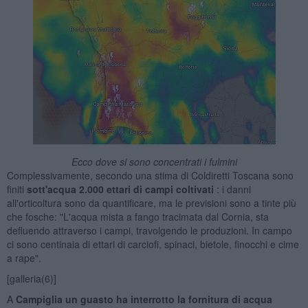
Ecco dove si sono concentrati i fulmini
Complessivamente, secondo una stima di Coldiretti Toscana sono
finiti
sott'acqua 2.000 ettari di campi coltivati
: i danni
all'orticoltura sono da quantificare, ma le previsioni sono a tinte più
che fosche: "L'acqua mista a fango tracimata dal Cornia, sta
defluendo attraverso i campi, travolgendo le produzioni. In campo
ci sono centinaia di ettari di carciofi, spinaci, bietole, finocchi e cime
a rape".
[galleria(6)]
A
Campiglia un guasto ha interrotto la fornitura di acqua