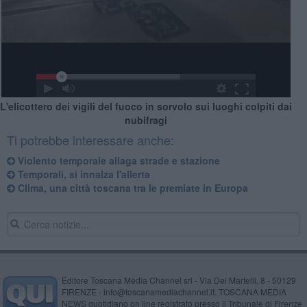
L'elicottero dei vigili del fuoco in sorvolo sui luoghi colpiti dai
nubifragi
Ti potrebbe interessare anche:
Violento temporale allaga strade e stazione
Temporali, si innalza l'allerta
Clima, una città toscana tra le premiate in Europa
Editore Toscana Media Channel srl - Via Dei Martelli, 8 - 50129
FIRENZE - info@toscanamediachannel.it. TOSCANA MEDIA
NEWS quotidiano on line registrato presso il Tribunale di Firenze