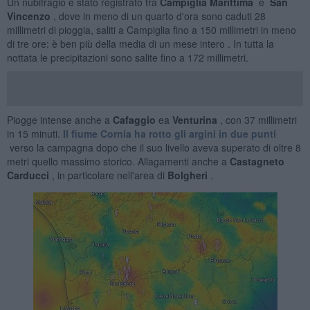
Un nubifragio è stato registrato tra
Campiglia Marittima
e
San
Vincenzo
, dove in meno di un quarto d'ora sono caduti 28
millimetri di pioggia, saliti a Campiglia fino a 150 millimetri in meno
di tre ore: è ben più della media di un mese intero . In tutta la
nottata le precipitazioni sono salite fino a 172 millimetri.
Piogge intense anche a
Cafaggio
ea
Venturina
, con 37 millimetri
in 15 minuti.
Il fiume Cornia ha rotto gli argini in due punti
verso la campagna dopo che il suo livello aveva superato di oltre 8
metri quello massimo storico. Allagamenti anche a
Castagneto
Carducci
, in particolare nell'area di
Bolgheri
.