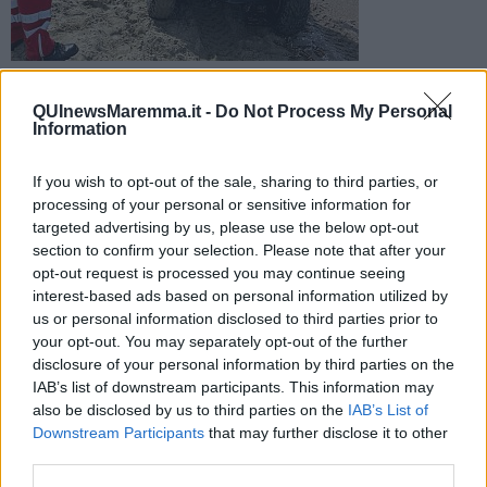
Per i soccorsi è stato attivato l'elicottero Pegaso che ha
raggiunto il litorale maremmano per il trasferimento d'urgenza
QUInewsMaremma.it -
Do Not Process My Personal
all'ospedale Meyer
Information
If you wish to opt-out of the sale, sharing to third parties, or
processing of your personal or sensitive information for
targeted advertising by us, please use the below opt-out
section to confirm your selection. Please note that after your
SCARLINO —
Una bambina di due anni è stata investita dal quad
opt-out request is processed you may continue seeing
dei gelati nella spiaggia di Scarlino. Per le ferite riportate è stata
interest-based ads based on personal information utilized by
trasferita con l'elicottero Pegaso all'ospedale pediatrico Meyer di
us or personal information disclosed to third parties prior to
Firenze.
your opt-out. You may separately opt-out of the further
L'incidente è avvenuto nel tardo pomeriggio di ieri, appena passate
disclosure of your personal information by third parties on the
le 18,30, sulla spiaggia del Balugano.
IAB’s list of downstream participants. This information may
also be disclosed by us to third parties on the
IAB’s List of
Downstream Participants
that may further disclose it to other
third parties.
La centrale del 118 della Asl Sud Est ha inviato sul posto via terra