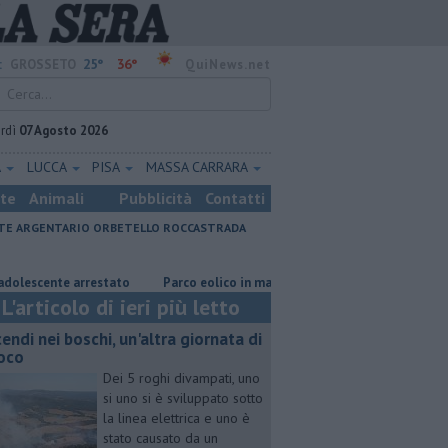
25°
36°
:
GROSSETO
QuiNews.net
rdì
07 Agosto 2026
A
LUCCA
PISA
MASSA CARRARA
ste
Animali
Pubblicità
Contatti
E ARGENTARIO
ORBETELLO
ROCCASTRADA
e arrestato
Parco eolico in mare, Confagricoltura contraria
Porti
L'articolo di ieri più letto
cendi nei boschi, un'altra giornata di
oco
Dei 5 roghi divampati, uno
si uno si è sviluppato sotto
la linea elettrica e uno è
stato causato da un