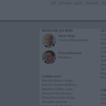
lodi
basilicata
liguria
lombardia
tos
REDAZIONE QUI NEWS
CAT
Cro
Marco Migli
Poli
Direttore Responsabile
Attu
Eco
Cult
Pietro Mattonai
Spo
Redattore
Spet
Inte
Opi
Imp
Collaboratori
Pro
Marcella Bitozzi, Sergio
Braccini, Michele Bufalino,
Valentina Caffieri, Linda
CO
Giuliani, Dina Laurenzi,
Cap
Monica Nocciolini, Paolo
Cast
Nocentini, Gabriele
Fol