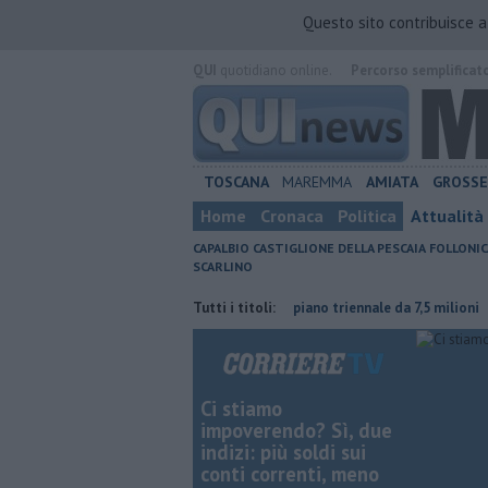
Questo sito contribuisce 
QUI
quotidiano online.
Percorso semplificat
TOSCANA
MAREMMA
AMIATA
GROSS
Home
Cronaca
Politica
Attualità
CAPALBIO
CASTIGLIONE DELLA PESCAIA
FOLLONIC
SCARLINO
tura contraria
Porti regionali, piano triennale da 7,5 milioni
Tutti i titoli:
Il ca
Ci stiamo
impoverendo? Sì, due
indizi: più soldi sui
conti correnti, meno