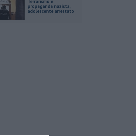
Terrorismo e
propaganda nazista,
adolescente arrestato