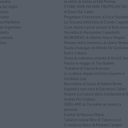
orrano
Le stelle di Astrea di Edit Permay
a del Giglio
STORIE VISPE MA NON TROPPO DISTR
liano
di Dario Dal Canto
ciano
Progettare il benessere di Erica Fiumalbi
sa Marittima
La Toscana della birra di Davide Cappan
te Argentario
Cose strane e posti assurdi di Blue Lam
etello
Storielba di Alessandro Canestrelli
castrada
NEURONEWS di Alberto Arturo Vergani
lino
Pensieri della domenica di Libero Ventur
Fauda e balagan di Alfredo De Girolam
Enrico Catassi
Storie di ordinaria umanità di Nicolò Ste
Parole in viaggio di Tito Barbini
Turbative di Franco Bonciani
Lo scrittore sfigato di Enrico Guerrini e
Gordiano Lupi
Raccontare di Gusto di Rubina Rovini
Legalità e non solo di Salvatore Calleri
Shalom La Cultura della Solidarietà di 
Andrea Pio Cristiani
VERSI-AMO di Chi mette al centro la
persona
Eureka! di Nausica Manzi
Tabasco senza filtro di Tabasco n.6
Ci vuole un fisico di Michele Campisi