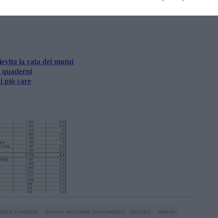
amente nella tua casella di posta.
ievita la rata dei mutui
e quaderni
i più care
sifica completa
unione nazionale consumatori
brindisi
milano