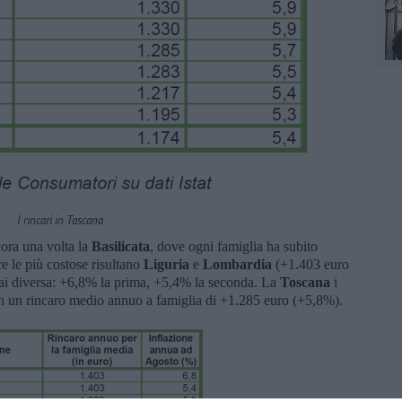
I rincari in Toscana
cora una volta la
Basilicata
, dove ogni famiglia ha subito
e le più costose risultano
Liguria
e
Lombardia
(+1.403 euro
ssai diversa: +6,8% la prima, +5,4% la seconda. La
Toscana
i
on un rincaro medio annuo a famiglia di +1.285 euro (+5,8%).