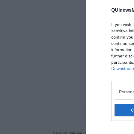
QUInewsM
If you wish 
sensitive in
confirm you
continue se
information 
further disc
participants
Downstream 
Persona
I rin
Se vuoi leggere le notizie principali della T