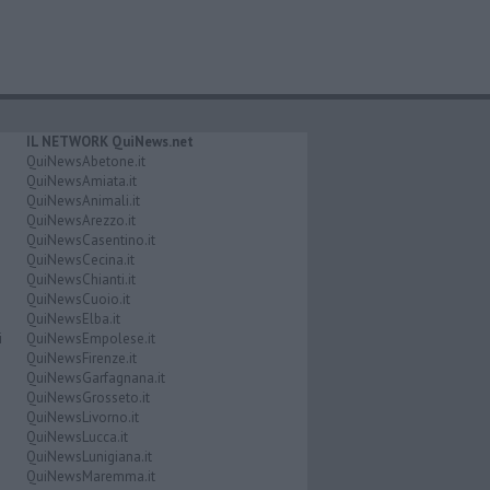
IL NETWORK QuiNews.net
QuiNewsAbetone.it
QuiNewsAmiata.it
QuiNewsAnimali.it
QuiNewsArezzo.it
QuiNewsCasentino.it
QuiNewsCecina.it
QuiNewsChianti.it
QuiNewsCuoio.it
QuiNewsElba.it
i
QuiNewsEmpolese.it
QuiNewsFirenze.it
QuiNewsGarfagnana.it
QuiNewsGrosseto.it
QuiNewsLivorno.it
QuiNewsLucca.it
QuiNewsLunigiana.it
QuiNewsMaremma.it