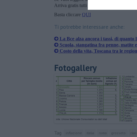
Arriva gratis tutti i giorni alle 20:00 dirett
Basta cliccare
QUI
Ti potrebbe interessare anche:
La Bce alza ancora i tassi, di quanto l
Scuola, stangatina fra penne, matite 
Costo della vita, Toscana tra le region
Fotogallery
Tag
inflazione
italia
roma
grosseto
clas