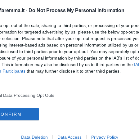
aremma.it -
Do Not Process My Personal Information
to opt-out of the sale, sharing to third parties, or processing of your per
formation for targeted advertising by us, please use the below opt-out s
r selection. Please note that after your opt-out request is processed y
eing interest-based ads based on personal information utilized by us or
disclosed to third parties prior to your opt-out. You may separately opt-
losure of your personal information by third parties on the IAB’s list of
. This information may also be disclosed by us to third parties on the
IA
Participants
that may further disclose it to other third parties.
l Data Processing Opt Outs
cari in Italia regione per regione
CONFIRM
Data Deletion
Data Access
Privacy Policy
oscana iscriviti alla
Newsletter QUInews - ToscanaMedia.