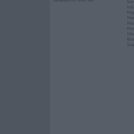
Santarnecchi, Paola Silvi.
Gav
Isol
Mag
Man
Mas
Mon
Orb
Roc
Scar