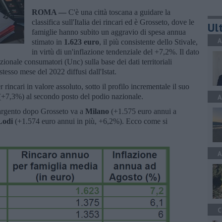
ROMA —
C'è una città toscana a guidare la
classifica sull'Italia dei rincari ed è Grosseto, dove le
Ult
famiglie hanno subito un aggravio di spesa annua
A
stimato in
1.623 euro
, il più consistente dello Stivale,
in virtù di un'inflazione tendenziale del +7,2%. Il dato
zionale consumatori (Unc) sulla base dei dati territoriali
stesso mese del 2022 diffusi dall'Istat.
r rincari in valore assoluto, sotto il profilo incrementale il suo
(+7,3%) al secondo posto del podio nazionale.
A
'argento dopo Grosseto va a
Milano
(+1.575 euro annui a
Lodi
(+1.574 euro annui in più, +6,2%). Ecco come si
A
C