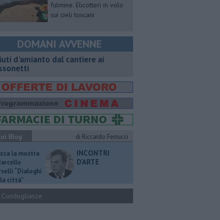
fulmine. Elicotteri in volo
sui cieli toscani
DOMANI AVVENNE
fiuti d'amianto dal cantiere ai
ssonetti
ui Blog
di Riccardo Ferrucci
INCONTRI
ucca la mostra
D'ARTE
Marcello
selli “Dialoghi
la città"
Condoglianze