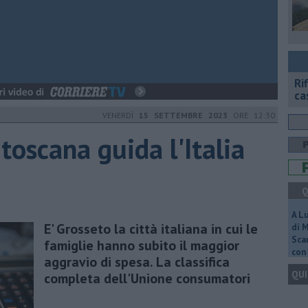
Ri
ca
VENERDÌ
15 SETTEMBRE 2023
ORE 12:30
 toscana guida l'Italia
Q
A L
E' Grosseto la città italiana in cui le
di 
Scar
famiglie hanno subito il maggior
con 
aggravio di spesa. La classifica
QUI
completa dell'Unione consumatori