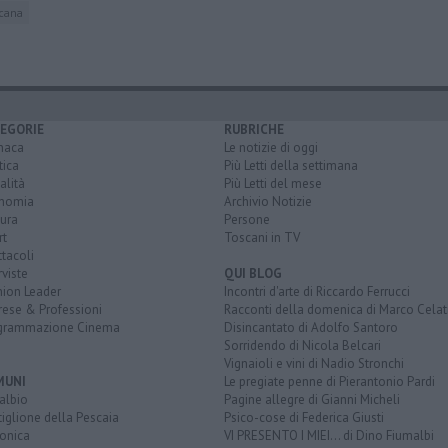
cana
EGORIE
RUBRICHE
naca
Le notizie di oggi
tica
Più Letti della settimana
alità
Più Letti del mese
nomia
Archivio Notizie
ura
Persone
rt
Toscani in TV
tacoli
rviste
QUI BLOG
nion Leader
Incontri d'arte di Riccardo Ferrucci
rese & Professioni
Racconti della domenica di Marco Celat
grammazione Cinema
Disincantato di Adolfo Santoro
Sorridendo di Nicola Belcari
Vignaioli e vini di Nadio Stronchi
MUNI
Le pregiate penne di Pierantonio Pardi
albio
Pagine allegre di Gianni Micheli
iglione della Pescaia
Psico-cose di Federica Giusti
lonica
VI PRESENTO I MIEI... di Dino Fiumalbi