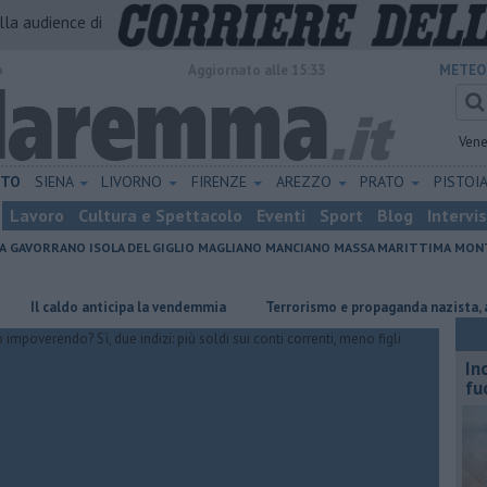
alla audience di
o
Aggiornato alle 15:33
METEO
Vene
ETO
SIENA
LIVORNO
FIRENZE
AREZZO
PRATO
PISTOI
Lavoro
Cultura e Spettacolo
Eventi
Sport
Blog
Intervi
A
GAVORRANO
ISOLA DEL GIGLIO
MAGLIANO
MANCIANO
MASSA MARITTIMA
MONT
ldo anticipa la vendemmia
Terrorismo e propaganda nazista, adolescent
In
fu