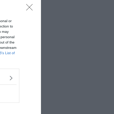
sonal or
ection to
ou may
 personal
out of the
 downstream
B’s List of