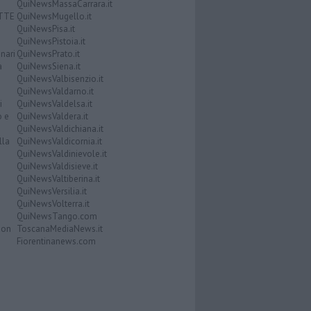
QuiNewsMassaCarrara.it
ATTE
QuiNewsMugello.it
QuiNewsPisa.it
QuiNewsPistoia.it
nari
QuiNewsPrato.it
a
QuiNewsSiena.it
QuiNewsValbisenzio.it
QuiNewsValdarno.it
i
QuiNewsValdelsa.it
o e
QuiNewsValdera.it
QuiNewsValdichiana.it
lla
QuiNewsValdicornia.it
QuiNewsValdinievole.it
QuiNewsValdisieve.it
QuiNewsValtiberina.it
QuiNewsVersilia.it
QuiNewsVolterra.it
QuiNewsTango.com
Don
ToscanaMediaNews.it
Fiorentinanews.com