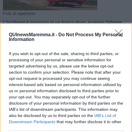
Foto di repertorio
L'incidente è avvenuto in un bosco dove, scattato l'allarme,
sono confluiti i mezzi di soccorso. Per l'uomo, però, non c'è
stato nulla da fare
QUInewsMaremma.it -
Do Not Process My Personal
Information
If you wish to opt-out of the sale, sharing to third parties, or
processing of your personal or sensitive information for
targeted advertising by us, please use the below opt-out
ROCCASTRADA —
Un uomo di 56 anni ha perso la vita dopo
section to confirm your selection. Please note that after your
essere stato colpito da un grosso ramo che gli è caduto addosso.
opt-out request is processed you may continue seeing
interest-based ads based on personal information utilized by
Il tragico incidente è avvenuto in una proprietà privata in un bosco
us or personal information disclosed to third parties prior to
a Roccastrada dove, scattato l'allarme, sono confluiti i mezzi di
your opt-out. You may separately opt-out of the further
soccorso, compreso l'elisoccorso Pegaso. Purtroppo, però,
disclosure of your personal information by third parties on the
nonostante l'intervento del personale sanitario, per l'uomo non c'è
stato nulla da fare.
IAB’s list of downstream participants. This information may
also be disclosed by us to third parties on the
IAB’s List of
Downstream Participants
that may further disclose it to other
third parties.