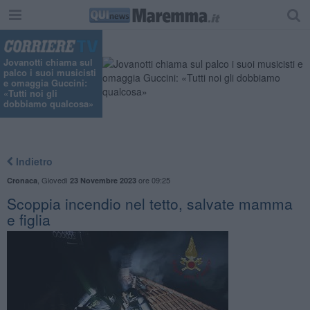
"
Jovanotti chiama sul
palco i suoi musicisti
e omaggia Guccini:
«Tutti noi gli
dobbiamo qualcosa»
Indietro
,
Giovedì
ore 09:25
Cronaca
23 Novembre 2023
Scoppia incendio nel tetto, salvate mamma
e figlia