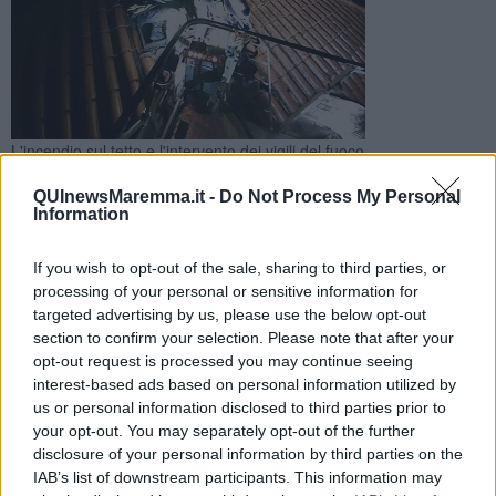
L'incendio sul tetto e l'intervento dei vigili del fuoco
Le fiamme si sono propagate nella copertura coinvolgendo
QUInewsMaremma.it -
Do Not Process My Personal
travi in legno e tegole oltre che minacciando l'appartamento
Information
all'ultimo piano
If you wish to opt-out of the sale, sharing to third parties, or
processing of your personal or sensitive information for
targeted advertising by us, please use the below opt-out
section to confirm your selection. Please note that after your
opt-out request is processed you may continue seeing
ROCCASTRADA —
Incendio sul tetto di una palazzina a
interest-based ads based on personal information utilized by
Roccastrada nel Grossetano ieri pomeriggio. Le
fiamme
hanno
us or personal information disclosed to third parties prior to
aggredito travi e correnti in legno oltre che le tegole.
your opt-out. You may separately opt-out of the further
Sono intervenuti i
vigili del fuoco
che hanno scongiurato che le
disclosure of your personal information by third parties on the
fiamme si estendessero all'appartamento immediatamente sotto, al
IAB’s list of downstream participants. This information may
secondo piano dello stabile, con all'interno una mamma con la