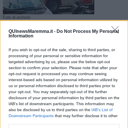
Foto di archivio
Sul posto sono intervenuti i vigili del fuoco ed i sanitari del
118 che hanno trasferito l'anziana ospite in ospedale
QUInewsMaremma.it -
Do Not Process My Personal
Information
If you wish to opt-out of the sale, sharing to third parties, or
processing of your personal or sensitive information for
targeted advertising by us, please use the below opt-out
MANCIANO —
Principio di
incendio
questa mattina in una Rsa a
section to confirm your selection. Please note that after your
Manciano, in provincia di Grosseto. Una anziana ospite, di 100
opt-out request is processed you may continue seeing
anni, è rimasta
intossicata
ma non in maniera grave, come spiega
interest-based ads based on personal information utilized by
la Asl.
us or personal information disclosed to third parties prior to
your opt-out. You may separately opt-out of the further
I mezzi dell'emergenza urgenza sono intervenuti nella struttura,
disclosure of your personal information by third parties on the
privata convenzionata, poco prima delle 6,30 con l'ambulanza
IAB’s list of downstream participants. This information may
infermieristica.
also be disclosed by us to third parties on the
IAB’s List of
Una sola paziente, la centenaria, ha avuto necessità di essere
trasportata in
ospedale
al Misercordia di Grosseto.
Downstream Participants
that may further disclose it to other
third parties.