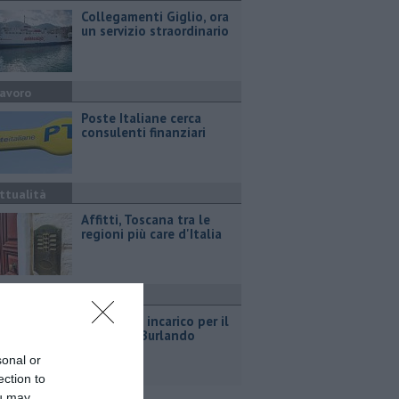
Collegamenti Giglio, ora
un servizio straordinario
avoro
Poste Italiane cerca
consulenti finanziari
ttualità
Affitti, Toscana tra le
regioni più care d'Italia
ttualità
Parco, fine incarico per il
direttore Burlando
sonal or
ection to
ou may