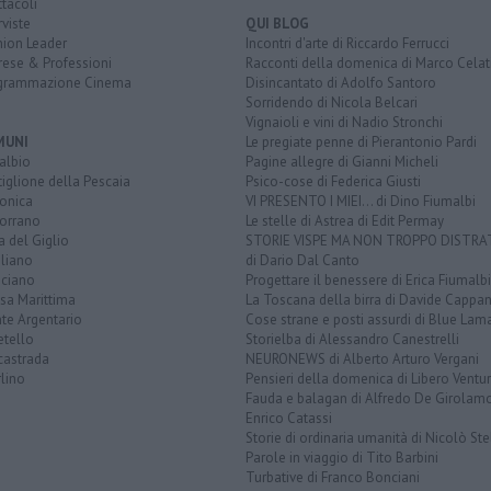
tacoli
rviste
QUI BLOG
nion Leader
Incontri d'arte di Riccardo Ferrucci
rese & Professioni
Racconti della domenica di Marco Celat
grammazione Cinema
Disincantato di Adolfo Santoro
Sorridendo di Nicola Belcari
Vignaioli e vini di Nadio Stronchi
MUNI
Le pregiate penne di Pierantonio Pardi
albio
Pagine allegre di Gianni Micheli
iglione della Pescaia
Psico-cose di Federica Giusti
lonica
VI PRESENTO I MIEI... di Dino Fiumalbi
orrano
Le stelle di Astrea di Edit Permay
a del Giglio
STORIE VISPE MA NON TROPPO DISTR
liano
di Dario Dal Canto
ciano
Progettare il benessere di Erica Fiumalbi
sa Marittima
La Toscana della birra di Davide Cappan
te Argentario
Cose strane e posti assurdi di Blue Lam
etello
Storielba di Alessandro Canestrelli
castrada
NEURONEWS di Alberto Arturo Vergani
lino
Pensieri della domenica di Libero Ventur
Fauda e balagan di Alfredo De Girolam
Enrico Catassi
Storie di ordinaria umanità di Nicolò Ste
Parole in viaggio di Tito Barbini
Turbative di Franco Bonciani