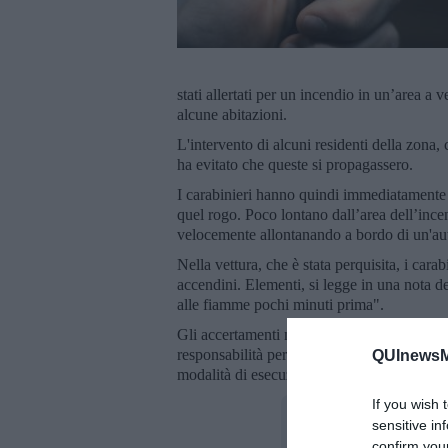
stati allertati per un incendio in un’area a v
alcune abitazioni.
L'intervento di alcuni residenti della zona
ha evitato che queste si propagassero.
I carabinieri hanno quindi immediatamente a
quel rogo. Poco lontano dall’area dell’ince
velocemente allontanando a bordo di un'au
Nella vettura, che è stata perquisita, i cara
accendini. Elementi, si legge in una nota d
alle fiamme pochi minuti prima".
Gli accertamenti nei confronti della donna
responsabilità per altri 5 incendi registrati 
QUInewsM
modalità di esecuzione sono apparsi analo
If you wish 
sensitive in
confirm you