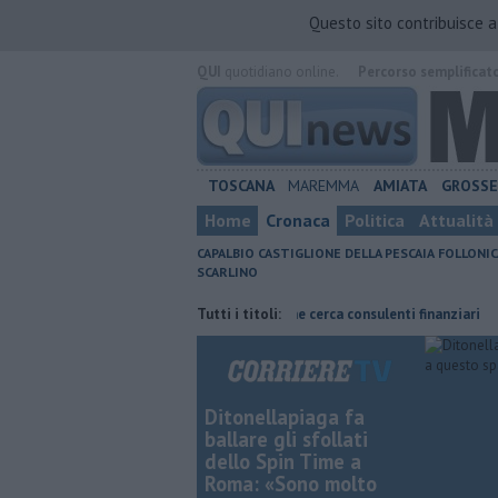
Questo sito contribuisce 
QUI
quotidiano online.
Percorso semplificat
TOSCANA
MAREMMA
AMIATA
GROSS
Home
Cronaca
Politica
Attualità
CAPALBIO
CASTIGLIONE DELLA PESCAIA
FOLLONIC
SCARLINO
vizio straordinario
Poste Italiane cerca consulenti finanziari
Tutti i titoli:
Affi
Ditonellapiaga fa
ballare gli sfollati
dello Spin Time a
Roma: «Sono molto