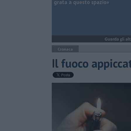
grata a questo spazio»
Cronaca
Il fuoco appicca