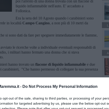
poi l'arresto di una donna trovata con un flacone di
liquido infiammabile nell'auto. E' accaduto a
Follonica.
Era la sera del 10 Agosto quando i carabinieri sono
erde in località
Campo Cangino
, a non più di 10 metri da
L
, che si sono dati da fare per spegnere immediatamente le fiamme,
vviato le ricerche volte a individuale eventuali responsabili di
ndio, i militari hanno fermato una donna che si stava
A
to.
binieri hanno trovato un
flacone di liquido infiammabile
e due
ei carabinieri, "Che hanno permesso di collegare la sua presenza
A
, fanno sapere dall'Arma, proseguono per valutare una eventuale
tra Luglio e Agosto nei territori di Follonica e Scarlino, che per
aremma.it -
Do Not Process My Personal Information
ghi a quello di Campo Cangino.
to opt-out of the sale, sharing to third parties, or processing of your per
formation for targeted advertising by us, please use the below opt-out s
r selection. Please note that after your opt-out request is processed y