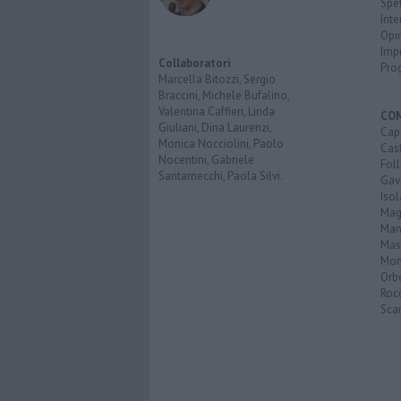
Spet
Inte
Opi
Imp
Collaboratori
Pro
Marcella Bitozzi, Sergio
Braccini, Michele Bufalino,
Valentina Caffieri, Linda
CO
Giuliani, Dina Laurenzi,
Cap
Monica Nocciolini, Paolo
Cast
Nocentini, Gabriele
Fol
Santarnecchi, Paola Silvi.
Gav
Isol
Mag
Man
Mas
Mon
Orb
Roc
Scar