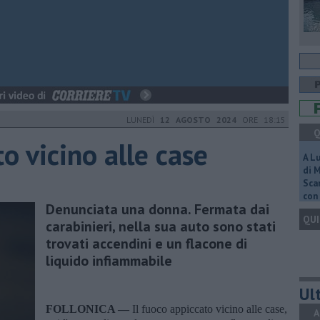
LUNEDÌ
12 AGOSTO 2024
ORE 18:15
Q
to vicino alle case
A L
di 
Scar
con 
Denunciata una donna. Fermata dai
QUI
carabinieri, nella sua auto sono stati
trovati accendini e un flacone di
liquido infiammabile
Ult
FOLLONICA —
Il fuoco appiccato vicino alle case,
A