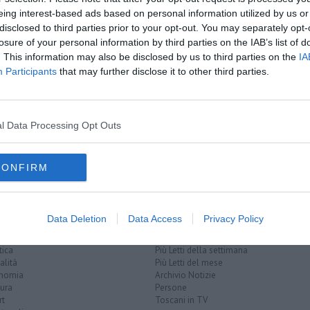
eing interest-based ads based on personal information utilized by us or
disclosed to third parties prior to your opt-out. You may separately opt-
oscana iscriviti alla
Newsletter QUInews - ToscanaMedia.
losure of your personal information by third parties on the IAB’s list of
amente nella tua casella di posta.
. This information may also be disclosed by us to third parties on the
IA
Participants
that may further disclose it to other third parties.
l Data Processing Opt Outs
CONFIRM
Data Deletion
Data Access
Privacy Policy
EGORIE
RUBRICHE
naca
Le notizie di oggi
tica
Più Letti della settimana
alità
Più Letti del mese
nomia
Archivio Notizie
ura
Persone
rt
Toscani in TV