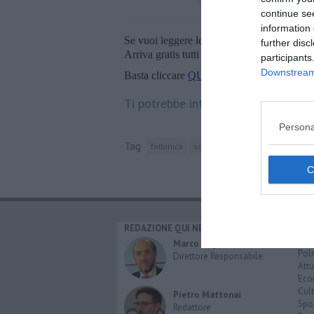
continue se
information 
Se vuoi leggere le notizie principali della T
further disc
Arriva gratis tutti i giorni alle 20:00 dirett
participants
Downstream 
Basta cliccare
QUI
Ti potrebbe interessare anche:
Persona
Tag
follonica
scarlino
REDAZIONE QUI NEWS
CAT
Cro
Marco Migli
Poli
Direttore Responsabile
Attu
Eco
Cult
Pietro Mattonai
Spo
Redattore