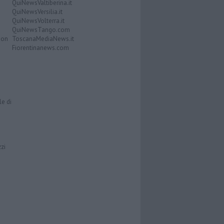
QuiNewsValtiberina.it
QuiNewsVersilia.it
QuiNewsVolterra.it
QuiNewsTango.com
Don
ToscanaMediaNews.it
Fiorentinanews.com
le di
zzi