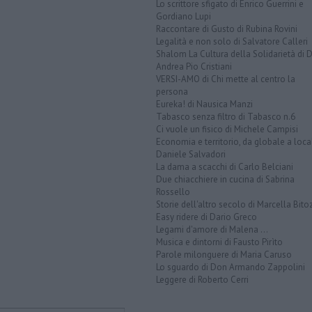
Lo scrittore sfigato di Enrico Guerrini e
Gordiano Lupi
Raccontare di Gusto di Rubina Rovini
Legalità e non solo di Salvatore Calleri
Shalom La Cultura della Solidarietà di 
Andrea Pio Cristiani
VERSI-AMO di Chi mette al centro la
persona
Eureka! di Nausica Manzi
Tabasco senza filtro di Tabasco n.6
Ci vuole un fisico di Michele Campisi
Economia e territorio, da globale a loca
Daniele Salvadori
La dama a scacchi di Carlo Belciani
Due chiacchiere in cucina di Sabrina
Rossello
Storie dell'altro secolo di Marcella Bito
Easy ridere di Dario Greco
Legami d'amore di Malena ...
Musica e dintorni di Fausto Pirìto
Parole milonguere di Maria Caruso
Lo sguardo di Don Armando Zappolini
Leggere di Roberto Cerri