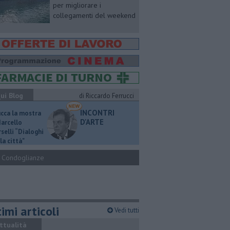
per migliorare i
collegamenti del weekend
ui Blog
di Riccardo Ferrucci
INCONTRI
ucca la mostra
D'ARTE
Marcello
selli “Dialoghi
la città"
Condoglianze
imi articoli
Vedi tutti
ttualità