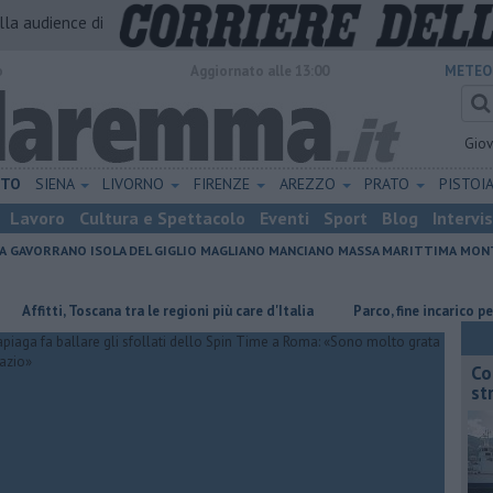
alla audience di
o
Aggiornato alle 13:00
METEO
Gio
ETO
SIENA
LIVORNO
FIRENZE
AREZZO
PRATO
PISTOI
Lavoro
Cultura e Spettacolo
Eventi
Sport
Blog
Intervi
A
GAVORRANO
ISOLA DEL GIGLIO
MAGLIANO
MANCIANO
MASSA MARITTIMA
MONT
tti, Toscana tra le regioni più care d'Italia
Parco, fine incarico per il di
Co
st