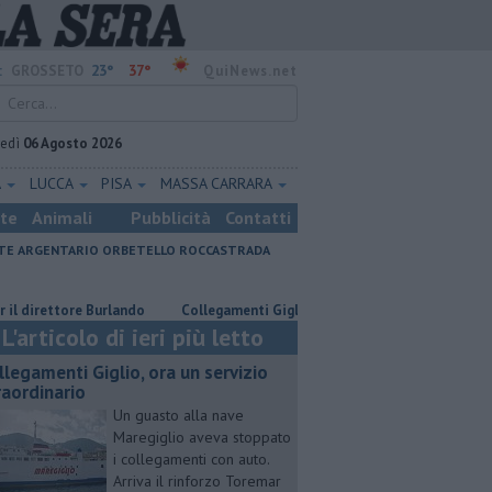
23°
37°
:
GROSSETO
QuiNews.net
vedì
06 Agosto 2026
A
LUCCA
PISA
MASSA CARRARA
ste
Animali
Pubblicità
Contatti
E ARGENTARIO
ORBETELLO
ROCCASTRADA
rettore Burlando
Collegamenti Giglio, ora un servizio straordinario
L'articolo di ieri più letto
llegamenti Giglio, ora un servizio
raordinario
Un guasto alla nave
Maregiglio aveva stoppato
i collegamenti con auto.
Arriva il rinforzo Toremar