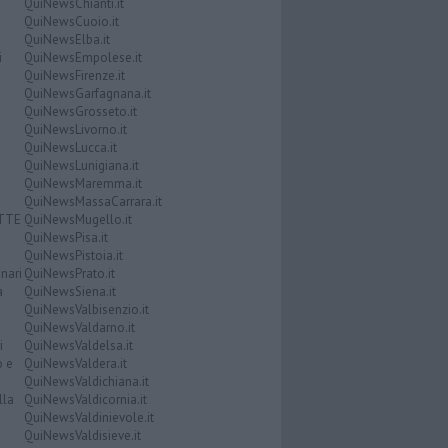
QuiNewsChianti.it
QuiNewsCuoio.it
QuiNewsElba.it
i
QuiNewsEmpolese.it
QuiNewsFirenze.it
QuiNewsGarfagnana.it
QuiNewsGrosseto.it
QuiNewsLivorno.it
QuiNewsLucca.it
QuiNewsLunigiana.it
QuiNewsMaremma.it
QuiNewsMassaCarrara.it
ATTE
QuiNewsMugello.it
QuiNewsPisa.it
QuiNewsPistoia.it
nari
QuiNewsPrato.it
a
QuiNewsSiena.it
QuiNewsValbisenzio.it
QuiNewsValdarno.it
i
QuiNewsValdelsa.it
o e
QuiNewsValdera.it
QuiNewsValdichiana.it
lla
QuiNewsValdicornia.it
QuiNewsValdinievole.it
QuiNewsValdisieve.it