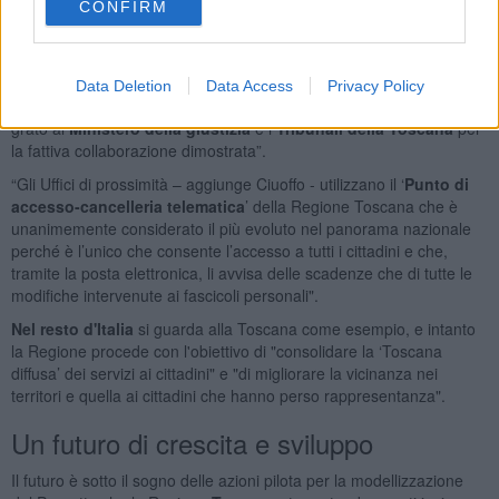
CONFIRM
"In meno di 4 anni ne abbiamo dunque attivati 9, e ben 19 sono
quelli in fase di approntamento o di apertura. Il loro
gradimento
è
testimoniato dalle circa 10mila pratiche che hanno fin qui svolto. E’
un lavoro importante e una scelta giusta quella compiuta da tante
Data Deletion
Data Access
Privacy Policy
amministrazioni comunali ad offrire questo servizio, così come sono
grato al
Ministero della giustizia
e i
Tribunali della Toscana
per
la fattiva collaborazione dimostrata”.
“Gli Uffici di prossimità – aggiunge Ciuoffo - utilizzano il ‘
Punto di
accesso-cancelleria telematica
’ della Regione Toscana che è
unanimemente considerato il più evoluto nel panorama nazionale
perché è l’unico che consente l’accesso a tutti i cittadini e che,
tramite la posta elettronica, li avvisa delle scadenze che di tutte le
modifiche intervenute ai fascicoli personali".
Nel resto d'Italia
si guarda alla Toscana come esempio, e intanto
la Regione procede con l'obiettivo di "consolidare la ‘Toscana
diffusa’ dei servizi ai cittadini" e "di migliorare la vicinanza nei
territori e quella ai cittadini che hanno perso rappresentanza".
Un futuro di crescita e sviluppo
Il futuro è sotto il sogno delle azioni pilota per la modellizzazione