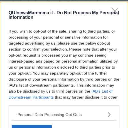
questioni legate alle eredità, ai libretti di risparmio, alle polizze
assicurative, ai titoli di credito, alla vendita e all’acquisto di immobili
QUInewsMaremma.it -
Do Not Process My Personal
e così via.
Information
Tra i 19 Uffici di prossimità che apriranno nei prossimi mesi
figurano quelli di
Altopascio
,
Castiglion Fibocchi
,
Casciana
If you wish to opt-out of the sale, sharing to third parties, or
Terme Lari
,
Colle Val d'Elsa
,
San Gimignano
,
Gallicano
,
processing of your personal or sensitive information for
Montalcino
,
Orbetello
,
Piancastagnaio
,
Poggibonsi
,
targeted advertising by us, please use the below opt-out
Roccastrada
,
Rosignano Marittimo
,
San Giuliano Terme
,
section to confirm your selection. Please note that after your
Sassetta
, Unione dei Comuni
Colline del Fiora
, Unione dei
opt-out request is processed you may continue seeing
Comuni montani
Amiata Grossetana
, Unione dei Comuni Montani
interest-based ads based on personal information utilized by
dell'
Appennino Pistoiese
, Unione dei Comuni
Val di Bisenzio
e
Vicchio
.
us or personal information disclosed to third parties prior to
your opt-out. You may separately opt-out of the further
La giustizia vicina ai più fragili
disclosure of your personal information by third parties on the
IAB’s list of downstream participants. This information may
Con gli uffici di prossimità
la giustizia si avvicina soprattutto ai
also be disclosed by us to third parties on the
IAB’s List of
più fragili
. Lo ha spiegato nel corso del convegno all'Internet
Downstream Participants
that may further disclose it to other
Festival di Pisa l'assessore regionale a legalità, semplificazione e
third parties.
rapporti con gli Enti locali
Stefano Ciuoffo
: "Gli uffici di prossimità -
ha detto - vogliono essere il settore della giurisdizione più vicino
Personal Data Processing Opt Outs
alle esigenze delle persone fragili, la risposta del welfare state ai i
cittadini in difficoltà".