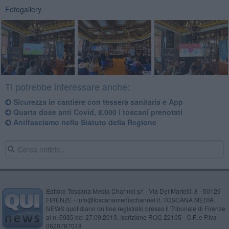
Fotogallery
Ti potrebbe interessare anche:
​Sicurezza in cantiere con tessera sanitaria e App
Quarta dose anti Covid, 8.000 i toscani prenotati
​Antifascismo nello Statuto della Regione
Editore Toscana Media Channel srl - Via Dei Martelli, 8 - 50129
FIRENZE - info@toscanamediachannel.it. TOSCANA MEDIA
NEWS quotidiano on line registrato presso il Tribunale di Firenze
al n. 5935 del 27.09.2013. Iscrizione ROC 22105 - C.F. e P.Iva
0620787048