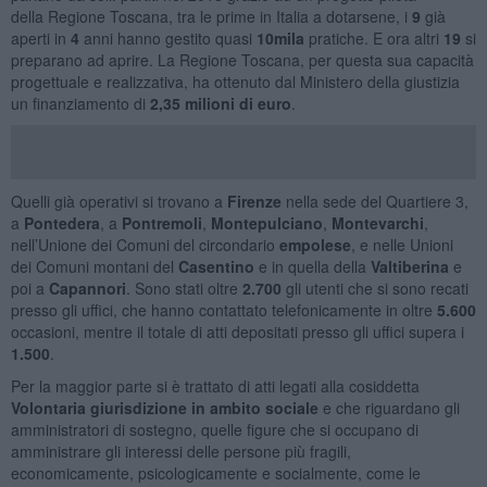
della Regione Toscana, tra le prime in Italia a dotarsene, i
9
già
aperti in
4
anni hanno gestito quasi
10mila
pratiche. E ora altri
19
si
preparano ad aprire. La Regione Toscana, per questa sua capacità
progettuale e realizzativa, ha ottenuto dal Ministero della giustizia
un finanziamento di
2,35 milioni di euro
.
Quelli già operativi si trovano a
Firenze
nella sede del Quartiere 3,
a
Pontedera
, a
Pontremoli
,
Montepulciano
,
Montevarchi
,
nell’Unione dei Comuni del circondario
empolese
, e nelle Unioni
dei Comuni montani del
Casentino
e in quella della
Valtiberina
e
poi a
Capannori
. Sono stati oltre
2.700
gli utenti che si sono recati
presso gli uffici, che hanno contattato telefonicamente in oltre
5.600
occasioni, mentre il totale di atti depositati presso gli uffici supera i
1.500
.
Per la maggior parte si è trattato di atti legati alla cosiddetta
Volontaria giurisdizione in ambito sociale
e che riguardano gli
amministratori di sostegno, quelle figure che si occupano di
amministrare gli interessi delle persone più fragili,
economicamente, psicologicamente e socialmente, come le