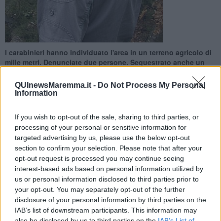
I carabinieri hanno individuato l'area in un terreno agricolo di
mille metri. Denunciate due persone. Sequestrato anche un
escavatore
QUInewsMaremma.it -
Do Not Process My Personal
Information
If you wish to opt-out of the sale, sharing to third parties, or
processing of your personal or sensitive information for
CAPALBIO —
Un terreno agricolo sequestrato e due persone
targeted advertising by us, please use the below opt-out
denunciate. E' questo il bilancio di una operazione dei carabinieri
section to confirm your selection. Please note that after your
forestali che, a Capalbio, hanno scoperto una discarica abusiva,
opt-out request is processed you may continue seeing
dove sarebbero state interrate grandi quantità di rifiuti speciali in
interest-based ads based on personal information utilized by
gran parte provenienti da demolizioni edili, scarti plastici e
us or personal information disclosed to third parties prior to
polistirolo.
your opt-out. You may separately opt-out of the further
Adesso, le due persone individuate come presunte responsabili,
disclosure of your personal information by third parties on the
saranno chiamate a ripristinare l'area interessata, di circa mille
IAB’s list of downstream participants. This information may
metri.
also be disclosed by us to third parties on the
IAB’s List of