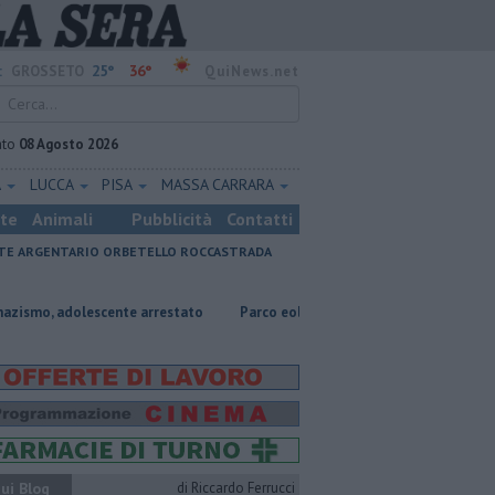
25°
36°
:
GROSSETO
QuiNews.net
ato
08 Agosto 2026
A
LUCCA
PISA
MASSA CARRARA
ste
Animali
Pubblicità
Contatti
E ARGENTARIO
ORBETELLO
ROCCASTRADA
olescente arrestato
Parco eolico in mare, Confagricoltura contraria
ui Blog
di Riccardo Ferrucci