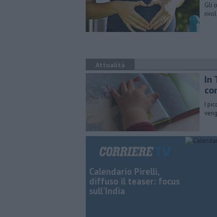
Gli 
rivo
Attualità
In
co
I pi
veng
Calendario Pirelli,
diffuso il teaser: focus
sull'India