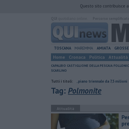
Questo sito contribuisce 
QUI
quotidiano online.
Percorso semplificat
TOSCANA
MAREMMA
AMIATA
GROSS
Home
Cronaca
Politica
Attualità
CAPALBIO
CASTIGLIONE DELLA PESCAIA
FOLLONIC
SCARLINO
ra contraria
Porti regionali, piano triennale da 7,5 milioni
Tutti i titoli:
L'estat
Tag:
Polmonite
Attualità
Pe
pr