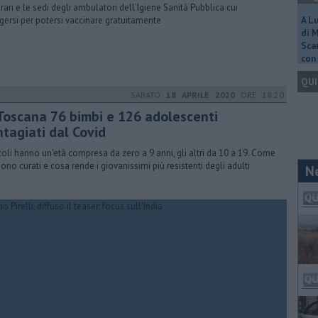
orari e le sedi degli ambulatori dell’Igiene Sanità Pubblica cui
lgersi per potersi vaccinare gratuitamente
A L
di 
Scar
con 
QUI
SABATO
18 APRILE 2020
ORE 18:20
 Toscana 76 bimbi e 126 adolescenti
ntagiati dal Covid
ccoli hanno un'età compresa da zero a 9 anni, gli altri da 10 a 19. Come
ono curati e cosa rende i giovanissimi più resistenti degli adulti
N