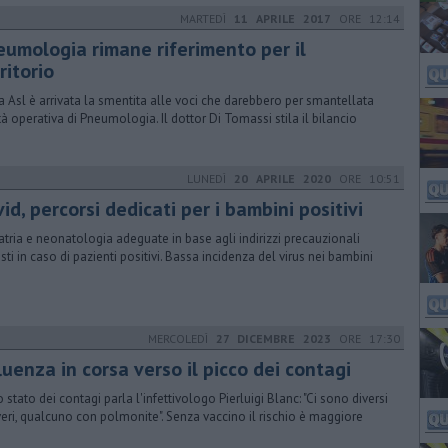
MARTEDÌ
11 APRILE 2017
ORE 12:14
eumologia rimane riferimento per il
ritorio
a Asl è arrivata la smentita alle voci che darebbero per smantellata
ità operativa di Pneumologia. Il dottor Di Tomassi stila il bilancio
LUNEDÌ
20 APRILE 2020
ORE 10:51
id, percorsi dedicati per i bambini positivi
atria e neonatologia adeguate in base agli indirizzi precauzionali
isti in caso di pazienti positivi. Bassa incidenza del virus nei bambini
MERCOLEDÌ
27 DICEMBRE 2023
ORE 17:30
luenza in corsa verso il picco dei contagi
o stato dei contagi parla l'infettivologo Pierluigi Blanc: "Ci sono diversi
veri, qualcuno con polmonite". Senza vaccino il rischio è maggiore