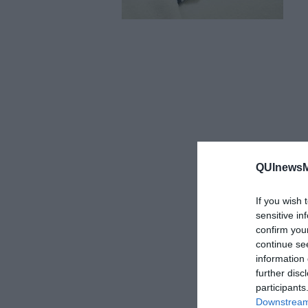
QUInewsM
If you wish 
sensitive in
confirm you
continue se
information 
further disc
participants
Downstream 