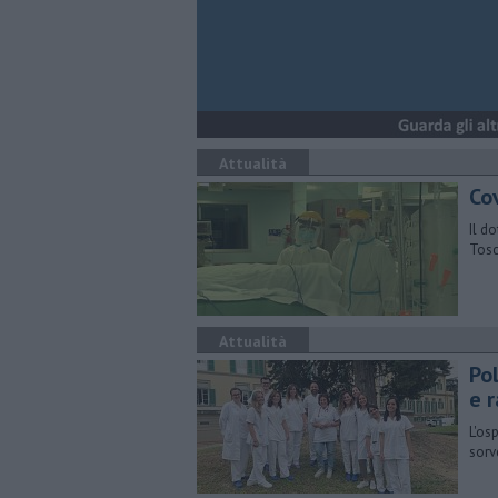
Attualità
Co
Il d
Tosc
Attualità
Po
e 
L'os
sorv