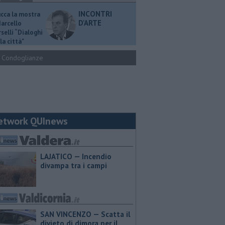
INCONTRI
ucca la mostra
D'ARTE
Marcello
selli “Dialoghi
la città"
Condoglianze
etwork QUInews
LAJATICO — Incendio
divampa tra i campi
SAN VINCENZO — Scatta il
divieto di dimora per il