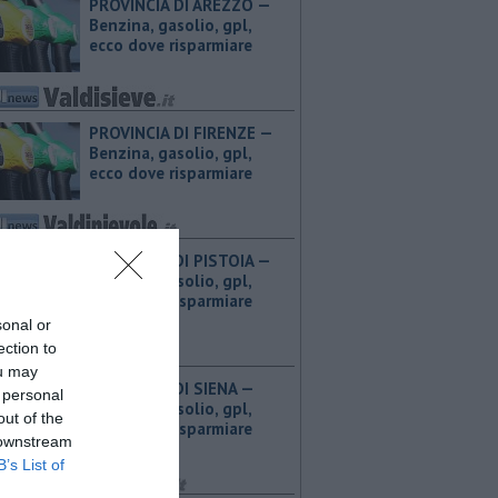
PROVINCIA DI AREZZO — ​
Benzina, gasolio, gpl,
ecco dove risparmiare
PROVINCIA DI FIRENZE — ​
Benzina, gasolio, gpl,
ecco dove risparmiare
PROVINCIA DI PISTOIA — ​
Benzina, gasolio, gpl,
ecco dove risparmiare
sonal or
ection to
ou may
PROVINCIA DI SIENA — ​
 personal
Benzina, gasolio, gpl,
out of the
ecco dove risparmiare
 downstream
B’s List of