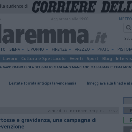
alla audience di
o
Aggiornato alle 19:00
METEO
Sab
ETO
SIENA
LIVORNO
FIRENZE
AREZZO
PRATO
PISTOI
Lavoro
Cultura e Spettacolo
Eventi
Sport
Blog
Intervi
A
GAVORRANO
ISOLA DEL GIGLIO
MAGLIANO
MANCIANO
MASSA MARITTIMA
MONT
e torrida anticipa la vendemmia
Inneggiava alla Jihad e al nazismo, ad
VENERDÌ
25 OTTOBRE 2019
ORE 11:27
rtosse e gravidanza, una campagna di
evenzione
Q