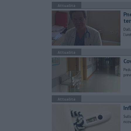
Attualità
Pn
ter
Dall
l'un
Attualità
Cov
Pedi
prev
Attualità
Inf
Sull
rico