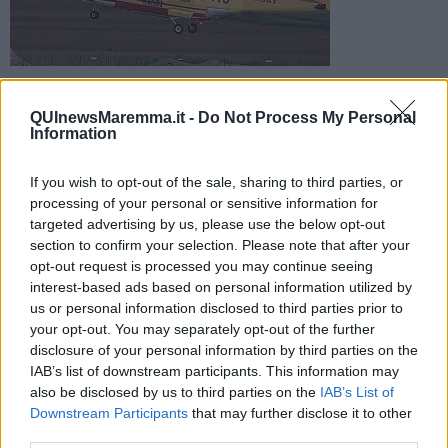
Incidente nel pomeriggio dove un centauro è rimasto ferito
nell'impatto contro un'auto. E' stato trasferito d'urgenza in
QUInewsMaremma.it -
Do Not Process My Personal
ospedale con l'elisoccorso
Information
If you wish to opt-out of the sale, sharing to third parties, or
processing of your personal or sensitive information for
targeted advertising by us, please use the below opt-out
section to confirm your selection. Please note that after your
MAGLIANO IN TOSCANA —
Grave incidente a Montiano dove nel
opt-out request is processed you may continue seeing
pomeriggio una moto e un'auto si sono scontrate. L'impatto è stato
interest-based ads based on personal information utilized by
violentissimo e ad avere la peggio è stato il centauro, un uomo di
us or personal information disclosed to third parties prior to
55 anni anni.
your opt-out. You may separately opt-out of the further
L'uomo è stato soccorso dai medici del 118 che hanno richiesto
disclosure of your personal information by third parties on the
l'intervento dell'elisoccorso viste le condizioni in cui versava il
IAB’s list of downstream participants. This information may
centauro. Il Pegaso ha trasportato il ferito in codice 3 d'urgenza
also be disclosed by us to third parties on the
IAB’s List of
all'ospedale Misericordia di Grosseto.
Downstream Participants
that may further disclose it to other
third parties.