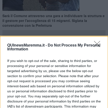
Sarà il Comune attraverso una gara a individuare la struttura e
il gestore per l'accoglienza di 15 migranti. Siglata la
convenzione con la Prefettura
QUInewsMaremma.it -
Do Not Process My Personal
Information
CAPALBIO —
Siglata la convenzione tra la prefettura di Grosseto e
il sindaco di Capalbio
Luigi Bellumori
per la gestione diretta e
If you wish to opt-out of the sale, sharing to third parties, or
partecipata del servizio di accoglienza rivolto ai cittadini stranieri
processing of your personal or sensitive information for
richiedenti asilo.
targeted advertising by us, please use the below opt-out
section to confirm your selection. Please note that after your
Capalbio, in considerazione della popolazione residente,
ospiterà
opt-out request is processed you may continue seeing
15
richiedenti asilo e, in base all'intesa, sarà l'amministrazione
interest-based ads based on personal information utilized by
comunale, attraverso una gara, a individuare la struttura per
us or personal information disclosed to third parties prior to
accogliere i migranti e il gestore.
your opt-out. You may separately opt-out of the further
disclosure of your personal information by third parties on the
IAB’s list of downstream participants. This information may