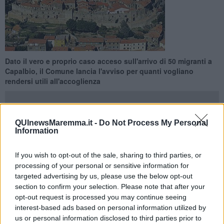
Dato il vero e proprio caso acceso sull'arrivo di 50 migranti a
Capalbio, il Comune lancia l'avviso per quanti vogliano
rendersi utili all'accoglienza
QUInewsMaremma.it -
Do Not Process My Personal
Information
CAPALBIO —
Il primo cittadino di Capalbio,
Luigi Bellumori
, invita
cittadini e residenti a manifestare il proprio interesse se interessati
If you wish to opt-out of the sale, sharing to third parties, or
a accogliere i migranti in proprie strutture, abitazioni o anche in
processing of your personal or sensitive information for
famiglia, come previsto dal sistema di accoglienza diffusa della
targeted advertising by us, please use the below opt-out
Regione Toscana.
section to confirm your selection. Please note that after your
opt-out request is processed you may continue seeing
L'arrivo di
50 migranti
a Capalbio, che sarebbero stati accolti in
interest-based ads based on personal information utilized by
una struttura residenziale di lusso, ha fatto scoppiare un vero e
us or personal information disclosed to third parties prior to
proprio caso. Ma nonostante molte persone abbiano espresso tutte