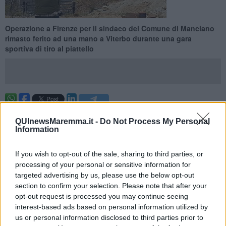
Operazione a Firenze per il sindaco del Comune di Manciano
rimasto ferito ad una mano a Viterbo durante una gara
sportiva di tiro al piattello
MANCIANO —
Brutto incidente per il sindaco del Comune di
QUInewsMaremma.it -
Do Not Process My Personal
Manciano che nella giornata di domenica 2 Aprile è rimasto ferito
Information
alla mano durante una manifestazione sportiva di tiro al piattello in
provincia di Viterbo.
If you wish to opt-out of the sale, sharing to third parties, or
Mirco Morini ha subito nella giornata di lunedì un intervento alla
processing of your personal or sensitive information for
mano a Firenze.
targeted advertising by us, please use the below opt-out
section to confirm your selection. Please note that after your
opt-out request is processed you may continue seeing
interest-based ads based on personal information utilized by
Il primo cittadino ha fatto sapere che l’intervento è andato bene e
us or personal information disclosed to third parties prior to
che è in buona salute "
Ringrazia tutti per la vicinanza