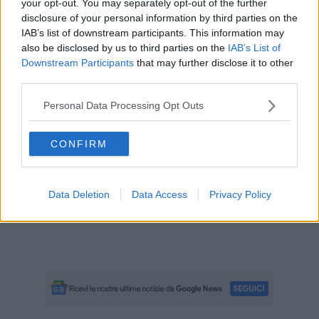
your opt-out. You may separately opt-out of the further
dimostrata e spera di tornare presto a casa e festeggiare la
disclosure of your personal information by third parties on the
Santa Pasqua con tutta la cittadinanza
"
recita un messaggio sul
IAB’s list of downstream participants. This information may
profilo social del Comune di Manciano.
also be disclosed by us to third parties on the
IAB’s List of
Downstream Participants
that may further disclose it to other
third parties.
Personal Data Processing Opt Outs
CONFIRM
Data Deletion
Data Access
Privacy Policy