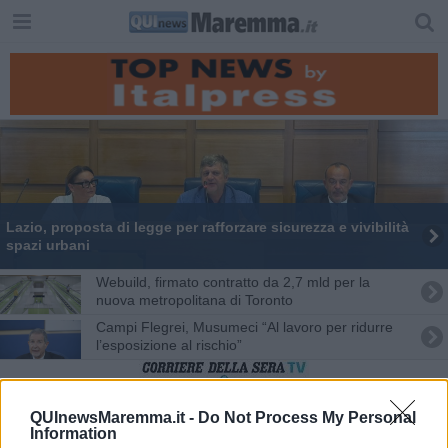
Lazio, proposta di legge per rafforzare sicurezza e vivibilità
spazi urbani
Webuild, firmato contratto da 2,7 mld per la
nuova metropolitana di Toronto
Campi Flegrei, Musumeci “Al lavoro per ridurre
l’esposizione al rischio”
Anche gli elefanti soffrono il caldo record, a Budapest
QUInewsMaremma.it -
Do Not Process My Personal
vengono rinfrescati con getti d'acqua
Information