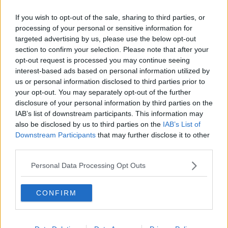
Lutto nel mondo della musica, è morto a 86 anni
Francesco Guccini
If you wish to opt-out of the sale, sharing to third parties, or
processing of your personal or sensitive information for
targeted advertising by us, please use the below opt-out
section to confirm your selection. Please note that after your
Mafia e appalti pubblici, blitz a Messina con 12
misure cautelari
opt-out request is processed you may continue seeing
interest-based ads based on personal information utilized by
Scritte contro Meloni e i poliziotti a Siena, Digos
us or personal information disclosed to third parties prior to
denuncia 24enne albanese
your opt-out. You may separately opt-out of the further
Dalla Liguria appello alla prevenzione “Non
disclosure of your personal information by third parties on the
guardate direttamente l’eclissi”
IAB’s list of downstream participants. This information may
Papa ai giovani ad Assisi “Coraggio di compiere
also be disclosed by us to third parties on the
IAB’s List of
scelte è atto più rivoluzionario”
Downstream Participants
that may further disclose it to other
Isole Vergini Britanniche, cinema e folklore al 284
third parties.
Excellence Film Festival
Corte dei Conti scopre danno erariale da 600 mila
Personal Data Processing Opt Outs
euro su depuratori in Calabria
Cina, vendite al dettaglio crescono a Hong Kong
CONFIRM
per 14 mesi consecutivi
Cina, banca Ubs rialza al 4,5% le previsioni su
crescita del Pil di Hong Kong