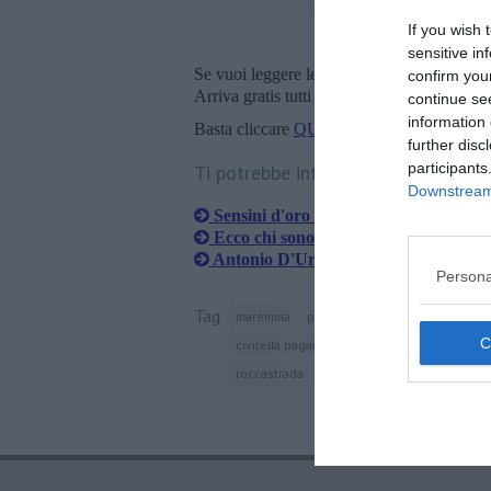
If you wish 
sensitive in
Se vuoi leggere le notizie principali della T
confirm you
Arriva gratis tutti i giorni alle 20:00 dirett
continue se
information 
Basta cliccare
QUI
further disc
participants
Ti potrebbe interessare anche:
Downstream 
Sensini d'oro anche nelle donazioni d
Ecco chi sono i nuovi dirigenti della A
Antonio D'Urso resta al timone dell'A
Persona
Tag
maremma
provincia di grosseto
grosse
civitella paganico
follonica
gavorrano
roccastrada
santa fiora
scansano
sor