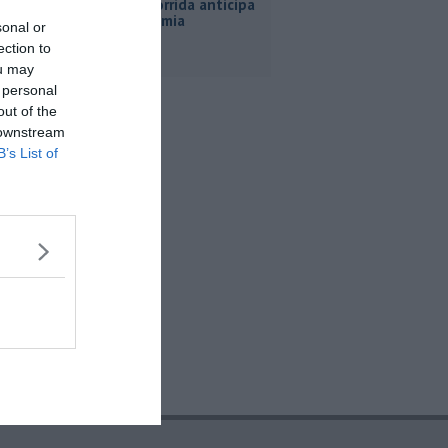
L'estate torrida anticipa
la vendemmia
sonal or
ection to
ou may
 personal
out of the
 downstream
B’s List of