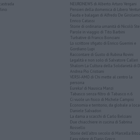
castrada
NEURONEWS di Alberto Arturo Vergani
lino
Pensieri della domenica di Libero Ventur
Fauda e balagan di Alfredo De Girolam
Enrico Catassi
Storie di ordinaria umanità di Nicolò Ste
Parole in viaggio di Tito Barbini
Turbative di Franco Bonciani
Lo scrittore sfigato di Enrico Guerrini e
Gordiano Lupi
Raccontare di Gusto di Rubina Rovini
Legalità e non solo di Salvatore Calleri
Shalom La Cultura della Solidarietà di 
Andrea Pio Cristiani
VERSI-AMO di Chi mette al centro la
persona
Eureka! di Nausica Manzi
Tabasco senza filtro di Tabasco n.6
Ci vuole un fisico di Michele Campisi
Economia e territorio, da globale a loca
Daniele Salvadori
La dama a scacchi di Carlo Belciani
Due chiacchiere in cucina di Sabrina
Rossello
Storie dell'altro secolo di Marcella Bito
Easy ridere di Dario Greco