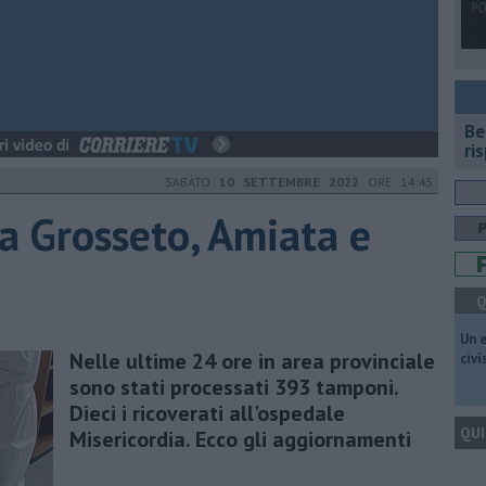
​B
ri
SABATO
10 SETTEMBRE 2022
ORE 14:45
ra Grosseto, Amiata e
Q
​Un 
Nelle ultime 24 ore in area provinciale
civ
sono stati processati 393 tamponi.
Dieci i ricoverati all'ospedale
QUI
Misericordia. Ecco gli aggiornamenti