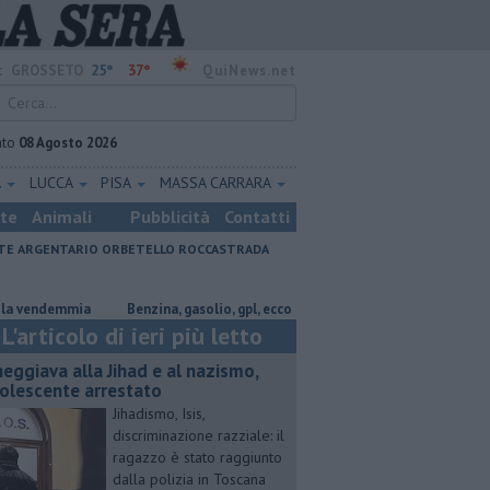
25°
37°
:
GROSSETO
QuiNews.net
ato
08 Agosto 2026
A
LUCCA
PISA
MASSA CARRARA
ste
Animali
Pubblicità
Contatti
E ARGENTARIO
ORBETELLO
ROCCASTRADA
demmia
​Benzina, gasolio, gpl, ecco dove risparmiare
Parco eolico in
L'articolo di ieri più letto
neggiava alla Jihad e al nazismo,
olescente arrestato
Jihadismo, Isis,
discriminazione razziale: il
ragazzo è stato raggiunto
dalla polizia in Toscana