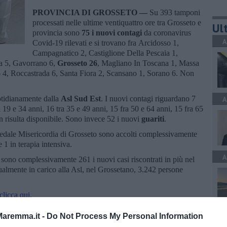
PROVINCIA DI GROSSETO —
Su 393 tamponi
processati nelle ultime ventiquattro ore tra Grosseto e
Ult
provincia sono
75 i nuovi contagi
da coronavirus
A
Covid-19 rilevati e si trovano fra Arcidosso 1,
Campagnatico 2, Castiglione Della Pescaia 1,
ca 5, Gavorrano 6,
Grosseto 26
, Magliano In Toscana 1, Massa
o 4, Roccastrada 6, Santa Fiora 2, Scansano 1, Sorano 6. Non
otidianamente dalla
Asl Sud Est
. I nuovi contagi riguardano 7
A
a 19 e 34 anni, 16 tra 35 e 49 anni, 15 fra 50 e 64 anni, 15 fra 65
on risulta disponibile. Sono invece 52 i nuovi
guariti
.
spedale Misericordia di Grosseto sono accolti complessivamente
 1 in terapia intensiva.
A
t
sono complessivamente 261 i nuovi casi riscontrati in più nel
ttualmente in carico alla Asl, nel Grossetano, 3.242 persone
clicca qui
.
A
aremma.it -
Do Not Process My Personal Information