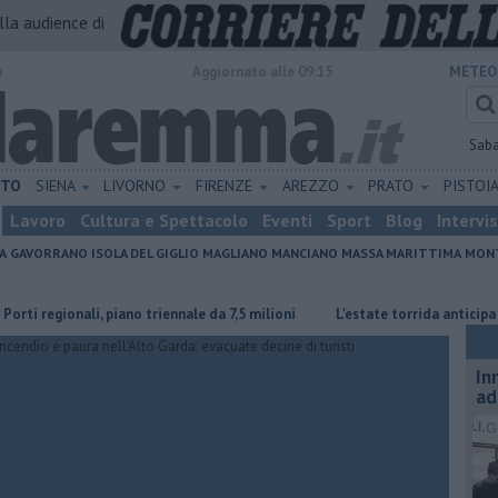
alla audience di
o
Aggiornato alle 09:15
METEO
Sab
ETO
SIENA
LIVORNO
FIRENZE
AREZZO
PRATO
PISTOI
Lavoro
Cultura e Spettacolo
Eventi
Sport
Blog
Intervi
A
GAVORRANO
ISOLA DEL GIGLIO
MAGLIANO
MANCIANO
MASSA MARITTIMA
MONT
gionali, piano triennale da 7,5 milioni
L'estate torrida anticipa la ven
In
ad