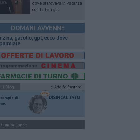
dove si trovava in vacanza
con la famiglia
DOMANI AVVENNE
enzina, gasolio, gpl, ecco dove
sparmiare
ui Blog
di Adolfo Santoro
DISINCANTATO
esempio di
ismo
Condoglianze