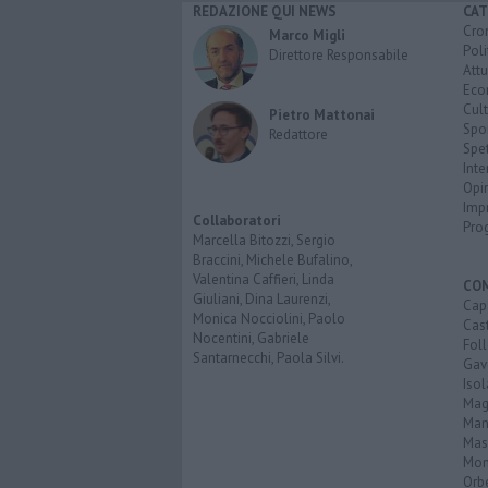
REDAZIONE QUI NEWS
CAT
Cro
Marco Migli
Poli
Direttore Responsabile
Attu
Eco
Cult
Pietro Mattonai
Spo
Redattore
Spet
Inte
Opi
Imp
Collaboratori
Pro
Marcella Bitozzi, Sergio
Braccini, Michele Bufalino,
Valentina Caffieri, Linda
CO
Giuliani, Dina Laurenzi,
Cap
Monica Nocciolini, Paolo
Cast
Nocentini, Gabriele
Fol
Santarnecchi, Paola Silvi.
Gav
Isol
Mag
Man
Mas
Mon
Orb