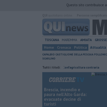
Questo sito contribuisce 
QUI
quotidiano online.
Percorso semplificat
TOSCANA
MAREMMA
AMIATA
GROSS
Home
Cronaca
Politica
Attualità
CAPALBIO
CASTIGLIONE DELLA PESCAIA
FOLLONIC
SCARLINO
isparmiare
Parco eolico in mare, Confagricoltura contraria
Tutti i titoli:
Porti re
Brescia, incendio e
paura nell'Alto Garda:
evacuate decine di
turisti