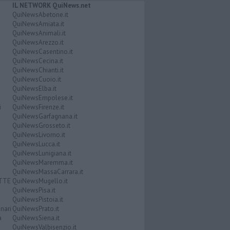
IL NETWORK QuiNews.net
QuiNewsAbetone.it
QuiNewsAmiata.it
QuiNewsAnimali.it
QuiNewsArezzo.it
QuiNewsCasentino.it
QuiNewsCecina.it
QuiNewsChianti.it
QuiNewsCuoio.it
QuiNewsElba.it
QuiNewsEmpolese.it
i
QuiNewsFirenze.it
QuiNewsGarfagnana.it
QuiNewsGrosseto.it
QuiNewsLivorno.it
QuiNewsLucca.it
QuiNewsLunigiana.it
QuiNewsMaremma.it
QuiNewsMassaCarrara.it
ATTE
QuiNewsMugello.it
QuiNewsPisa.it
QuiNewsPistoia.it
nari
QuiNewsPrato.it
a
QuiNewsSiena.it
QuiNewsValbisenzio.it