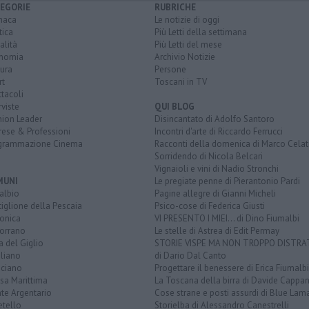
EGORIE
RUBRICHE
naca
Le notizie di oggi
tica
Più Letti della settimana
alità
Più Letti del mese
nomia
Archivio Notizie
ura
Persone
rt
Toscani in TV
tacoli
rviste
QUI BLOG
nion Leader
Disincantato di Adolfo Santoro
rese & Professioni
Incontri d'arte di Riccardo Ferrucci
grammazione Cinema
Racconti della domenica di Marco Celat
Sorridendo di Nicola Belcari
Vignaioli e vini di Nadio Stronchi
MUNI
Le pregiate penne di Pierantonio Pardi
albio
Pagine allegre di Gianni Micheli
iglione della Pescaia
Psico-cose di Federica Giusti
lonica
VI PRESENTO I MIEI... di Dino Fiumalbi
orrano
Le stelle di Astrea di Edit Permay
a del Giglio
STORIE VISPE MA NON TROPPO DISTR
liano
di Dario Dal Canto
ciano
Progettare il benessere di Erica Fiumalbi
sa Marittima
La Toscana della birra di Davide Cappan
te Argentario
Cose strane e posti assurdi di Blue Lam
etello
Storielba di Alessandro Canestrelli