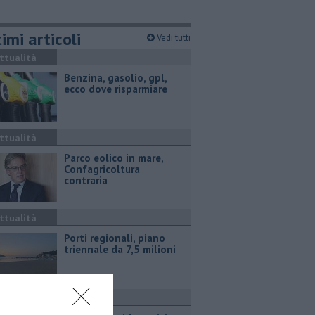
imi articoli
Vedi tutti
ttualità
​Benzina, gasolio, gpl,
ecco dove risparmiare
ttualità
Parco eolico in mare,
Confagricoltura
contraria
ttualità
Porti regionali, piano
triennale da 7,5 milioni
ttualità