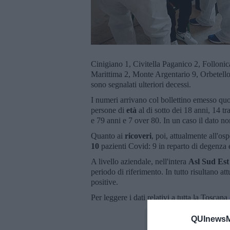
Cinigiano 1, Civitella Paganico 2, Folloni
Marittima 2, Monte Argentario 9, Orbetell
sono segnalati ulteriori decessi.
I numeri arrivano col bollettino emesso qu
persone di
età
al di sotto dei 18 anni, 14 tr
e 79 anni e 7 over 80. In un caso il dato n
Quanto ai
ricoveri
, poi, attualmente all'o
10
pazienti Covid: 9 in reparto di degenza e
A livello aziendale, nell'intera
Asl Sud Es
periodo di riferimento. In tutto risultano a
positive.
Per leggere i dati relativi a tutta la Toscana
QUInewsM