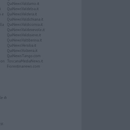
QuiNewsValdarno.it
i
QuiNewsValdelsa.it
o e
QuiNewsValdera.it
QuiNewsValdichiana.it
lla
QuiNewsValdicornia.it
QuiNewsValdinievole.it
QuiNewsValdisieve.it
QuiNewsValtiberina.it
QuiNewsVersilia.it
QuiNewsVolterra.it
QuiNewsTango.com
Don
ToscanaMediaNews.it
Fiorentinanews.com
le di
zzi