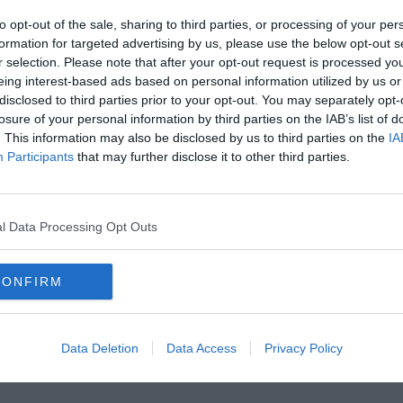
to opt-out of the sale, sharing to third parties, or processing of your per
formation for targeted advertising by us, please use the below opt-out s
oscana iscriviti alla
Newsletter QUInews - ToscanaMedia.
r selection. Please note that after your opt-out request is processed y
amente nella tua casella di posta.
eing interest-based ads based on personal information utilized by us or
disclosed to third parties prior to your opt-out. You may separately opt-
losure of your personal information by third parties on the IAB’s list of
. This information may also be disclosed by us to third parties on the
IA
Participants
that may further disclose it to other third parties.
i sangue
sl
sl
l Data Processing Opt Outs
to
campagnatico
castiglione della pescaia
cinigiano
CONFIRM
magliano in toscana
massa marittima
monte argentario
orbetello
ano
ospedale misericordia di grosseto
Data Deletion
Data Access
Privacy Policy