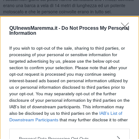
erano una barca a vela di 14 metri di lunghezza ed un potente
motoscafo e che le persone coinvolte erano in tutto sei.
In seguito all'impatto inizialmente sono state date per disperse due
persone, un uomo e una donna.
QUInewsMaremma.it -
Do Not Process My Personal
Information
Tre persone, due donne di 59 e 61 anni e un uomo di 60 anni,
originarie di Roma, invece sono state tratte in salvo dalla Guardia
If you wish to opt-out of the sale, sharing to third parties, or
costiera e condotte a Porto Ercole da dove poi sono state
trasportate in ambulanza all'ospedale di Orbetello. Mentre un altro
processing of your personal or sensitive information for
uomo di 60 anni, sempre di Roma, è stato trasportato con
targeted advertising by us, please use the below opt-out
l'elisoccorso all'ospedale Misericordia di Grosseto.
section to confirm your selection. Please note that after your
opt-out request is processed you may continue seeing
Successivamente è stato trovato impigliato sotto la barca il corpo
interest-based ads based on personal information utilized by
esanime dell'uomo disperso.
us or personal information disclosed to third parties prior to
Una donna è ancora dispersa. Sul posto oltre alla Capitaneria di
your opt-out. You may separately opt-out of the further
porto sono intervenuti i vigili del fuoco con sommozzatori ed
disclosure of your personal information by third parties on the
elicottero del comando di Cecina.
IAB’s list of downstream participants. This information may
also be disclosed by us to third parties on the
IAB’s List of
Per i soccorsi a terra sono intervenute la Croce Rossa di Orbetello,
la Croce Rossa di Capalbio, la Croce Rossa di Magliano e la
Downstream Participants
that may further disclose it to other
Misericordia di Albinia.
third parties.
Le ricerche della donna dispersa proseguiranno per tutta la notte
Personal Data Processing Opt Outs