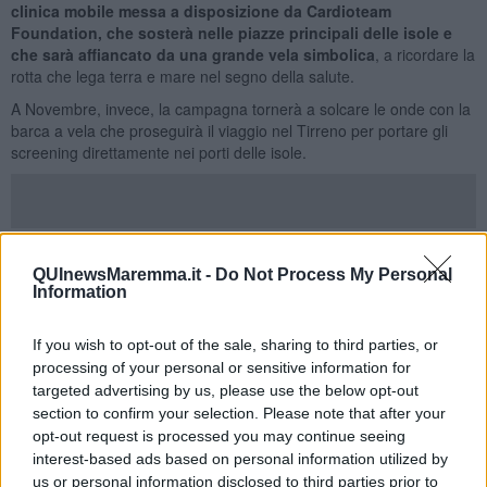
clinica mobile messa a disposizione da Cardioteam
Foundation, che sosterà nelle piazze principali delle isole e
che sarà affiancato da una grande vela simbolica
, a ricordare la
rotta che lega terra e mare nel segno della salute.
A Novembre, invece, la campagna tornerà a solcare le onde con la
barca a vela che proseguirà il viaggio nel Tirreno per portare gli
screening direttamente nei porti delle isole.
Ecco le tappe del secondo viaggio tra terra e mare:
QUInewsMaremma.it -
Do Not Process My Personal
Isola d’Elba, Marina di Campo in Piazza Dante Alighieri il 6-18
Information
Ottobre
If you wish to opt-out of the sale, sharing to third parties, or
Isola del Giglio 20 ottobre – 1 Novembre
processing of your personal or sensitive information for
targeted advertising by us, please use the below opt-out
Isola di Ponza, Ventotene, Procida e Ischia, nel mese di Novembre.
section to confirm your selection. Please note that after your
opt-out request is processed you may continue seeing
interest-based ads based on personal information utilized by
Sono stati infatti oltre
1.000 gli esami clinici ed ecocardiografici
us or personal information disclosed to third parties prior to