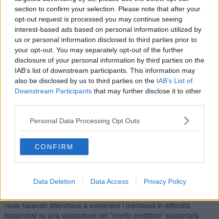
(consumi).
section to confirm your selection. Please note that after your
Le principali richieste dei soggetti debitori della banche in questi
opt-out request is processed you may continue seeing
anni hanno riguardato le rinegoziazioni di prestiti già erogati al fine
interest-based ads based on personal information utilized by
di renderli più sostenibili.
us or personal information disclosed to third parties prior to
your opt-out. You may separately opt-out of the further
L'argomento principe rimane
disclosure of your personal information by third parties on the
IL MERITO CREDITIZIO
IAB’s list of downstream participants. This information may
cioè la capacità del debitore di rimborsare un prestito.
also be disclosed by us to third parties on the
IAB’s List of
Di fatto il motivo principale per cui le banche non erogano credito è
Downstream Participants
that may further disclose it to other
perché hanno timore di non essere rimborsate.
third parties.
Negli ultimi cinque anni i crediti in contenzioso hanno raggiunto
livelli elevatissimi. Per esempio la percentuale dei prestiti di difficile
Personal Data Processing Opt Outs
realizzo è salita a livello nazionale sopra il 10%, ed in Toscana si
supera il 14%. Ciò significa che, da noi, ogni 100 euro prestati, 14
non saranno rimborsati.
CONFIRM
In tale situazione si è accentuata la differenza di comportamento tra
banche di livello nazionale e banche di territorio.
Le prime hanno preferito spostare l'attività prevalente verso la
Data Deletion
Data Access
Privacy Policy
"finanza" che ha assicurato più importanti ritorni economici.
Le seconde hanno continuato la loro attività rivolta all'economia
reale facendo attenzione a sostenere i meritevoli in difficoltà
basandosi su una valutazione del "merito creditizio" supportata