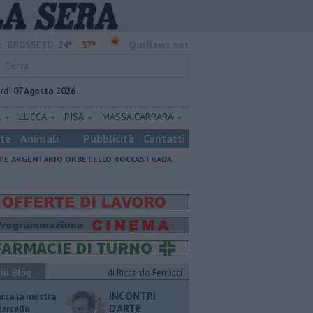
24°
37°
:
GROSSETO
QuiNews.net
rdì
07 Agosto 2026
A
LUCCA
PISA
MASSA CARRARA
ste
Animali
Pubblicità
Contatti
E ARGENTARIO
ORBETELLO
ROCCASTRADA
ui Blog
di Riccardo Ferrucci
INCONTRI
ucca la mostra
D'ARTE
Marcello