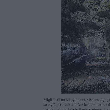
Migliaia di turisti ogni anno visitano Jeju p
su e giù per i vulcani. Anche mio marito e
permisero di farlo solo il primo giorno. Il 