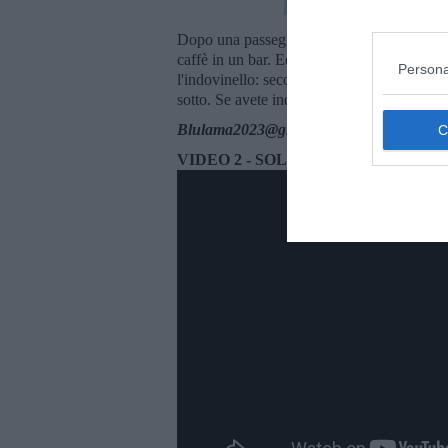
Dopo una passeggiata sul molo, durante l'e
caffè in un bar. Ed è lì che abbiamo scoperto
Persona
l'indovinello: secondo voi
come fanno
a g
sotto. Se avete indovinato senza guardarlo,
Blulama2023@gmail.com
VIDEO 2 - SOLUZIONE