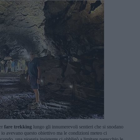
er
fare trekking
lungo gli innumerevoli sentieri che si snodano
d io avevano questo obiettivo ma le condizioni meteo ci
secondo, una pioggia insistente ci obbligò a limitare parecchio le