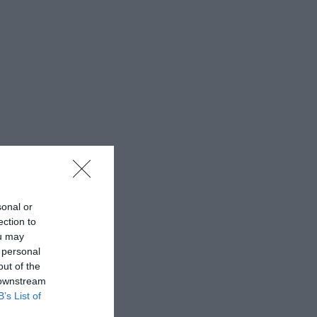
sonal or
ection to
ou may
 personal
out of the
 downstream
B’s List of