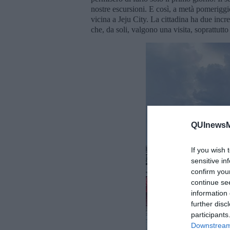
nostre escursioni. E così, a metà pomerigg
vicina a Jeju City. La cittadina ha due incre
che, da soli, valgono una visita, soprattut
QUInewsM
If you wish 
sensitive in
confirm you
continue se
information 
further disc
participants
Downstream 