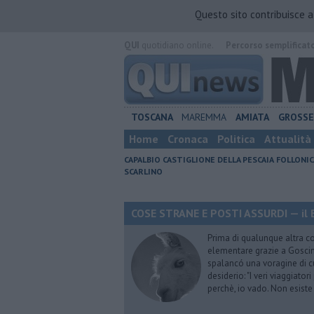
Questo sito contribuisce 
QUI
quotidiano online.
Percorso semplificat
TOSCANA
MAREMMA
AMIATA
GROSS
Home
Cronaca
Politica
Attualità
CAPALBIO
CASTIGLIONE DELLA PESCAIA
FOLLONIC
SCARLINO
COSE STRANE E POSTI ASSURDI — il 
Prima di qualunque altra cos
elementare grazie a Goscinn
spalancó una voragine di cu
desiderio: "I veri viaggiator
perchè, io vado. Non esist