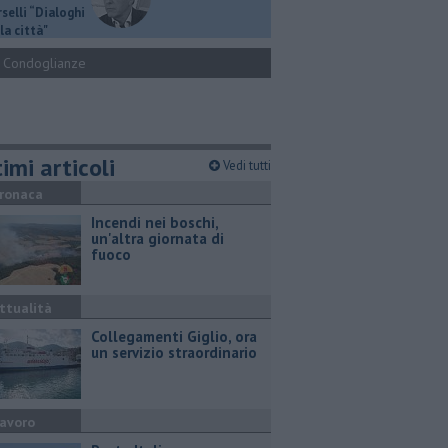
selli “Dialoghi
la città"
Condoglianze
imi articoli
Vedi tutti
ronaca
Incendi nei boschi,
un'altra giornata di
fuoco
ttualità
Collegamenti Giglio, ora
un servizio straordinario
avoro