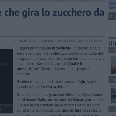
Scar
è che gira lo zucchero da
con 
QUI
DI BLUE LAMA - DOMENICA
23 GIUGNO 2024
ORE 00:05
Ult
Oggi vi propongo un
indovinello
. In questo blog ci
C
sono due video. Nel
video 1
, subito sotto al titolo del
blog, c'è una tazza di caffè con un bastoncino che gira
lo zucchero
da solo
. Come fa?
Qual è il
meccanismo
? Mentre ci pensate, vi spiego il
contesto.
A
Il video è stato girato l'estate scorsa a
Jeju
, la più
grande isola della Corea del sud.
Ricoperta da una vegetazione fittissima, Jeju è famosa
per il monte Halla, un vulcano dichiarato patrimonio
Unesco la cui eruzione ha generato l'intera isola e il
L
cui sistema comprende una
quarantina di crateri
e
un'intricata rete di tunnel, fra cui spicca la
galleria