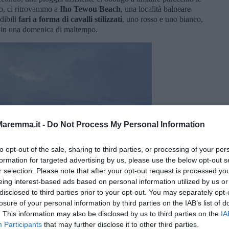
io, ci ritrovammo a
Iho Tewou Beach
, una località balneare
dibili
fari a forma di cavalli stilizzati
, uno rosso e uno bianco,
to in una domenica di maltempo.
aremma.it -
Do Not Process My Personal Information
to opt-out of the sale, sharing to third parties, or processing of your per
formation for targeted advertising by us, please use the below opt-out s
r selection. Please note that after your opt-out request is processed y
eing interest-based ads based on personal information utilized by us or
disclosed to third parties prior to your opt-out. You may separately opt-
losure of your personal information by third parties on the IAB’s list of
. This information may also be disclosed by us to third parties on the
IA
Participants
that may further disclose it to other third parties.