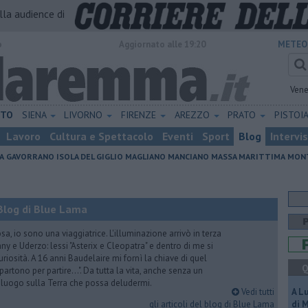
alla audience di
o
Aggiornato alle 19:20
METEO
Vene
ETO
SIENA
LIVORNO
FIRENZE
AREZZO
PRATO
PISTOI
Lavoro
Cultura e Spettacolo
Eventi
Sport
Blog
Intervi
A
GAVORRANO
ISOLA DEL GIGLIO
MAGLIANO
MANCIANO
MASSA MARITTIMA
MONT
Blog di Blue Lama
a, io sono una viaggiatrice. L'illuminazione arrivò in terza
y e Uderzo: lessi "Asterix e Cleopatra" e dentro di me si
riosità. A 16 anni Baudelaire mi fornì la chiave di quel
Q
i partono per partire...". Da tutta la vita, anche senza un
e luogo sulla Terra che possa deludermi.
Vedi tutti
A L
gli articoli del blog di Blue Lama
di 