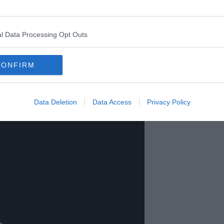
nnesimo temporale della giornata, siamo andati a prendere un
 i bastoncini 'autorotanti' nelle tazze di caffè. Vi ripeto
l Data Processing Opt Outs
irare da soli nel caffè? La soluzione è nel
video
2
che trovate qui
 scrivetemi!
CONFIRM
Data Deletion
Data Access
Privacy Policy