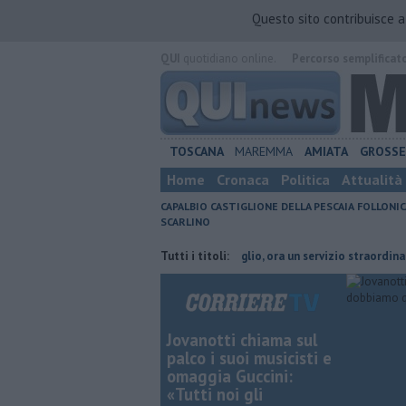
Questo sito contribuisce 
QUI
quotidiano online.
Percorso semplificat
TOSCANA
MAREMMA
AMIATA
GROSS
Home
Cronaca
Politica
Attualità
CAPALBIO
CASTIGLIONE DELLA PESCAIA
FOLLONIC
SCARLINO
iornata di fuoco
Collegamenti Giglio, ora un servizio straordinario
Tutti i titoli:
Jovanotti chiama sul
palco i suoi musicisti e
omaggia Guccini:
«Tutti noi gli