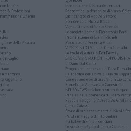
rviste
QUI BLOG
nion Leader
Incontri d'arte di Riccardo Ferrucci
rese & Professioni
Racconti della domenica di Marco Celat
grammazione Cinema
Disincantato di Adolfo Santoro
Sorridendo di Nicola Belcari
Vignaioli e vini di Nadio Stronchi
MUNI
Le pregiate penne di Pierantonio Pardi
albio
Pagine allegre di Gianni Micheli
iglione della Pescaia
Psico-cose di Federica Giusti
lonica
VI PRESENTO I MIEI... di Dino Fiumalbi
orrano
Le stelle di Astrea di Edit Permay
a del Giglio
STORIE VISPE MA NON TROPPO DISTR
liano
di Dario Dal Canto
ciano
Progettare il benessere di Erica Fiumalbi
sa Marittima
La Toscana della birra di Davide Cappan
te Argentario
Cose strane e posti assurdi di Blue Lam
etello
Storielba di Alessandro Canestrelli
castrada
NEURONEWS di Alberto Arturo Vergani
lino
Pensieri della domenica di Libero Ventur
Fauda e balagan di Alfredo De Girolam
Enrico Catassi
Storie di ordinaria umanità di Nicolò Ste
Parole in viaggio di Tito Barbini
Turbative di Franco Bonciani
Lo scrittore sfigato di Enrico Guerrini e