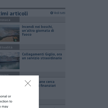
imi articoli
Vedi tutti
ronaca
Incendi nei boschi,
un'altra giornata di
fuoco
ttualità
Collegamenti Giglio, ora
un servizio straordinario
avoro
Poste Italiane cerca
consulenti finanziari
sonal or
ection to
ttualità
ou may