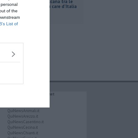
Affitti, Toscana tra le
 personal
regioni più care d'Italia
out of the
 downstream
B’s List of
IL NETWORK QuiNews.net
QuiNewsAbetone.it
QuiNewsAmiata.it
QuiNewsAnimali.it
QuiNewsArezzo.it
QuiNewsCasentino.it
QuiNewsCecina.it
QuiNewsChianti.it