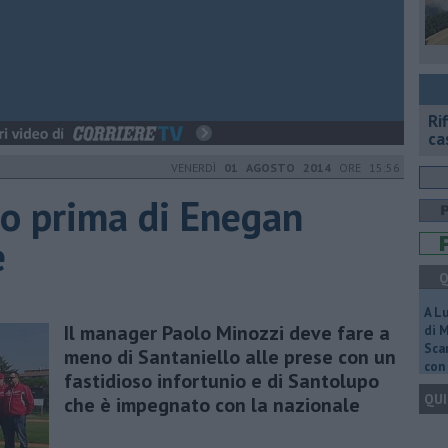
Ri
ca
VENERDÌ
01 AGOSTO 2014
ORE 15:56
to prima di Enegan
e
Q
A L
Il manager Paolo Minozzi deve fare a
di 
Scar
meno di Santaniello alle prese con un
con 
fastidioso infortunio e di Santolupo
QUI
che è impegnato con la nazionale