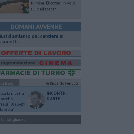
fulmine. Elicotteri in volo
sui cieli toscani
DOMANI AVVENNE
fiuti d'amianto dal cantiere ai
ssonetti
ui Blog
di Riccardo Ferrucci
INCONTRI
ucca la mostra
D'ARTE
Marcello
selli “Dialoghi
la città"
Condoglianze