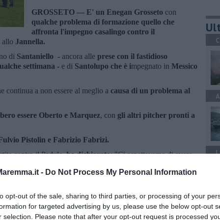
GROSSETO —
E' un Enegan Grosseto
con
qualche problema di formazione quello che
Ult
affronta l'impegno casalingo contro il
C
 allo
Jannella.
eno di
Santaniello -
ancora alle
prese con il fastidioso
qualche
settimana -
e di
Santolupo che è i
mpegnato in
Messico
e continua a non essere al meglio a
causa di un problema al
A
bero essere Oberto e Marquez
, con
gli altri pitcher pronti a
Fulvio Pistolin e Fabrizio Fabrizi.
L
artite contro il Padule,
ha dichiarato
: "Ci aspettavamo di avere
 nostro meglio nonostante la situazione non sia delle migliori.
aremma.it -
Do Not Process My Personal Information
le difficoltà e daremo il meglio di noi stessi".
to opt-out of the sale, sharing to third parties, or processing of your per
formation for targeted advertising by us, please use the below opt-out s
A
r selection. Please note that after your opt-out request is processed y