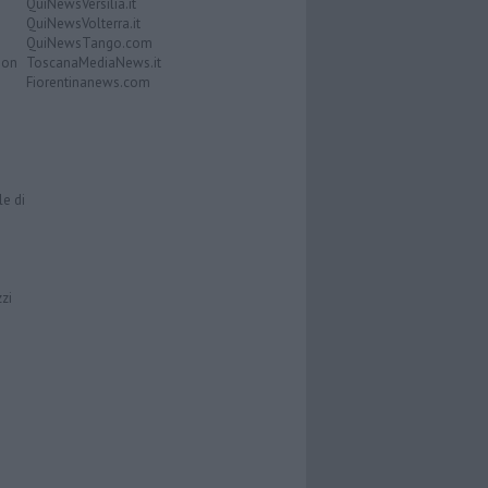
QuiNewsVersilia.it
QuiNewsVolterra.it
QuiNewsTango.com
Don
ToscanaMediaNews.it
Fiorentinanews.com
le di
zzi