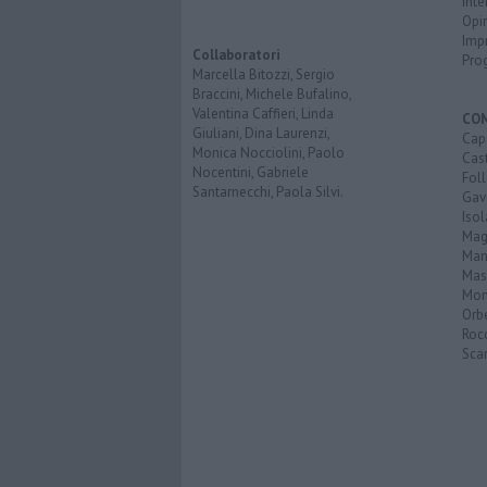
Inte
Opi
Imp
Collaboratori
Pro
Marcella Bitozzi, Sergio
Braccini, Michele Bufalino,
Valentina Caffieri, Linda
CO
Giuliani, Dina Laurenzi,
Cap
Monica Nocciolini, Paolo
Cast
Nocentini, Gabriele
Fol
Santarnecchi, Paola Silvi.
Gav
Isol
Mag
Man
Mas
Mon
Orb
Roc
Scar