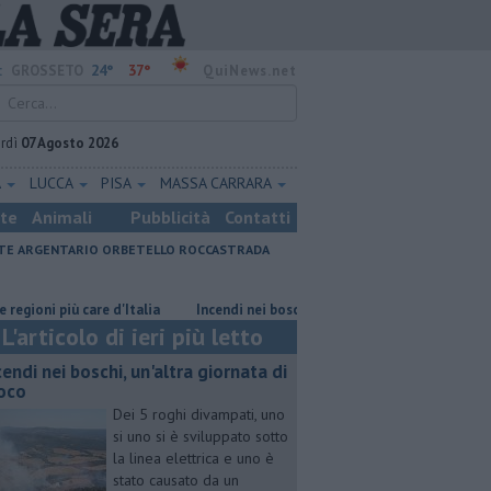
24°
37°
:
GROSSETO
QuiNews.net
rdì
07 Agosto 2026
A
LUCCA
PISA
MASSA CARRARA
ste
Animali
Pubblicità
Contatti
E ARGENTARIO
ORBETELLO
ROCCASTRADA
i più care d'Italia
Incendi nei boschi, un'altra giornata di fuoco
Co
L'articolo di ieri più letto
cendi nei boschi, un'altra giornata di
oco
Dei 5 roghi divampati, uno
si uno si è sviluppato sotto
la linea elettrica e uno è
stato causato da un