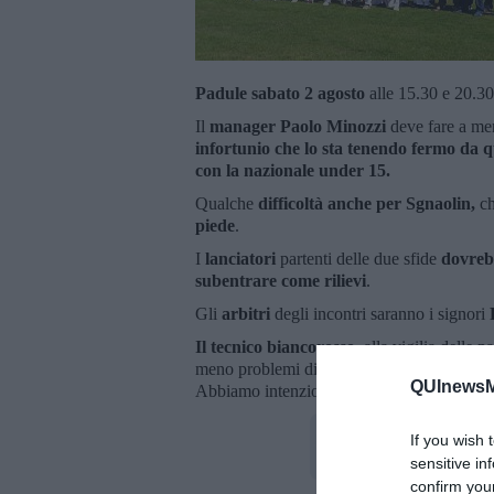
Padule
sabato 2 agosto
alle 15.30 e 20.30
Il
manager Paolo Minozzi
deve fare a m
infortunio che lo sta tenendo fermo da 
con la nazionale under 15.
Qualche
difficoltà anche per Sgnaolin,
ch
piede
.
I
lanciatori
partenti delle due sfide
dovreb
subentrare come rilievi
.
Gli
arbitri
degli incontri saranno i signori
Il tecnico biancorosso
, alla vigilia delle p
meno problemi di formazione, ma faremo del
QUInewsM
Abbiamo intenzione di fare bene nonostante 
If you wish 
sensitive in
confirm you