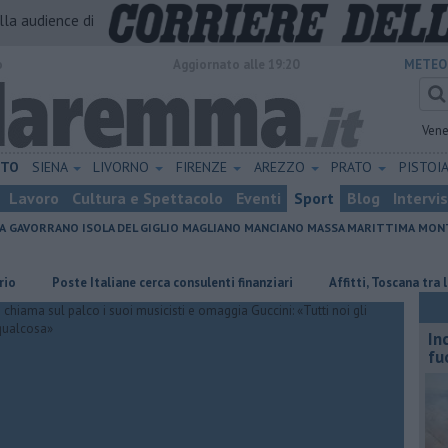
alla audience di
o
Aggiornato alle 19:20
METEO
Vene
ETO
SIENA
LIVORNO
FIRENZE
AREZZO
PRATO
PISTOI
Lavoro
Cultura e Spettacolo
Eventi
Sport
Blog
Intervi
A
GAVORRANO
ISOLA DEL GIGLIO
MAGLIANO
MANCIANO
MASSA MARITTIMA
MONT
Poste Italiane cerca consulenti finanziari
Affitti, Toscana tra le region
In
fu