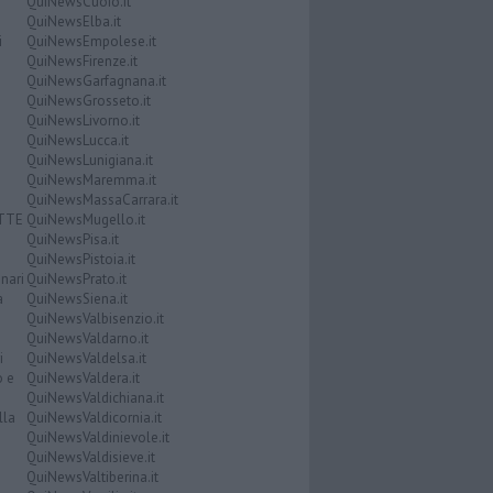
QuiNewsCuoio.it
QuiNewsElba.it
i
QuiNewsEmpolese.it
QuiNewsFirenze.it
QuiNewsGarfagnana.it
QuiNewsGrosseto.it
QuiNewsLivorno.it
QuiNewsLucca.it
QuiNewsLunigiana.it
QuiNewsMaremma.it
QuiNewsMassaCarrara.it
ATTE
QuiNewsMugello.it
QuiNewsPisa.it
QuiNewsPistoia.it
nari
QuiNewsPrato.it
a
QuiNewsSiena.it
QuiNewsValbisenzio.it
QuiNewsValdarno.it
i
QuiNewsValdelsa.it
o e
QuiNewsValdera.it
QuiNewsValdichiana.it
lla
QuiNewsValdicornia.it
QuiNewsValdinievole.it
QuiNewsValdisieve.it
QuiNewsValtiberina.it