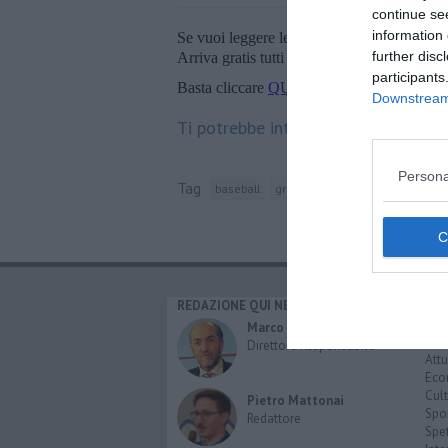
continue se
information 
Se vuoi leggere le notizie principali della T
further disc
Arriva gratis tutti i giorni alle 20:00 dirett
participants
Basta cliccare
QUI
Downstream 
Ti potrebbe interessare anche:
Persona
Tag
baseball
grosseto
messico
REDAZIONE QUI NEWS
CAT
Cro
Marco Migli
Poli
Direttore Responsabile
Attu
Eco
Cult
Pietro Mattonai
Spo
Redattore
Spet