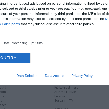
eing interest-based ads based on personal information utilized by us or
disclosed to third parties prior to your opt-out. You may separately opt-
oscana iscriviti alla
Newsletter QUInews - ToscanaMedia.
losure of your personal information by third parties on the IAB’s list of
amente nella tua casella di posta.
. This information may also be disclosed by us to third parties on the
IA
Participants
that may further disclose it to other third parties.
l Data Processing Opt Outs
CONFIRM
EGORIE
RUBRICHE
Data Deletion
Data Access
Privacy Policy
naca
Le notizie di oggi
tica
Più Letti della settimana
alità
Più Letti del mese
nomia
Archivio Notizie
ura
Persone
rt
Toscani in TV
tacoli