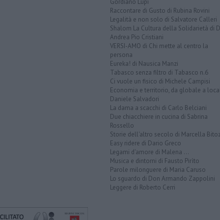
Gordiano Lupi
Raccontare di Gusto di Rubina Rovini
Legalità e non solo di Salvatore Calleri
Shalom La Cultura della Solidarietà di 
Andrea Pio Cristiani
VERSI-AMO di Chi mette al centro la
persona
Eureka! di Nausica Manzi
Tabasco senza filtro di Tabasco n.6
Ci vuole un fisico di Michele Campisi
Economia e territorio, da globale a loca
Daniele Salvadori
La dama a scacchi di Carlo Belciani
Due chiacchiere in cucina di Sabrina
Rossello
Storie dell'altro secolo di Marcella Bito
Easy ridere di Dario Greco
Legami d'amore di Malena ...
Musica e dintorni di Fausto Pirìto
Parole milonguere di Maria Caruso
Lo sguardo di Don Armando Zappolini
Leggere di Roberto Cerri