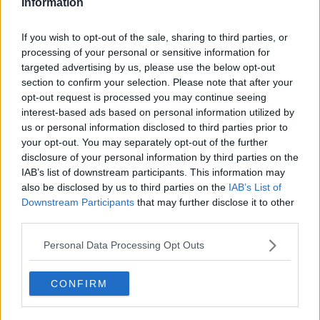
Information
zone del porta a porta saranno anticipate alla mattina. Per tale
motivo, i rifiuti dovranno essere esposti entro le ore 6 del mattino. A
If you wish to opt-out of the sale, sharing to third parties, or
Grosseto
, mercoledì 25 dicembre, la raccolta domiciliare di carta e
processing of your personal or sensitive information for
cartone nel territorio aperto (Banditella, Grancia, Valle maggiore e
targeted advertising by us, please use the below opt-out
zona campagna compresa fra Alberese e Rispescia) solitamente
section to confirm your selection. Please note that after your
svolta nel pomeriggio, sarà anticipata alla mattina. Per questo i
opt-out request is processed you may continue seeing
rifiuti dovranno essere esposti entro le ore 6 del mattino. A
Monterotondo Marittimo
, mercoledì 25 dicembre, la raccolta
interest-based ads based on personal information utilized by
porta a porta dell’organico, solitamente svolta nel pomeriggio, sarà
us or personal information disclosed to third parties prior to
anticipata alla mattina e per questo i rifiuti dovranno essere esposti
your opt-out. You may separately opt-out of the further
entro le ore 6. A
Montieri
, mercoledì 25 dicembre, la raccolta porta
disclosure of your personal information by third parties on the
a porta dell’indifferenziato, solitamente svolta nel pomeriggio, sarà
IAB’s list of downstream participants. This information may
anticipata alla mattina. Per questo i rifiuti dovranno essere esposti
also be disclosed by us to third parties on the
IAB’s List of
entro le ore 6. A
Roccastrada
, mercoledì 25 dicembre, la raccolta
Downstream Participants
that may further disclose it to other
porta a porta dell’organico, solitamente svolta nel pomeriggio, sarà
third parties.
anticipata alla mattina. Per questo i rifiuti dovranno essere esposti
entro le ore 6. Giovedì 26 dicembre, anche la raccolta porta a porta
Personal Data Processing Opt Outs
del multimateriale sarà anticipata alla mattina e per questo i rifiuti
dovranno essere esposti entro le ore 6. Negli altri comuni della
provincia di Grosseto dove è attiva la raccolta domiciliare
martedì
CONFIRM
24
,
mercoledì 25 e giovedì 26 dicembre tutti i servizi porta a
porta saranno svolti regolarmente
e rimarranno invariati rispetto