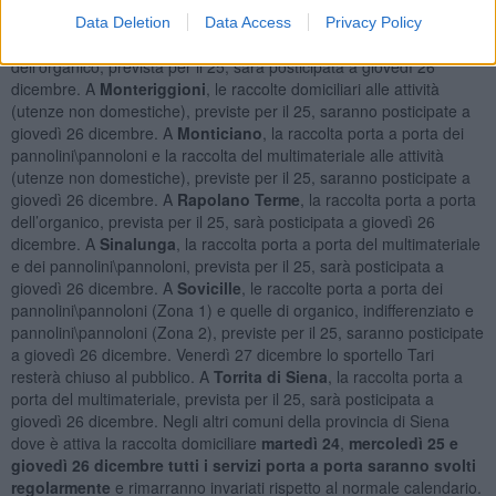
al normale calendario.
Data Deletion
Data Access
Privacy Policy
In provincia di Siena a
d
Asciano
, la raccolta porta a porta
dell’organico, prevista per il 25, sarà posticipata a giovedì 26
dicembre. A
Monteriggioni
, le raccolte domiciliari alle attività
(utenze non domestiche), previste per il 25, saranno posticipate a
giovedì 26 dicembre. A
Monticiano
, la raccolta porta a porta dei
pannolini\pannoloni e la raccolta del multimateriale alle attività
(utenze non domestiche), previste per il 25, saranno posticipate a
giovedì 26 dicembre. A
Rapolano Terme
, la raccolta porta a porta
dell’organico, prevista per il 25, sarà posticipata a giovedì 26
dicembre. A
Sinalunga
, la raccolta porta a porta del multimateriale
e dei pannolini\pannoloni, prevista per il 25, sarà posticipata a
giovedì 26 dicembre. A
Sovicille
, le raccolte porta a porta dei
pannolini\pannoloni (Zona 1) e quelle di organico, indifferenziato e
pannolini\pannoloni (Zona 2), previste per il 25, saranno posticipate
a giovedì 26 dicembre. Venerdì 27 dicembre lo sportello Tari
resterà chiuso al pubblico. A
Torrita di Siena
, la raccolta porta a
porta del multimateriale, prevista per il 25, sarà posticipata a
giovedì 26 dicembre. Negli altri comuni della provincia di Siena
dove è attiva la raccolta domiciliare
martedì 24
,
mercoledì 25 e
giovedì 26 dicembre tutti i servizi porta a porta saranno svolti
regolarmente
e rimarranno invariati rispetto al normale calendario.