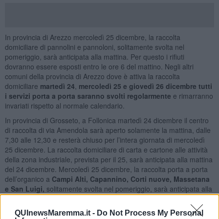
In provincia di Arezzo mercoledì 25 dicembre, la raccolta
domiciliare di pannolini e pannoloni, solitamente svolta nel
pomeriggio, sarà anticipata alla mattina. Per questo i rifiuti
dovranno essere esposti entro le ore 6 del mattino. Negli altri
comuni della provincia di Arezzo dove è attiva la raccolta
domiciliare
martedì 24
,
mercoledì 25 e giovedì 26 dicembre tutti
i servizi porta a porta saranno svolti regolarmente
e rimarranno
invariati rispetto al normale calendario.
In provincia di Grosseto, a Follonica martedì 24 dicembre il centro
di raccolta di via Amendola sarà aperto solamente la mattina, dalle
7,30 alle 12,30 e resterà chiuso per l’intera giornata di mercoledì
25 dicembre. La raccolta domiciliare di carta e cartone alle attività
della zona industriale, prevista per il 25, sarà anticipata alla mattina
del 24 dicembre. Mercoledì 25 dicembre, la raccolta porta a porta
dell’organico a
Campi Alti, Capannino, Corti nuove, Massetana
e San Luigi,
solitamente svolta nel pomeriggio, sarà anticipata alla
mattina. Per questo i rifiuti dovranno essere esposti entro le ore 6.
Anche la raccolta di carta e cartone alle attività commerciali del
QUInewsMaremma.it -
Do Not Process My Personal
centro e la raccolta dell’indifferenziato alle attività commerciali nelle