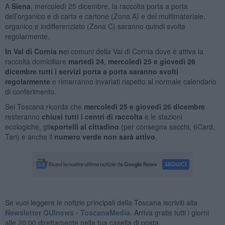
A
Siena
, mercoledì 25 dicembre, la raccolta porta a porta
dell’organico e di carta e cartone (Zona A) e del multimateriale,
organico e indifferenziato (Zona C) saranno quindi svolta
regolarmente.
In Val di Cornia n
ei comuni della Val di Cornia dove è attiva la
raccolta domiciliare
martedì 24
,
mercoledì 25 e giovedì 26
dicembre tutti i servizi porta a porta saranno svolti
regolarmente
e rimarranno invariati rispetto al normale calendario
di conferimento.
Sei Toscana ricorda che
mercoledì 25 e giovedì 26 dicembre
resteranno
chiusi tutti i centri di raccolta
e le stazioni
ecologiche, gli
sportelli al cittadino
(per consegna sacchi, 6Card,
Tari) e anche il
numero verde non sarà attivo
.
Se vuoi leggere le notizie principali della Toscana iscriviti alla
Newsletter QUInews - ToscanaMedia.
Arriva gratis tutti i giorni
alle 20:00 direttamente nella tua casella di posta.