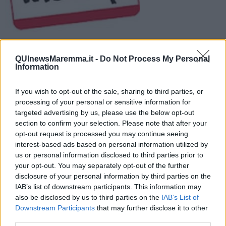
Il candidato a sindaco è Alfredo Velasco. Il meetup della
laguna intanto si appresta alla richiesta di certificazione del
QUInewsMaremma.it -
Do Not Process My Personal
movimento nazionale
Information
If you wish to opt-out of the sale, sharing to third parties, or
processing of your personal or sensitive information for
targeted advertising by us, please use the below opt-out
section to confirm your selection. Please note that after your
ORBETELLO —
La
lista a 5 Stelle
di Orbetello si va delineando e
opt-out request is processed you may continue seeing
entro la metà del mese di marzo dovrebbe essere avviato il
interest-based ads based on personal information utilized by
processo di certificazione da parte del direttivo nazionale del
us or personal information disclosed to third parties prior to
Movimento di Beppe Grillo.
your opt-out. You may separately opt-out of the further
Dopo l'incontro pubblico di sabato 5 marzo all'auditorium comunale
disclosure of your personal information by third parties on the
per raccogliere le segnalazioni dei cittadini, il candidato a sindaco
IAB’s list of downstream participants. This information may
Alfredo Velasco
ha già una buona base di idee su cui lavorare per
also be disclosed by us to third parties on the
IAB’s List of
stilare un programma elettorale ad hoc.
Downstream Participants
that may further disclose it to other
third parties.