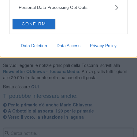
Personal Data Processing Opt Outs
La campagna proseguirà con
incontri nelle frazioni
, un passaggio
fondamentale per radicare il meetup alla sua prima esperienza con
CONFIRM
le amministrative.
Data Deletion
Data Access
Privacy Policy
Se vuoi leggere le notizie principali della Toscana iscriviti alla
Newsletter QUInews - ToscanaMedia.
Arriva gratis tutti i giorni
alle 20:00 direttamente nella tua casella di posta.
Basta cliccare
QUI
Ti potrebbe interessare anche:
Per le primarie c'è anche Mario Chiavetta
A Orbetello si aspetta il 20 per le primarie
Verso il voto, la situazione in laguna