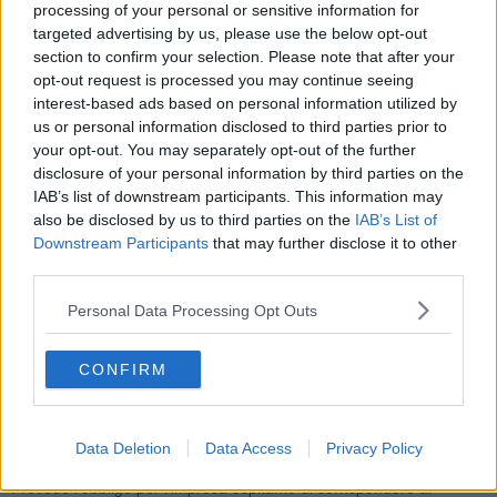
più elevato di inserimento occupazionale per tirocinanti: il 67% ha
processing of your personal or sensitive information for
firmato un contratto entro sei mesi. A seguire, si piazzano
Veneto
targeted advertising by us, please use the below opt-out
(66,9%),
Marche
(66,4%),
Umbria
ed
Emilia-Romagna
(66,1%), a
section to confirm your selection. Please note that after your
fronte di una media nazionale del 62%.
opt-out request is processed you may continue seeing
“È una riforma – ha osservato Nardini - che segna un radicale
interest-based ads based on personal information utilized by
cambio di paradigma ed è frutto di una approfondita
us or personal information disclosed to third parties prior to
concertazione con le parti sociali
". Ed ha aggiunto: "Il nostro
your opt-out. You may separately opt-out of the further
obiettivo è quello di qualificare lo strumento del tirocinio affinché
disclosure of your personal information by third parties on the
costituisca una valida opportunità formativa e offra un serio
IAB’s list of downstream participants. This information may
orizzonte di buona occupazione, stabile, sicura e di qualità”.
also be disclosed by us to third parties on the
IAB’s List of
Downstream Participants
that may further disclose it to other
Le novità punto per punto
third parties.
Il tirocinio e le nuove linee guida
- Il tirocinio è un'esperienza
Personal Data Processing Opt Outs
formativa realizzata presso soggetti pubblici o privati con l’obiettivo
di favorire l'ingresso nel mondo del lavoro. Ha finalità formative e di
orientamento nel caso in cui sia svolto entro 24 mesi dal
CONFIRM
conseguimento del diploma o della laurea, mentre ha finalità di
reinserimento qualora sia rivolto a disoccupati, beneficiarie e
beneficiari di strumenti di sostegno al reddito o soggetti in cerca di
Data Deletion
Data Access
Privacy Policy
altra occupazione.
Prevede l’obbligo per l’impresa ospitante di corrispondere al