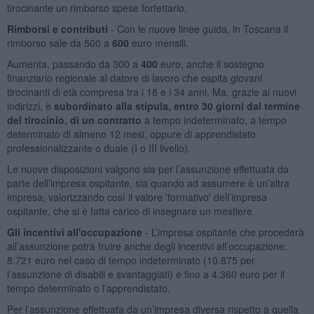
tirocinante un rimborso spese forfettario.
Rimborsi e contributi
- Con le nuove linee guida, in Toscana il
rimborso sale da 500 a
600
euro mensili.
Aumenta, passando da 300 a
400
euro, anche il sostegno
finanziario regionale al datore di lavoro che ospita giovani
tirocinanti di età compresa tra i 18 e i 34 anni. Ma, grazie ai nuovi
indirizzi, è
subordinato alla stipula, entro 30 giorni dal termine
del tirocinio, di un contratto
a tempo indeterminato, a tempo
determinato di almeno 12 mesi, oppure di apprendistato
professionalizzante o duale (I o III livello).
Le nuove disposizioni valgono sia per l’assunzione effettuata da
parte dell’impresa ospitante, sia quando ad assumere è un’altra
impresa, valorizzando così il valore 'formativo' dell’impresa
ospitante, che si è fatta carico di insegnare un mestiere.
Gli incentivi all'occupazione
- L’impresa ospitante che procederà
all’assunzione potrà fruire anche degli incentivi all’occupazione:
8.721 euro nel caso di tempo indeterminato (10.875 per
l’assunzione di disabili e svantaggiati) e fino a 4.360 euro per il
tempo determinato o l’apprendistato.
Per l’assunzione effettuata da un’impresa diversa rispetto a quella