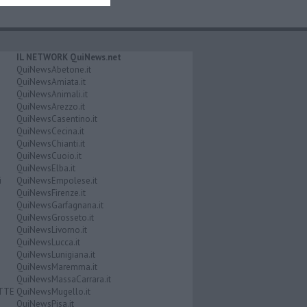
IL NETWORK QuiNews.net
QuiNewsAbetone.it
QuiNewsAmiata.it
QuiNewsAnimali.it
QuiNewsArezzo.it
QuiNewsCasentino.it
QuiNewsCecina.it
QuiNewsChianti.it
QuiNewsCuoio.it
QuiNewsElba.it
i
QuiNewsEmpolese.it
QuiNewsFirenze.it
QuiNewsGarfagnana.it
QuiNewsGrosseto.it
QuiNewsLivorno.it
QuiNewsLucca.it
QuiNewsLunigiana.it
QuiNewsMaremma.it
QuiNewsMassaCarrara.it
ATTE
QuiNewsMugello.it
QuiNewsPisa.it