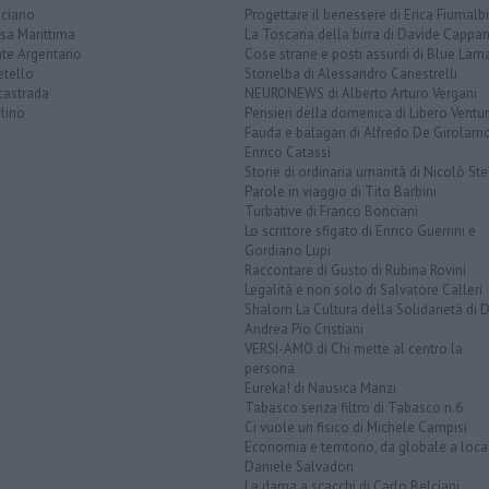
ciano
Progettare il benessere di Erica Fiumalbi
sa Marittima
La Toscana della birra di Davide Cappan
te Argentario
Cose strane e posti assurdi di Blue Lam
etello
Storielba di Alessandro Canestrelli
castrada
NEURONEWS di Alberto Arturo Vergani
lino
Pensieri della domenica di Libero Ventur
Fauda e balagan di Alfredo De Girolam
Enrico Catassi
Storie di ordinaria umanità di Nicolò Ste
Parole in viaggio di Tito Barbini
Turbative di Franco Bonciani
Lo scrittore sfigato di Enrico Guerrini e
Gordiano Lupi
Raccontare di Gusto di Rubina Rovini
Legalità e non solo di Salvatore Calleri
Shalom La Cultura della Solidarietà di 
Andrea Pio Cristiani
VERSI-AMO di Chi mette al centro la
persona
Eureka! di Nausica Manzi
Tabasco senza filtro di Tabasco n.6
Ci vuole un fisico di Michele Campisi
Economia e territorio, da globale a loca
Daniele Salvadori
La dama a scacchi di Carlo Belciani