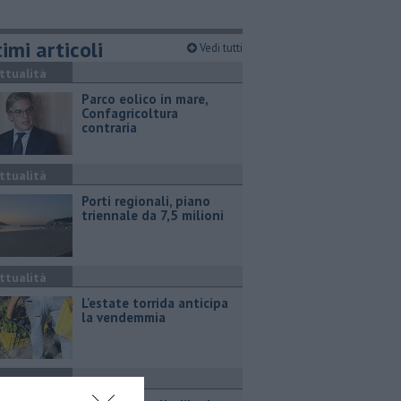
imi articoli
Vedi tutti
ttualità
Parco eolico in mare,
Confagricoltura
contraria
ttualità
Porti regionali, piano
triennale da 7,5 milioni
ttualità
L'estate torrida anticipa
la vendemmia
ronaca