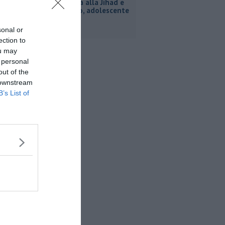
Inneggiava alla Jihad e
al nazismo, adolescente
arrestato
sonal or
ection to
ou may
 personal
out of the
 downstream
B’s List of