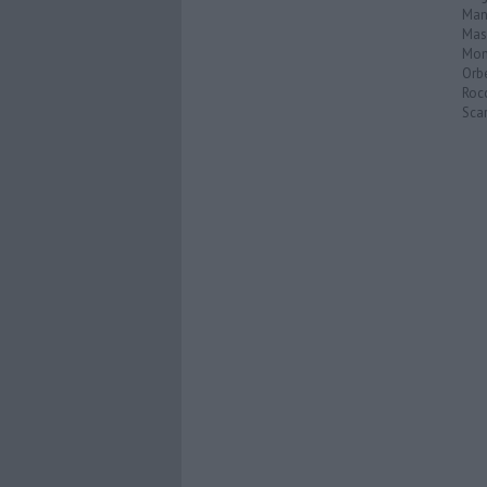
Man
Mas
Mon
Orb
Roc
Scar