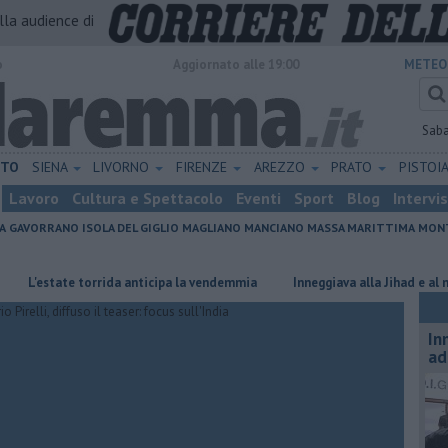
alla audience di
o
Aggiornato alle 19:00
METEO
Sab
ETO
SIENA
LIVORNO
FIRENZE
AREZZO
PRATO
PISTOI
Lavoro
Cultura e Spettacolo
Eventi
Sport
Blog
Intervi
A
GAVORRANO
ISOLA DEL GIGLIO
MAGLIANO
MANCIANO
MASSA MARITTIMA
MONT
state torrida anticipa la vendemmia
Inneggiava alla Jihad e al nazismo
In
ad