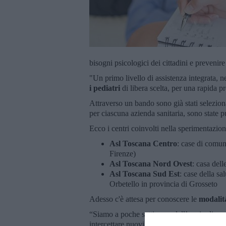
bisogni psicologici dei cittadini e preveni
"Un primo livello di assistenza integrata, n
i pediatri
di libera scelta, per una rapida pr
Attraverso un bando sono già stati selezion
per ciascuna azienda sanitaria, sono state pu
Ecco i centri coinvolti nella sperimentazion
Asl Toscana Centro
: case di comun
Firenze)
Asl Toscana Nord Ovest
: casa dell
Asl Toscana Sud Est
: case della s
Orbetello in provincia di Grosseto
Adesso c'è attesa per conoscere le
modalità
“Siamo a poche settimane dall’avvio di una s
intercettare nuovi bisogni di salute", com