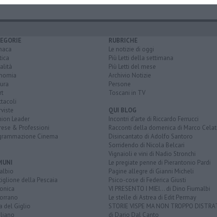
EGORIE
RUBRICHE
naca
Le notizie di oggi
tica
Più Letti della settimana
alità
Più Letti del mese
nomia
Archivio Notizie
ura
Persone
rt
Toscani in TV
tacoli
rviste
QUI BLOG
nion Leader
Incontri d'arte di Riccardo Ferrucci
rese & Professioni
Racconti della domenica di Marco Celat
grammazione Cinema
Disincantato di Adolfo Santoro
Sorridendo di Nicola Belcari
Vignaioli e vini di Nadio Stronchi
MUNI
Le pregiate penne di Pierantonio Pardi
albio
Pagine allegre di Gianni Micheli
iglione della Pescaia
Psico-cose di Federica Giusti
lonica
VI PRESENTO I MIEI... di Dino Fiumalbi
orrano
Le stelle di Astrea di Edit Permay
a del Giglio
STORIE VISPE MA NON TROPPO DISTR
liano
di Dario Dal Canto