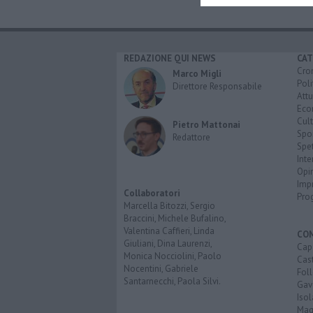
REDAZIONE QUI NEWS
CAT
Cro
Marco Migli
Poli
Direttore Responsabile
Attu
Eco
Cult
Pietro Mattonai
Spo
Redattore
Spet
Inte
Opi
Imp
Collaboratori
Pro
Marcella Bitozzi, Sergio
Braccini, Michele Bufalino,
Valentina Caffieri, Linda
CO
Giuliani, Dina Laurenzi,
Cap
Monica Nocciolini, Paolo
Cast
Nocentini, Gabriele
Fol
Santarnecchi, Paola Silvi.
Gav
Isol
Mag