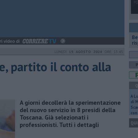
​B
ri
LUNEDÌ
19 AGOSTO 2024
ORE 15:45
, partito il conto alla
Q
A L
A giorni decollerà la sperimentazione
di 
Scar
del nuovo servizio in 8 presidi della
con 
Toscana. Già selezionati i
QUI
professionisti. Tutti i dettagli