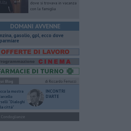
dove si trovava in vacanza
con la famiglia
DOMANI AVVENNE
enzina, gasolio, gpl, ecco dove
sparmiare
ui Blog
di Riccardo Ferrucci
INCONTRI
ucca la mostra
D'ARTE
Marcello
selli “Dialoghi
la città"
Condoglianze