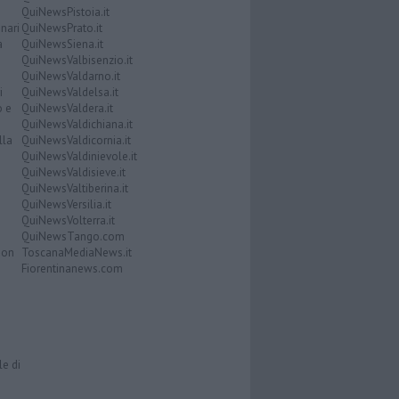
QuiNewsPistoia.it
nari
QuiNewsPrato.it
a
QuiNewsSiena.it
QuiNewsValbisenzio.it
QuiNewsValdarno.it
i
QuiNewsValdelsa.it
o e
QuiNewsValdera.it
QuiNewsValdichiana.it
lla
QuiNewsValdicornia.it
QuiNewsValdinievole.it
QuiNewsValdisieve.it
QuiNewsValtiberina.it
QuiNewsVersilia.it
QuiNewsVolterra.it
QuiNewsTango.com
Don
ToscanaMediaNews.it
Fiorentinanews.com
le di