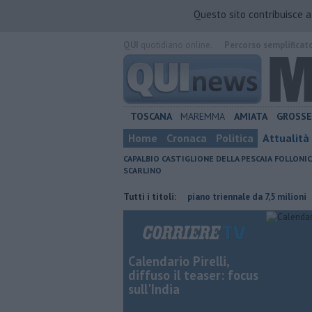
Questo sito contribuisce 
QUI
quotidiano online.
Percorso semplificat
TOSCANA
MAREMMA
AMIATA
GROSS
Home
Cronaca
Politica
Attualità
CAPALBIO
CASTIGLIONE DELLA PESCAIA
FOLLONIC
SCARLINO
oltura contraria
Porti regionali, piano triennale da 7,5 milioni
Tutti i titoli:
L'e
Calendario Pirelli,
diffuso il teaser: focus
sull'India