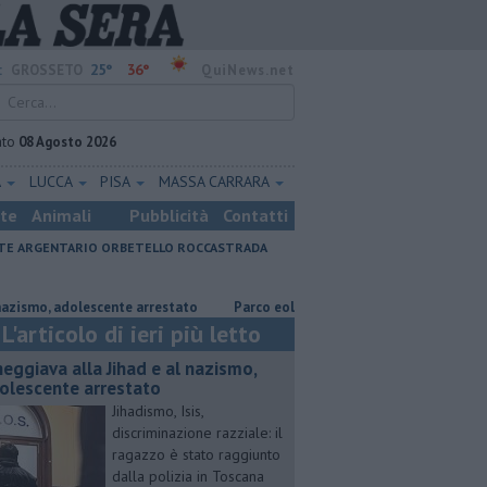
25°
36°
:
GROSSETO
QuiNews.net
ato
08 Agosto 2026
A
LUCCA
PISA
MASSA CARRARA
ste
Animali
Pubblicità
Contatti
E ARGENTARIO
ORBETELLO
ROCCASTRADA
, adolescente arrestato
Parco eolico in mare, Confagricoltura contraria
L'articolo di ieri più letto
neggiava alla Jihad e al nazismo,
olescente arrestato
Jihadismo, Isis,
discriminazione razziale: il
ragazzo è stato raggiunto
dalla polizia in Toscana