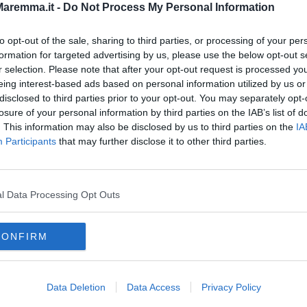
aremma.it -
Do Not Process My Personal Information
assaggio fondamentale per arrivare a definire un modello di rete
to opt-out of the sale, sharing to third parties, or processing of your per
formation for targeted advertising by us, please use the below opt-out s
r selection. Please note that after your opt-out request is processed y
eing interest-based ads based on personal information utilized by us or
disclosed to third parties prior to your opt-out. You may separately opt-
losure of your personal information by third parties on the IAB’s list of
oscana iscriviti alla
Newsletter QUInews - ToscanaMedia.
. This information may also be disclosed by us to third parties on the
IA
amente nella tua casella di posta.
Participants
that may further disclose it to other third parties.
l Data Processing Opt Outs
ico
 valvola cardiaca
estazione urgente
CONFIRM
an giovanni valdarno
siena
orbetello
eugenio giani
Data Deletion
Data Access
Privacy Policy