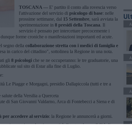
TOSCANA —
E' partito il conto alla rovescia verso
l'attivazione del servizio di
psicologo di base
: nelle
Ult
prossime settimane, dal
15 Settembre
, sarà avviata la
A
sperimentazione in
8 presidi della Toscana
. Il
servizio è pensato per intercettare precocemente i
re dunque forme croniche o manifestazioni importanti ed acute.
el segno della
collaborazione stretta con i medici di famiglia e
esa in carico del cittadino", sottolinea la Regione in una nota.
A
ati gli
8 psicologi
che se ne occuperanno: le tre graduatorie, una
bblicate sul sito di Estar alla fine di Luglio.
e:
ità Le Piagge e Morgagni, presidio Dallapiccola (tutti e tre a
A
e salute della Versilia a Querceta
alute di San Giovanni Valdarno, Arca di Fontebecci a Siena e di
 per accedere al servizio
: la Regione le annuncerà a giorni.
C
perimentazione che ci consentirà di testare la possibilità di
mentano il presidente della Regione
Eugenio Giani
e l’assessore