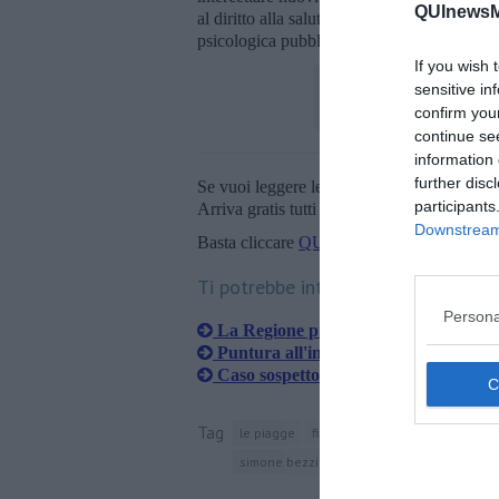
QUInewsM
al diritto alla salute
Simone Bezzini
. “Un p
psicologica pubblica".
If you wish 
sensitive in
confirm you
continue se
information 
further disc
Se vuoi leggere le notizie principali della T
participants
Arriva gratis tutti i giorni alle 20:00 dirett
Downstream 
Basta cliccare
QUI
Ti potrebbe interessare anche:
Persona
La Regione proroga il piano pandem
Puntura all'inguine per impiantare la
Caso sospetto di Chikungunya, disinf
Tag
le piagge
firenze
toscana
versilia
s
simone bezzini