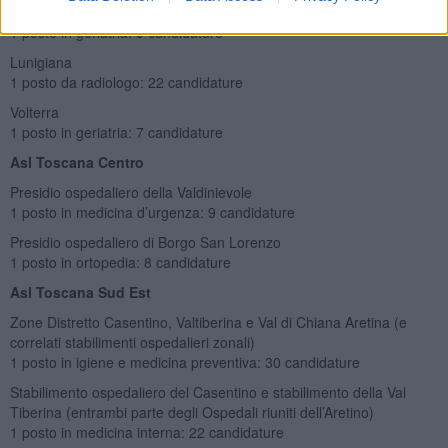
Valle del Serchio
1 posto in geriatria: 5 candidature
Lunigiana
1 posto da radiologo: 22 candidature
Volterra
1 posto in geriatria: 7 candidature
Asl Toscana Centro
Presidio ospedaliero della Valdinievole
1 posto in medicina d’urgenza: 9 candidature
Presidio ospedaliero di Borgo San Lorenzo
1 posto in ortopedia: 8 candidature
Asl Toscana Sud Est
Zone Distretto Casentino, Valtiberina e Val di Chiana Aretina (e
correlati stabilimenti ospedalieri zonali)
1 posto in igiene e medicina preventiva: 30 candidature
Stabilimento ospedaliero del Casentino e stabilimento della Val
Tiberina (entrambi parte degli Ospedali riuniti dell’Aretino)
1 posto in medicina interna: 22 candidature