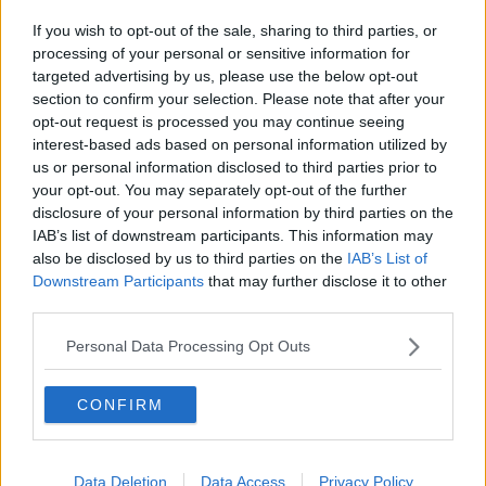
Siamo soddisfatti che ne sia stato compreso e apprezzato il fine”.
If you wish to opt-out of the sale, sharing to third parties, or
“Questi concorsi – continua – rappresentano anche una risposta ai
processing of your personal or sensitive information for
bisogni di cura e assistenza delle persone che abitano lontano dai
targeted advertising by us, please use the below opt-out
grandi centri urbani. Ne valuteremo l’efficacia e considereremo
section to confirm your selection. Please note that after your
l’ipotesi di replicare questo modello in altri territori e in altre
opt-out request is processed you may continue seeing
specialità ”.
interest-based ads based on personal information utilized by
Adesso il prossimo step sono le prove di concorso, le cui date
us or personal information disclosed to third parties prior to
saranno comunicate ai candidati nelle prossime settimane.
your opt-out. You may separately opt-out of the further
disclosure of your personal information by third parties on the
Ecco le candidature presentate per ogni singolo posto di lavoro a
IAB’s list of downstream participants. This information may
bando:
also be disclosed by us to third parties on the
IAB’s List of
Asl Toscana Nord Ovest
Downstream Participants
that may further disclose it to other
Isola d’Elba
third parties.
1 posto in radiologia: 25 candidature
1 posto da Igienista: 31 candidature
Personal Data Processing Opt Outs
1 posto in geriatria: 6 candidature
1 posto in pediatria: 15 candidature
CONFIRM
Valli etrusche
1 posto in cardiologia: 44 candidature
1 posto in nefrologia: 10 candidature
Data Deletion
Data Access
Privacy Policy