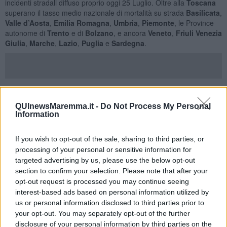
incidenti stradali diffuso proprio oggi 25 Luglio. Oltre alla
Toscana
superano il tasso medio nazionale di mortalità su strada
Basilicata
,
Valle d’Aosta
,
Emilia Romagna
,
Umbria
,
Piemonte
, le Province
autonome di
Trento
e di
Bolzano
, e ancora
Veneto
,
Friuli Venezia
Giulia
,
Marche
,
Lazio
,
Puglia
e
Sardegna
.
QUInewsMaremma.it -
Do Not Process My Personal
Information
If you wish to opt-out of the sale, sharing to third parties, or
processing of your personal or sensitive information for
targeted advertising by us, please use the below opt-out
section to confirm your selection. Please note that after your
opt-out request is processed you may continue seeing
interest-based ads based on personal information utilized by
us or personal information disclosed to third parties prior to
your opt-out. You may separately opt-out of the further
disclosure of your personal information by third parties on the