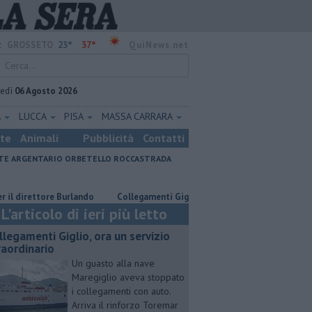
23°
37°
:
GROSSETO
QuiNews.net
vedì
06 Agosto 2026
A
LUCCA
PISA
MASSA CARRARA
ste
Animali
Pubblicità
Contatti
E ARGENTARIO
ORBETELLO
ROCCASTRADA
rettore Burlando
Collegamenti Giglio, ora un servizio straordinario
L'articolo di ieri più letto
llegamenti Giglio, ora un servizio
raordinario
Un guasto alla nave
Maregiglio aveva stoppato
i collegamenti con auto.
Arriva il rinforzo Toremar