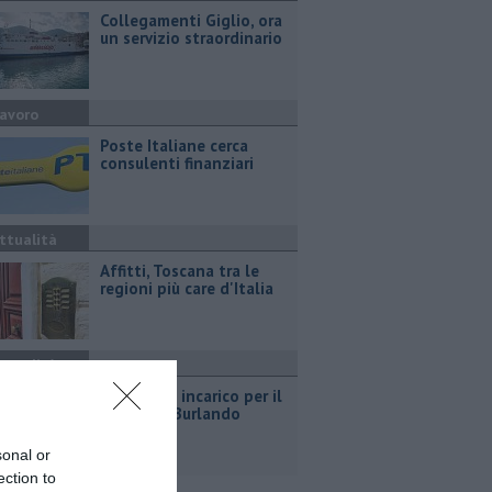
Collegamenti Giglio, ora
un servizio straordinario
avoro
Poste Italiane cerca
consulenti finanziari
ttualità
Affitti, Toscana tra le
regioni più care d'Italia
ttualità
Parco, fine incarico per il
direttore Burlando
sonal or
ection to