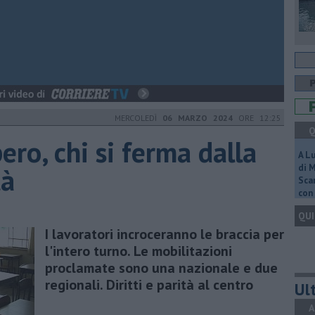
MERCOLEDÌ
06 MARZO 2024
ORE 12:25
Q
ero, chi si ferma dalla
A L
tà
di 
Scar
con 
QUI
I lavoratori incroceranno le braccia per
l'intero turno. Le mobilitazioni
proclamate sono una nazionale e due
regionali. Diritti e parità al centro
Ult
A