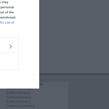
ou may
 personal
out of the
 downstream
B’s List of
IL NETWORK QuiNews.net
QuiNewsAbetone.it
QuiNewsAmiata.it
QuiNewsAnimali.it
QuiNewsArezzo.it
QuiNewsCasentino.it