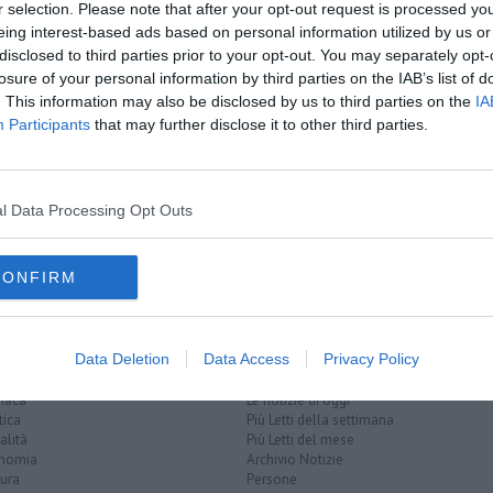
oscana iscriviti alla
Newsletter QUInews - ToscanaMedia.
r selection. Please note that after your opt-out request is processed y
amente nella tua casella di posta.
eing interest-based ads based on personal information utilized by us or
disclosed to third parties prior to your opt-out. You may separately opt-
losure of your personal information by third parties on the IAB’s list of
. This information may also be disclosed by us to third parties on the
IA
Participants
that may further disclose it to other third parties.
no al 112 toscano
i sul lavoro"
l Data Processing Opt Outs
ndacale di base
cisal
CONFIRM
Data Deletion
Data Access
Privacy Policy
EGORIE
RUBRICHE
naca
Le notizie di oggi
tica
Più Letti della settimana
alità
Più Letti del mese
nomia
Archivio Notizie
ura
Persone