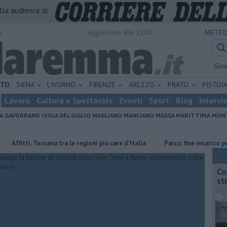
alla audience di
o
Aggiornato alle 13:00
METEO
Gio
ETO
SIENA
LIVORNO
FIRENZE
AREZZO
PRATO
PISTOI
Lavoro
Cultura e Spettacolo
Eventi
Sport
Blog
Intervi
A
GAVORRANO
ISOLA DEL GIGLIO
MAGLIANO
MANCIANO
MASSA MARITTIMA
MONT
tti, Toscana tra le regioni più care d'Italia
Parco, fine incarico per il di
Co
st