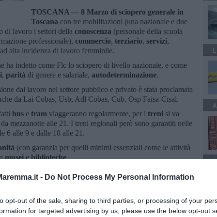
TOSCANA —
8 Marzo di sciopero generale in
Toscana
con tre mobilitazioni (una nazionale e due
 di lavoro i settori della
conoscenza
(personale della scuola
formazione professionale),
commercio
,
terziario
,
servizi
,
L
ri ad alta incidenza di lavoro femminile.
he ha indetto come Flc lo sciopero di livello nazionale, e come
i
,
parità
di genere e salariale,
autodeterminazione
.
sione dal lavoro nel settore pubblico e privato è stata proclamata
anche da Lai Cobas, Usb, Adl Cobas, Cub, Osp Faisa-Cisal.
A
fatti
bus
e
tram
viaggeranno regolarmente, per i
treni
si va
a mezzanotte alle 21. I treni regionali però sono garantiti nelle
lle 6 alle 9 e dalle 18 alle 21.
anità
(con garanzia per quelli minimi essenziali come le attività
in
musei
e
biblioteche
.
A
aremma.it -
Do Not Process My Personal Information
to opt-out of the sale, sharing to third parties, or processing of your per
formation for targeted advertising by us, please use the below opt-out s