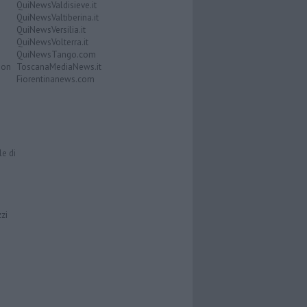
QuiNewsValdisieve.it
QuiNewsValtiberina.it
QuiNewsVersilia.it
QuiNewsVolterra.it
QuiNewsTango.com
Don
ToscanaMediaNews.it
Fiorentinanews.com
le di
zzi