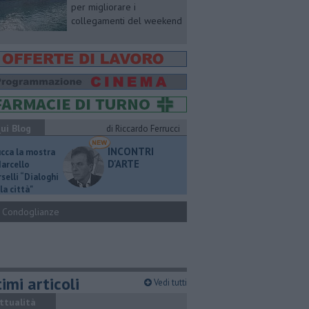
per migliorare i
collegamenti del weekend
ui Blog
di Riccardo Ferrucci
INCONTRI
ucca la mostra
D'ARTE
Marcello
selli “Dialoghi
la città"
Condoglianze
imi articoli
Vedi tutti
ttualità