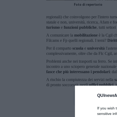
Foto di repertorio
regionali) che coinvolgono per l'intero turno
statale e non, università, ricerca, Afam e 
turismo
e
funzioni pubbliche
, tutti setto
A comunicare la
mobilitazione
è la Cgil c
Filcams e Fp quelli regionali. I temi?
Diritt
Per il comparto
scuola
e
università
l'asten
complessivamente, oltre che da Flc Cgil, 
Problemi anche nei trasporti su ferro. Se in
incontro a uno sciopero generale nazionale d
fasce che più interessano i pendolari
: da
A rischio la compiutezza dei servizi nella
s
di pronto soccorso), negli
uffici pubblici
, 
QUInewsM
If you wish 
sensitive in