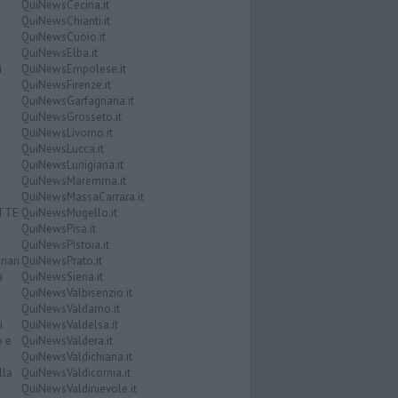
QuiNewsCecina.it
QuiNewsChianti.it
QuiNewsCuoio.it
QuiNewsElba.it
i
QuiNewsEmpolese.it
QuiNewsFirenze.it
QuiNewsGarfagnana.it
QuiNewsGrosseto.it
QuiNewsLivorno.it
QuiNewsLucca.it
QuiNewsLunigiana.it
QuiNewsMaremma.it
QuiNewsMassaCarrara.it
ATTE
QuiNewsMugello.it
QuiNewsPisa.it
QuiNewsPistoia.it
nari
QuiNewsPrato.it
a
QuiNewsSiena.it
QuiNewsValbisenzio.it
QuiNewsValdarno.it
i
QuiNewsValdelsa.it
o e
QuiNewsValdera.it
QuiNewsValdichiana.it
lla
QuiNewsValdicornia.it
QuiNewsValdinievole.it