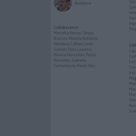
Spo
Redattore
Spet
Inte
Opi
Imp
Collaboratori
Pro
Marcella Bitozzi, Sergio
Braccini, Michele Bufalino,
Valentina Caffieri, Linda
CO
Giuliani, Dina Laurenzi,
Cap
Monica Nocciolini, Paolo
Cast
Nocentini, Gabriele
Fol
Santarnecchi, Paola Silvi.
Gav
Isol
Mag
Man
Mas
Mon
Orb
Roc
Scar