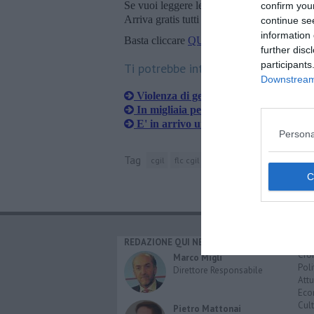
Se vuoi leggere le notizie principali della T
confirm you
Arriva gratis tutti i giorni alle 20:00 dirett
continue se
information 
Basta cliccare
QUI
further disc
participants
Ti potrebbe interessare anche:
Downstream 
Violenza di genere, 5 chiamate al gior
In migliaia per gridare "Mai più mort
E' in arrivo un venerdì di sciopero
Persona
Tag
cgil
flc cgil
filcams
cobas
unione si
REDAZIONE QUI NEWS
CAT
Cro
Marco Migli
Poli
Direttore Responsabile
Attu
Eco
Cult
Pietro Mattonai