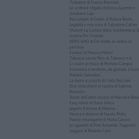
Turbative di Franco Bonciani
Lo scrittore sfigato di Enrico Guerrini e
Gordiano Lupi
Raccontare di Gusto di Rubina Rovini
Legalità e non solo di Salvatore Calleri
Shalom La Cultura della Solidarietà di 
Andrea Pio Cristiani
VERSI-AMO di Chi mette al centro la
persona
Eureka! di Nausica Manzi
Tabasco senza filtro di Tabasco n.6
Ci vuole un fisico di Michele Campisi
Economia e territorio, da globale a loca
Daniele Salvadori
La dama a scacchi di Carlo Belciani
Due chiacchiere in cucina di Sabrina
Rossello
Storie dell'altro secolo di Marcella Bito
Easy ridere di Dario Greco
Legami d'amore di Malena ...
Musica e dintorni di Fausto Pirìto
Parole milonguere di Maria Caruso
Lo sguardo di Don Armando Zappolini
Leggere di Roberto Cerri