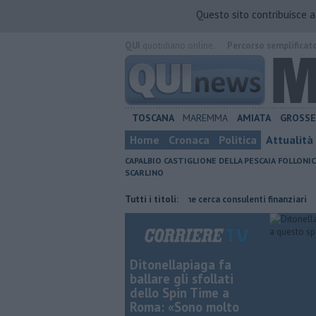
Questo sito contribuisce 
QUI
quotidiano online.
Percorso semplificat
TOSCANA
MAREMMA
AMIATA
GROSS
Home
Cronaca
Politica
Attualità
CAPALBIO
CASTIGLIONE DELLA PESCAIA
FOLLONIC
SCARLINO
vizio straordinario
Poste Italiane cerca consulenti finanziari
Tutti i titoli:
Affi
Ditonellapiaga fa
ballare gli sfollati
dello Spin Time a
Roma: «Sono molto