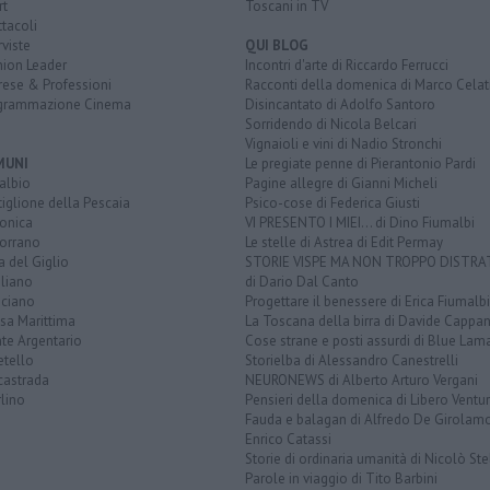
rt
Toscani in TV
tacoli
rviste
QUI BLOG
nion Leader
Incontri d'arte di Riccardo Ferrucci
rese & Professioni
Racconti della domenica di Marco Celat
grammazione Cinema
Disincantato di Adolfo Santoro
Sorridendo di Nicola Belcari
Vignaioli e vini di Nadio Stronchi
MUNI
Le pregiate penne di Pierantonio Pardi
albio
Pagine allegre di Gianni Micheli
iglione della Pescaia
Psico-cose di Federica Giusti
lonica
VI PRESENTO I MIEI... di Dino Fiumalbi
orrano
Le stelle di Astrea di Edit Permay
a del Giglio
STORIE VISPE MA NON TROPPO DISTR
liano
di Dario Dal Canto
ciano
Progettare il benessere di Erica Fiumalbi
sa Marittima
La Toscana della birra di Davide Cappan
te Argentario
Cose strane e posti assurdi di Blue Lam
etello
Storielba di Alessandro Canestrelli
castrada
NEURONEWS di Alberto Arturo Vergani
lino
Pensieri della domenica di Libero Ventur
Fauda e balagan di Alfredo De Girolam
Enrico Catassi
Storie di ordinaria umanità di Nicolò Ste
Parole in viaggio di Tito Barbini