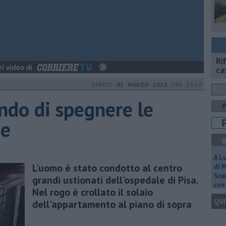
Ri
ca
SABATO
02 MARZO 2024
ORE 19:10
ndo di spegnere le
ge
Q
A L
L'uomo è stato condotto al centro
di 
Scar
grandi ustionati dell'ospedale di Pisa.
con 
Nel rogo è crollato il solaio
QUI
dell'appartamento al piano di sopra