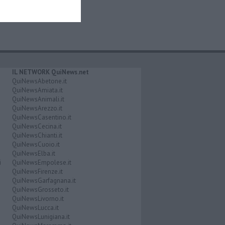
IL NETWORK QuiNews.net
QuiNewsAbetone.it
QuiNewsAmiata.it
QuiNewsAnimali.it
QuiNewsArezzo.it
QuiNewsCasentino.it
QuiNewsCecina.it
QuiNewsChianti.it
QuiNewsCuoio.it
QuiNewsElba.it
i
QuiNewsEmpolese.it
QuiNewsFirenze.it
QuiNewsGarfagnana.it
QuiNewsGrosseto.it
QuiNewsLivorno.it
QuiNewsLucca.it
QuiNewsLunigiana.it