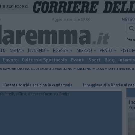
alla audience di
o
Aggiornato alle 19:00
METEO
Vene
ETO
SIENA
LIVORNO
FIRENZE
AREZZO
PRATO
PISTOI
Lavoro
Cultura e Spettacolo
Eventi
Sport
Blog
Intervi
A
GAVORRANO
ISOLA DEL GIGLIO
MAGLIANO
MANCIANO
MASSA MARITTIMA
MONT
te torrida anticipa la vendemmia
Inneggiava alla Jihad e al nazismo, a
In
fu