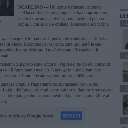
SCARLINO —
Un uomo è rimasto ustionato
nell'incendio del suo garage che ha compromesso
Ult
anche i due adiacenti e l'appartamento al piano di
o
A
sopra, il cui solaio è crollato: è successo a Scarlino
ano, di spegnere le fiamme. Il personale sanitario di 118 lo ha
a di Massa Marittima per le prima cure, poi però le sue
ravità - hanno richiesto il trasferimento all'ospedale di
onati.
A
ertamenti. Sul posto sono accorsi i vigili del fuoco del comando
a con il funzionario tecnico. Il garage in cui è divampato
così come l'auto e le attrezzature presenti all'interno.
garages attigui e l'appartamento sovrastante per via del
A
. I vigili del fuoco, oltre ad avere estinto le fiamme e smassato i
i sia i tre garage che l'appartamento al piano di sopra. Oltre ai
ieri.
C