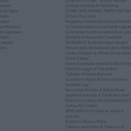
lonica
VI PRESENTO I MIEI... di Dino Fiumalbi
orrano
Le stelle di Astrea di Edit Permay
a del Giglio
STORIE VISPE MA NON TROPPO DISTR
liano
di Dario Dal Canto
ciano
Progettare il benessere di Erica Fiumalbi
sa Marittima
La Toscana della birra di Davide Cappan
te Argentario
Cose strane e posti assurdi di Blue Lam
etello
Storielba di Alessandro Canestrelli
castrada
NEURONEWS di Alberto Arturo Vergani
lino
Pensieri della domenica di Libero Ventur
Fauda e balagan di Alfredo De Girolam
Enrico Catassi
Storie di ordinaria umanità di Nicolò Ste
Parole in viaggio di Tito Barbini
Turbative di Franco Bonciani
Lo scrittore sfigato di Enrico Guerrini e
Gordiano Lupi
Raccontare di Gusto di Rubina Rovini
Legalità e non solo di Salvatore Calleri
Shalom La Cultura della Solidarietà di 
Andrea Pio Cristiani
VERSI-AMO di Chi mette al centro la
persona
Eureka! di Nausica Manzi
Tabasco senza filtro di Tabasco n.6