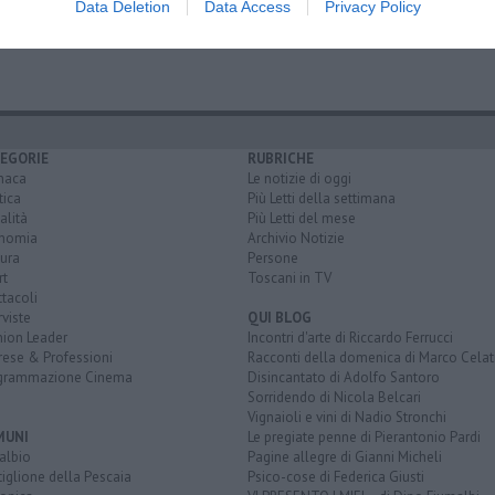
Data Deletion
Data Access
Privacy Policy
ittima
ospedale cisanello
grosseto
follonica
EGORIE
RUBRICHE
naca
Le notizie di oggi
tica
Più Letti della settimana
alità
Più Letti del mese
nomia
Archivio Notizie
ura
Persone
rt
Toscani in TV
tacoli
rviste
QUI BLOG
nion Leader
Incontri d'arte di Riccardo Ferrucci
rese & Professioni
Racconti della domenica di Marco Celat
grammazione Cinema
Disincantato di Adolfo Santoro
Sorridendo di Nicola Belcari
Vignaioli e vini di Nadio Stronchi
MUNI
Le pregiate penne di Pierantonio Pardi
albio
Pagine allegre di Gianni Micheli
iglione della Pescaia
Psico-cose di Federica Giusti