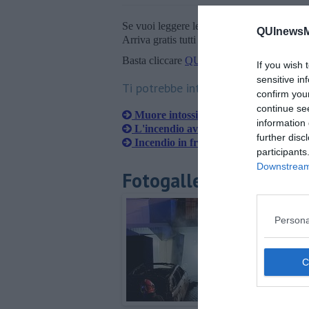
Se vuoi leggere le notizie principali della T
QUInewsM
Arriva gratis tutti i giorni alle 20:00 dirett
Basta cliccare
QUI
If you wish 
sensitive in
Ti potrebbe interessare anche:
confirm you
continue se
Muore intossicato nel rogo del condo
information 
L'incendio avvolge la villetta, casa ina
further disc
Incendio in frantoio, 5 bloccati dal d
participants
Downstream 
Fotogallery
Persona