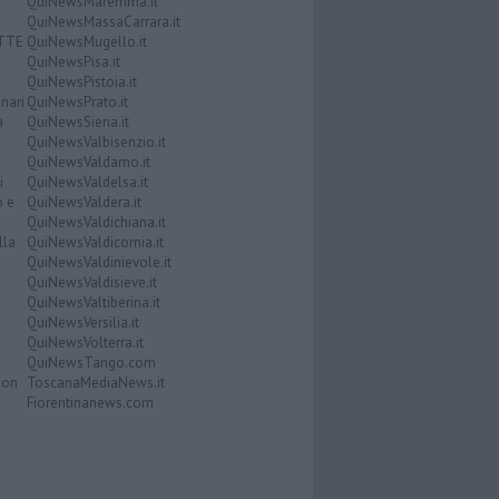
QuiNewsMaremma.it
QuiNewsMassaCarrara.it
ATTE
QuiNewsMugello.it
QuiNewsPisa.it
QuiNewsPistoia.it
nari
QuiNewsPrato.it
a
QuiNewsSiena.it
QuiNewsValbisenzio.it
QuiNewsValdarno.it
i
QuiNewsValdelsa.it
o e
QuiNewsValdera.it
QuiNewsValdichiana.it
lla
QuiNewsValdicornia.it
QuiNewsValdinievole.it
QuiNewsValdisieve.it
QuiNewsValtiberina.it
QuiNewsVersilia.it
QuiNewsVolterra.it
QuiNewsTango.com
Don
ToscanaMediaNews.it
Fiorentinanews.com