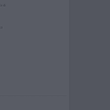
le di
zzi