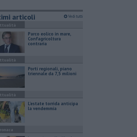
imi articoli
Vedi tutti
ttualità
Parco eolico in mare,
Confagricoltura
contraria
ttualità
Porti regionali, piano
triennale da 7,5 milioni
ttualità
L'estate torrida anticipa
la vendemmia
ronaca