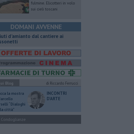
fulmine. Elicotteri in volo
sui cieli toscani
DOMANI AVVENNE
fiuti d'amianto dal cantiere ai
ssonetti
ui Blog
di Riccardo Ferrucci
INCONTRI
ucca la mostra
D'ARTE
Marcello
selli “Dialoghi
la città"
Condoglianze