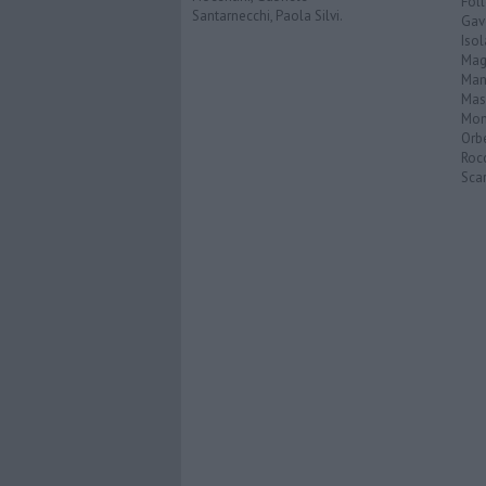
Fol
Santarnecchi, Paola Silvi.
Gav
Isol
Mag
Man
Mas
Mon
Orb
Roc
Scar