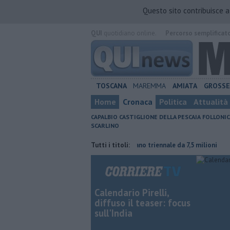
Questo sito contribuisce 
QUI
quotidiano online.
Percorso semplificat
TOSCANA
MAREMMA
AMIATA
GROSS
Home
Cronaca
Politica
Attualità
CAPALBIO
CASTIGLIONE DELLA PESCAIA
FOLLONIC
SCARLINO
ura contraria
Porti regionali, piano triennale da 7,5 milioni
Tutti i titoli:
L'esta
Calendario Pirelli,
diffuso il teaser: focus
sull'India