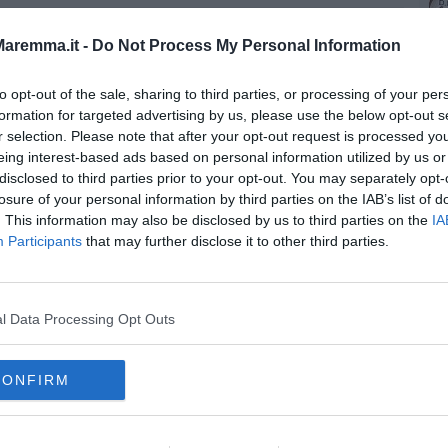
oscana iscriviti alla
Newsletter QUInews - ToscanaMedia.
aremma.it -
Do Not Process My Personal Information
amente nella tua casella di posta.
to opt-out of the sale, sharing to third parties, or processing of your per
formation for targeted advertising by us, please use the below opt-out s
r selection. Please note that after your opt-out request is processed y
eing interest-based ads based on personal information utilized by us or
minio
disclosed to third parties prior to your opt-out. You may separately opt-
gibile
losure of your personal information by third parties on the IAB’s list of
enso fumo
. This information may also be disclosed by us to third parties on the
IA
Participants
that may further disclose it to other third parties.
l Data Processing Opt Outs
CONFIRM