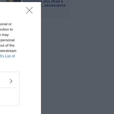
Inneggiava alla Jihad e
al nazismo, adolescente
arrestato
sonal or
ection to
ou may
 personal
out of the
 downstream
B’s List of