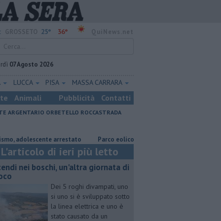
25°
36°
:
GROSSETO
QuiNews.net
rdì
07 Agosto 2026
A
LUCCA
PISA
MASSA CARRARA
ste
Animali
Pubblicità
Contatti
E ARGENTARIO
ORBETELLO
ROCCASTRADA
dolescente arrestato
Parco eolico in mare, Confagricoltura contraria
L'articolo di ieri più letto
cendi nei boschi, un'altra giornata di
oco
Dei 5 roghi divampati, uno
si uno si è sviluppato sotto
la linea elettrica e uno è
stato causato da un