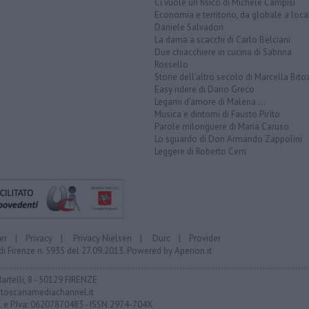
Ci vuole un fisico di Michele Campisi
Economia e territorio, da globale a loca
Daniele Salvadori
La dama a scacchi di Carlo Belciani
Due chiacchiere in cucina di Sabrina
Rossello
Storie dell'altro secolo di Marcella Bito
Easy ridere di Dario Greco
Legami d'amore di Malena ...
Musica e dintorni di Fausto Pirìto
Parole milonguere di Maria Caruso
Lo sguardo di Don Armando Zappolini
Leggere di Roberto Cerri
er
|
Privacy
|
Privacy Nielsen
|
Durc
|
Provider
di Firenze n. 5935 del 27.09.2013. Powered by
Aperion.it
Martelli, 8 - 50129 FIRENZE
toscanamediachannel.it
F. e P.Iva: 06207870483 - ISSN 2974-704X