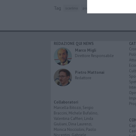
Tag
scarlino
pisa
scarlino scalo
massa mar
REDAZIONE QUI NEWS
CAT
Cro
Marco Migli
Poli
Direttore Responsabile
Attu
Eco
Cult
Pietro Mattonai
Spo
Redattore
Spet
Inte
Opi
Imp
Collaboratori
Pro
Marcella Bitozzi, Sergio
Braccini, Michele Bufalino,
Valentina Caffieri, Linda
CO
Giuliani, Dina Laurenzi,
Cap
Monica Nocciolini, Paolo
Cast
Nocentini, Gabriele