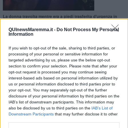
La donna travolta mentre era a piedi trasferita d'urgenza in
ospedale con Pegaso. Sul posto oltre al 118 sono intervenuti i
carabinieri
QUInewsMaremma.it -
Do Not Process My Personal
Information
If you wish to opt-out of the sale, sharing to third parties, or
processing of your personal or sensitive information for
targeted advertising by us, please use the below opt-out
SCARLINO —
Ha riportato
ferite gravissime
una donna di 45 anni
section to confirm your selection. Please note that after your
investita
da un veicolo che è poi fuggito senza prestare soccorso.
opt-out request is processed you may continue seeing
E' successo intorno alle 22 di ieri sera in via delle Collacchie nel
interest-based ads based on personal information utilized by
comune di Scarlino nel Grossetano.
us or personal information disclosed to third parties prior to
Sul posto è intervenuto il
118
e la donna è stata trasferita prima
your opt-out. You may separately opt-out of the further
all'ospedale di Grosseto poi con Pegaso alle Scotte di Siena in
disclosure of your personal information by third parties on the
codice rosso.
IAB’s list of downstream participants. This information may
also be disclosed by us to third parties on the
IAB’s List of
Downstream Participants
that may further disclose it to other
third parties.
Sul posto anche i carabinieri che ora sono
sulle tracce dell'auto