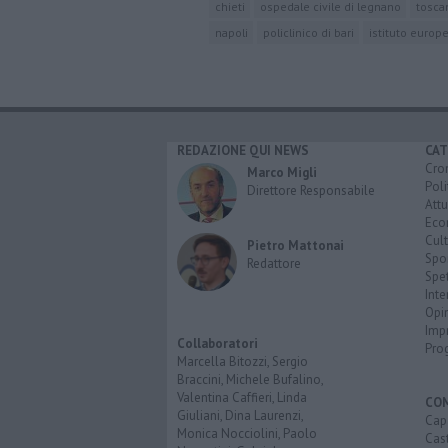
chieti
ospedale civile di legnano
tosca
napoli
policlinico di bari
istituto europ
REDAZIONE QUI NEWS
CAT
Cro
Marco Migli
Poli
Direttore Responsabile
Attu
Eco
Cult
Pietro Mattonai
Spo
Redattore
Spet
Inte
Opi
Imp
Collaboratori
Pro
Marcella Bitozzi, Sergio
Braccini, Michele Bufalino,
Valentina Caffieri, Linda
CO
Giuliani, Dina Laurenzi,
Cap
Monica Nocciolini, Paolo
Cast