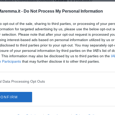
l Policlinico Universitario Agostino
Gemelli
e il Policlinico
ma
, l'Aoor
San Giovanni di Dio e Ruggi D’Aragona a
di Cotignola
Ospedale di Treviso
, l'
Umberto I - GM Lancisi
aremma.it -
Do Not Process My Personal Information
hieti
, il
Mater Domini di Catanzaro
, l'
ospedale Civile di
to opt-out of the sale, sharing to third parties, or processing of your per
formation for targeted advertising by us, please use the below opt-out s
r selection. Please note that after your opt-out request is processed y
eing interest-based ads based on personal information utilized by us or
no dei suoi ospedali fra i primi 28 d'Italia nel 2022. Si tratta
varchi
.
disclosed to third parties prior to your opt-out. You may separately opt-
losure of your personal information by third parties on the IAB’s list of
la chirurgia oncologica
. This information may also be disclosed by us to third parties on the
IA
Participants
that may further disclose it to other third parties.
Scotte a Siena
: tutte e tre le aziende ospedaliero universitarie
valutazioni sulla chirurgia oncologica.
catori: proporzione di nuovi interventi di resezione entro 120
l Data Processing Opt Outs
ativo per
tumore maligno della mammella
(e almeno 135
l'intervento chirurgico per
tumore al polmone
(e almeno 85
 l'intervento chirurgico per
tumore al colon
(e almeno 45
CONFIRM
 tre gli indicatori, e 28 strutture sono state valutate con un livello
 Fra gli altri ospedali italiani nella rosa dei magnifici 28