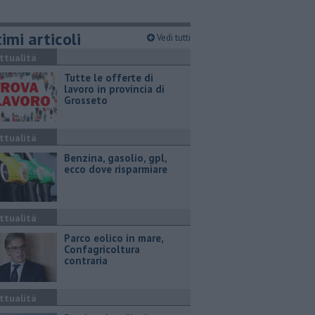
imi articoli
Vedi tutti
ttualità
​Tutte le offerte di
lavoro in provincia di
Grosseto
ttualità
​Benzina, gasolio, gpl,
ecco dove risparmiare
ttualità
Parco eolico in mare,
Confagricoltura
contraria
ttualità