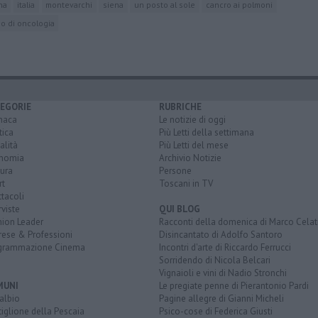
na
italia
montevarchi
siena
un posto al sole
cancro ai polmoni
eo di oncologia
EGORIE
RUBRICHE
naca
Le notizie di oggi
tica
Più Letti della settimana
alità
Più Letti del mese
nomia
Archivio Notizie
ura
Persone
rt
Toscani in TV
tacoli
rviste
QUI BLOG
nion Leader
Racconti della domenica di Marco Celat
rese & Professioni
Disincantato di Adolfo Santoro
grammazione Cinema
Incontri d'arte di Riccardo Ferrucci
Sorridendo di Nicola Belcari
Vignaioli e vini di Nadio Stronchi
MUNI
Le pregiate penne di Pierantonio Pardi
albio
Pagine allegre di Gianni Micheli
iglione della Pescaia
Psico-cose di Federica Giusti