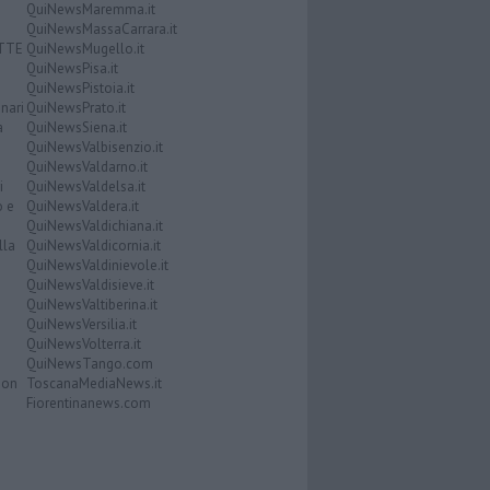
QuiNewsMaremma.it
QuiNewsMassaCarrara.it
ATTE
QuiNewsMugello.it
QuiNewsPisa.it
QuiNewsPistoia.it
nari
QuiNewsPrato.it
a
QuiNewsSiena.it
QuiNewsValbisenzio.it
QuiNewsValdarno.it
i
QuiNewsValdelsa.it
o e
QuiNewsValdera.it
QuiNewsValdichiana.it
lla
QuiNewsValdicornia.it
QuiNewsValdinievole.it
QuiNewsValdisieve.it
QuiNewsValtiberina.it
QuiNewsVersilia.it
QuiNewsVolterra.it
QuiNewsTango.com
Don
ToscanaMediaNews.it
Fiorentinanews.com