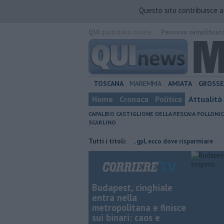
Questo sito contribuisce 
QUI
quotidiano online.
Percorso semplificat
TOSCANA
MAREMMA
AMIATA
GROSS
Home
Cronaca
Politica
Attualità
CAPALBIO
CASTIGLIONE DELLA PESCAIA
FOLLONIC
SCARLINO
ia di Grosseto
​Benzina, gasolio, gpl, ecco dove risparmiare
Tutti i titoli:
Parco eo
Budapest, cinghiale
entra nella
metropolitana e finisce
sui binari: caos e