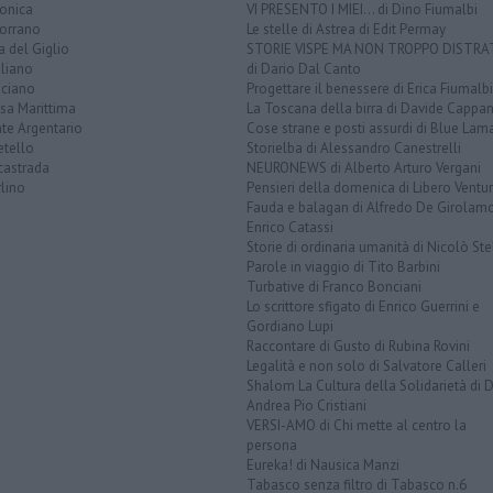
lonica
VI PRESENTO I MIEI... di Dino Fiumalbi
orrano
Le stelle di Astrea di Edit Permay
a del Giglio
STORIE VISPE MA NON TROPPO DISTR
liano
di Dario Dal Canto
ciano
Progettare il benessere di Erica Fiumalbi
sa Marittima
La Toscana della birra di Davide Cappan
te Argentario
Cose strane e posti assurdi di Blue Lam
etello
Storielba di Alessandro Canestrelli
castrada
NEURONEWS di Alberto Arturo Vergani
lino
Pensieri della domenica di Libero Ventur
Fauda e balagan di Alfredo De Girolam
Enrico Catassi
Storie di ordinaria umanità di Nicolò Ste
Parole in viaggio di Tito Barbini
Turbative di Franco Bonciani
Lo scrittore sfigato di Enrico Guerrini e
Gordiano Lupi
Raccontare di Gusto di Rubina Rovini
Legalità e non solo di Salvatore Calleri
Shalom La Cultura della Solidarietà di 
Andrea Pio Cristiani
VERSI-AMO di Chi mette al centro la
persona
Eureka! di Nausica Manzi
Tabasco senza filtro di Tabasco n.6