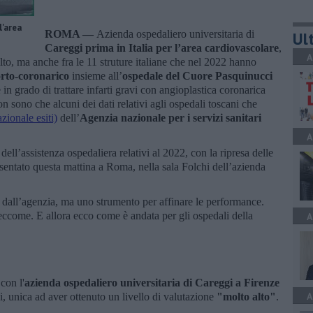
l'area
ROMA —
Azienda ospedaliero universitaria di
Ult
Careggi prima in Italia per l’area cardiovascolare
,
A
lto, ma anche fra le 11 struture italiane che nel 2022 hanno
rto-coronarico
insieme all’
ospedale del Cuore Pasquinucci
re in grado di trattare infarti gravi con angioplastica coronarica
n sono che alcuni dei dati relativi agli ospedali toscani che
zionale esiti)
dell’
Agenzia nazionale per i servizi sanitari
A
 dell’assistenza ospedaliera relativi al 2022, con la ripresa delle
esentato questa mattina a Roma, nella sala Folchi dell’azienda
e dall’agenzia, ma uno strumento per affinare le performance.
 eccome. E allora ecco come è andata per gli ospedali della
A
con l'
azienda ospedaliero universitaria di Careggi a Firenze
A
ni, unica ad aver ottenuto un livello di valutazione
"molto alto"
.