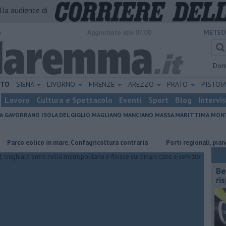
alla audience di
o
Aggiornato alle 07:00
METEO
Dom
ETO
SIENA
LIVORNO
FIRENZE
AREZZO
PRATO
PISTOI
Lavoro
Cultura e Spettacolo
Eventi
Sport
Blog
Intervi
A
GAVORRANO
ISOLA DEL GIGLIO
MAGLIANO
MANCIANO
MASSA MARITTIMA
MONT
lico in mare, Confagricoltura contraria
Porti regionali, piano triennale
​B
ri