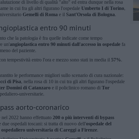
lutazione di livello di qualità "alto" ed entra dunque nella rosa
same in cui fra gli altri figurano l'ospedale
Umberto I di Torino
,
Universitario
Gemelli di Roma
e il
Sant'Orsola di Bologna
.
 angioplastica entro 90 minuti
anto che la patologia è fra quelle indicate come tempo
re un'
angioplastica entro 90 minuti dall'accesso in ospedale
fa
 meno del paziente.
 con tempestività entro l'ora e mezzo sono stati in media il
57%
.
rantito le performance migliori sullo scenario di cura nazionale:
ci di Pisa
, nella rosa di 10 in cui tra gli altri figurano l'ospedale
er Domini di Catanzaro
e il policlinico romano di
Tor
pedaliero-universitarie.
ypass aorto-coronarico
e nel 2022 hanno effettuato
200 o più interventi di bypass
 due ospedali toscani: si tratta di nuovo dell'
ospedale del
 ospedaliero universitaria di Careggi a Firenze
.