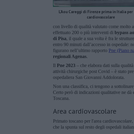
L'Aou Careggi di Firenze prima in Italia per 
cardiovascolare
con livello di qualità valutato come molto a
effettuato 200 o più interventi di
bypass ao
di Pisa
, il quale a sua volta è fra le struttu
entro 90 minuti dall’accesso in ospedale: no
figurano nell’ultimo rapporto
Pne (Piano na
regionali Agenas
.
Il
Pne 2023
– che elabora dati sulla qualità
attività chirurgiche post Covid – è stato pr
ospedaliera San Giovanni Addolorata.
Non una classifica, ci tengono a sottolinar
Certo però di indicazioni qualitative ne dà
Toscana.
Area cardiovascolare
Primato toscano per l'area cardiovascolare, 
che la spunta sul resto degli ospedali italia