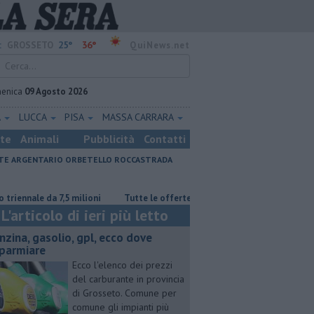
25°
36°
:
GROSSETO
QuiNews.net
enica
09 Agosto 2026
A
LUCCA
PISA
MASSA CARRARA
ste
Animali
Pubblicità
Contatti
E ARGENTARIO
ORBETELLO
ROCCASTRADA
 da 7,5 milioni
​Tutte le offerte di lavoro in provincia di Grosseto
L'articolo di ieri più letto
enzina, gasolio, gpl, ecco dove
sparmiare
Ecco l'elenco dei prezzi
del carburante in provincia
di Grosseto. Comune per
comune gli impianti più