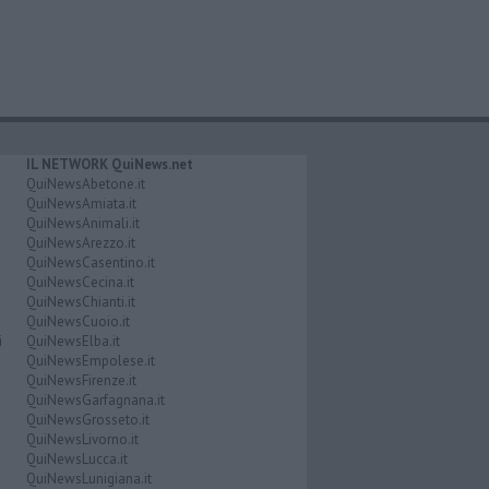
IL NETWORK QuiNews.net
QuiNewsAbetone.it
QuiNewsAmiata.it
QuiNewsAnimali.it
QuiNewsArezzo.it
QuiNewsCasentino.it
QuiNewsCecina.it
QuiNewsChianti.it
QuiNewsCuoio.it
i
QuiNewsElba.it
QuiNewsEmpolese.it
QuiNewsFirenze.it
QuiNewsGarfagnana.it
QuiNewsGrosseto.it
QuiNewsLivorno.it
QuiNewsLucca.it
QuiNewsLunigiana.it