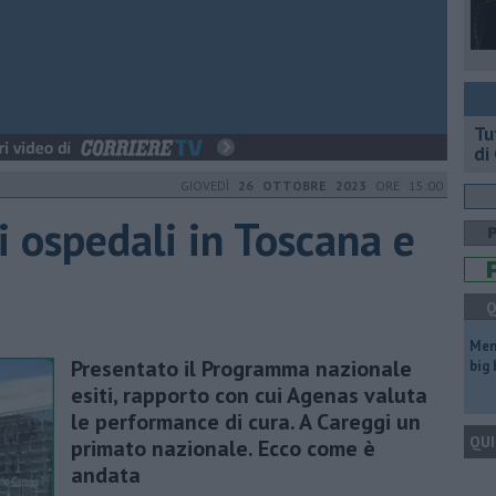
​T
di
GIOVEDÌ
26 OTTOBRE 2023
ORE 15:00
ri ospedali in Toscana e
Q
Mem
Presentato il Programma nazionale
big
esiti, rapporto con cui Agenas valuta
le performance di cura. A Careggi un
QUI
primato nazionale. Ecco come è
andata