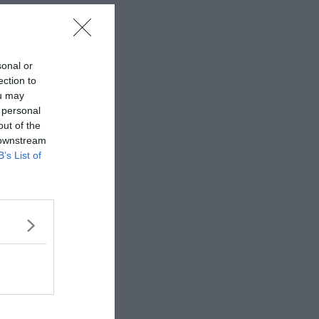
sonal or
ection to
ou may
 personal
out of the
 downstream
B’s List of