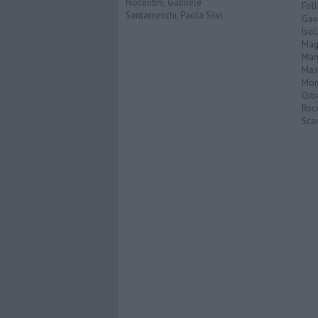
Nocentini, Gabriele
Fol
Santarnecchi, Paola Silvi.
Gav
Isol
Mag
Man
Mas
Mon
Orb
Roc
Scar