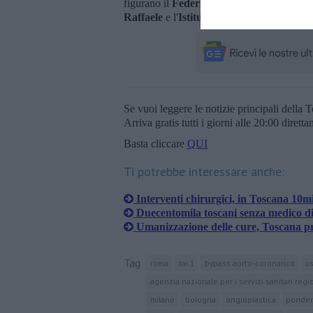
figurano il
Federico II di Napoli
,
l'Umber
Raffaele
e l'
Istituto europeo di Oncologi
Se vuoi leggere le notizie principali della T
Arriva gratis tutti i giorni alle 20:00 dirett
Basta cliccare
QUI
Ti potrebbe interessare anche:
Interventi chirurgici, in Toscana 10mi
Duecentomila toscani senza medico di
Umanizzazione delle cure, Toscana 
Tag
roma
rai 1
bypass aorto-coronarico
os
agenzia nazionale per i servizi sanitari regi
milano
bologna
angioplastica
ponde