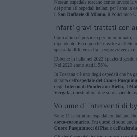
Nessun ospedale toscano centra invece la va
dei primi 18 ospedali italiani per l'area in e
il
San Raffaele di Milano
, il Policlinico 
Infarti gravi trattati con
Ogni attimo è prezioso per un infartuato, t
dipendente. Ecco perché riuscire a effettua
spesso la differenza fra la sopravvivenza o
Ebbene: in italia nel 2022 i pazienti gestiti
Nel 2020 erano stati il 56%.
In Toscana c'è uno degli ospedali che ha ga
si tratta dell'
ospedale del Cuore Pasquinuc
degli
Infermi di Ponderano-Biella
, il
Mat
Vergata
, questi ultimi due sono aziende os
Volume di interventi di b
Sono 11 le strutture ospedaliere italiane ch
aorto-coronarico
. Fra questi ci sono anche
Cuore Pasquinucci di Pisa
e dell'
azienda