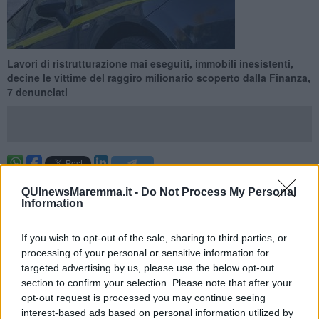
Lavori di ristrutturazione mai eseguiti, immobili inesistenti,
decine le vittime del raggiro milionario scoperto dalla Finanza,
7 denunciati
PROVINCIA DI GROSSETO —
Lavori di ristrutturazione mai
QUInewsMaremma.it -
Do Not Process My Personal
eseguiti, immobili inesistenti, decine le persone vittime della truffa
Information
ed all’oscuro del raggiro milionario: una società edile del
Grossetano è finita nel mirino delle Fiamme Gialle che,
If you wish to opt-out of the sale, sharing to third parties, or
nell'operazione denominata
Follow the Credits
, hanno scoperto una
maxi truffa sui bonus edilizi arrivando a sequestrare oltre 5,7 milioni
processing of your personal or sensitive information for
di euro in crediti fiscali fasulli denunciando 7 persone.
targeted advertising by us, please use the below opt-out
section to confirm your selection. Please note that after your
E' iniziato tutto con una verifica effettuata dalla guardia di finanza
opt-out request is processed you may continue seeing
grossetana nell'Ottobre 2023 presso una società che nel proprio
interest-based ads based on personal information utilized by
cassetto fiscale vantava oltre 5,7 milioni di euro in crediti relativi a