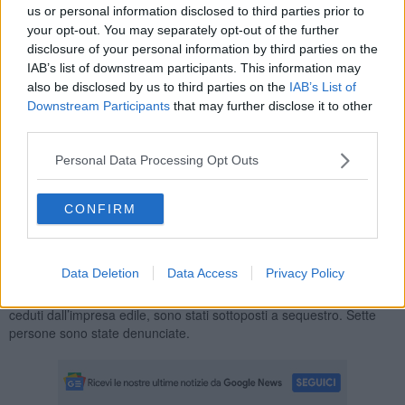
us or personal information disclosed to third parties prior to
Bonus facciate ed Eco-Bonus. Fin dall'inizio dell'attività ispettiva
your opt-out. You may separately opt-out of the further
erano emersi specifici elementi di rischio.
disclosure of your personal information by third parties on the
IAB’s list of downstream participants. This information may
also be disclosed by us to third parties on the
IAB’s List of
Downstream Participants
that may further disclose it to other
I successivi approfondimenti - finalizzati a ricostruire l’intera filiera di
third parties.
generazione dei crediti entro una serie di cessioni tra numerosi
soggetti fra Calabria, Campania, Basilicata, Veneto, Lombardia ed
Personal Data Processing Opt Outs
Emilia Romagna - hanno portato alla luce l'articolato meccanismo
fraudolento.
CONFIRM
Nello specifico, sono stati individuati crediti generati da società
inesistenti, da privati vittime di truffa e completamente all’oscuro
dell’esecuzione di presunti lavori presso i propri immobili o,
addirittura, da soggetti risultati non possedere alcuna proprietà.
Data Deletion
Data Access
Privacy Policy
Gli oltre 5,7 milioni di euro in crediti, non ancora monetizzati o
ceduti dall’impresa edile, sono stati sottoposti a sequestro. Sette
persone sono state denunciate.