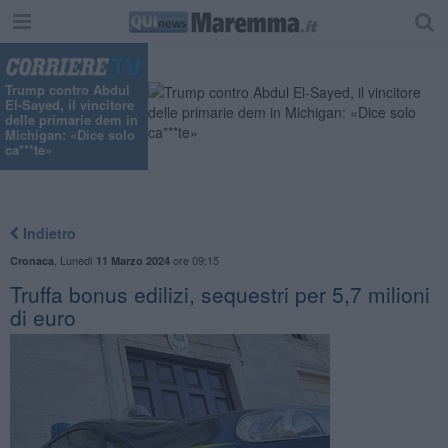
"
Trump contro Abdul
El-Sayed, il vincitore
delle primarie dem in
Michigan: «Dice solo
ca***te»
Indietro
,
Lunedì
ore 09:15
Cronaca
11 Marzo 2024
Truffa bonus edilizi, sequestri per 5,7 milioni
di euro