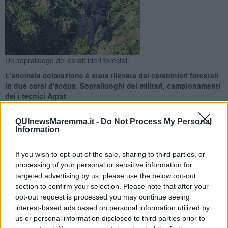
Un sopralluogo dei carabinieri forestali
L'anomala colorazione è stata rilevata dai carabinieri forestali
in due corsi d'acqua. Sopralluoghi dei militari, campionamenti
dei i tecnici Arpat
QUInewsMaremma.it -
Do Not Process My Personal
Information
If you wish to opt-out of the sale, sharing to third parties, or
PROVINCIA DI GROSSETO —
D'improvviso l'acqua di due fiumi si
processing of your personal or sensitive information for
è tinta di nero: a risolvere il mistero dell'anomala colorazione dei
targeted advertising by us, please use the below opt-out
corsi d'acqua in provincia di Grosseto ci hanno pensato i carabinieri
section to confirm your selection. Please note that after your
forestali nello specifico il nucleo forestale di Manciano e il Nucleo
opt-out request is processed you may continue seeing
investigativo di polizia ambientale agroalimentare e forestale
interest-based ads based on personal information utilized by
(Nipaaf) di Grosseto che hanno attivato anche i tecnici Arpat per i
us or personal information disclosed to third parties prior to
campionamenti.