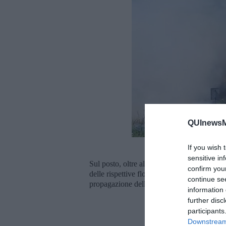
QUInewsM
If you wish 
sensitive in
Sul posto, oltre alle squadre di terra dei vi
confirm you
delle rispettive flotte.
Le abitazioni sono s
continue se
propagazione delle fiamme.
information 
further disc
participants
Downstream 