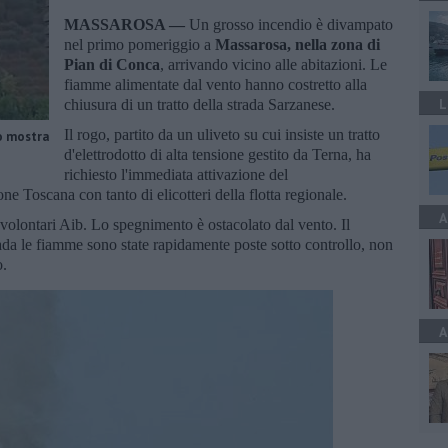
MASSAROSA —
Un grosso incendio è divampato
nel primo pomeriggio a
Massarosa, nella zona di
Pian di Conca
, arrivando vicino alle abitazioni. Le
fiamme alimentate dal vento hanno costretto alla
L
chiusura di un tratto della strada Sarzanese.
Il rogo, partito da un uliveto su cui insiste un tratto
no mostra
d'elettrodotto di alta tensione gestito da Terna, ha
richiesto l'immediata attivazione del
e Toscana con tanto di elicotteri della flotta regionale.
A
i volontari Aib. Lo spegnimento è ostacolato dal vento. Il
ada le fiamme sono state rapidamente poste sotto controllo, non
o.
A