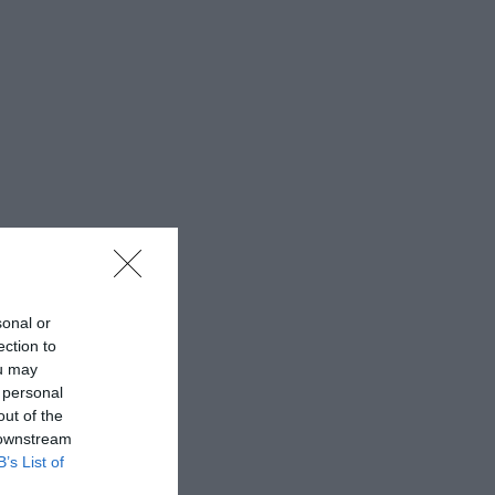
sonal or
ection to
ou may
 personal
out of the
 downstream
B’s List of