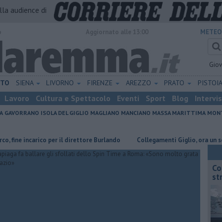
alla audience di
o
Aggiornato alle 13:00
METEO
Gio
ETO
SIENA
LIVORNO
FIRENZE
AREZZO
PRATO
PISTOI
Lavoro
Cultura e Spettacolo
Eventi
Sport
Blog
Intervi
A
GAVORRANO
ISOLA DEL GIGLIO
MAGLIANO
MANCIANO
MASSA MARITTIMA
MONT
rico per il direttore Burlando
Collegamenti Giglio, ora un servizio strao
Co
st