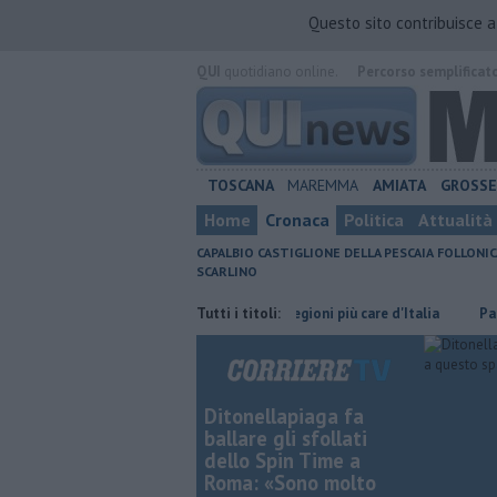
Questo sito contribuisce 
QUI
quotidiano online.
Percorso semplificat
TOSCANA
MAREMMA
AMIATA
GROSS
Home
Cronaca
Politica
Attualità
CAPALBIO
CASTIGLIONE DELLA PESCAIA
FOLLONIC
SCARLINO
iari
Affitti, Toscana tra le regioni più care d'Italia
Tutti i titoli:
Parco, fine inca
Ditonellapiaga fa
ballare gli sfollati
dello Spin Time a
Roma: «Sono molto