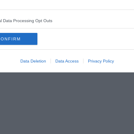
l Data Processing Opt Outs
CONFIRM
Data Deletion
Data Access
Privacy Policy