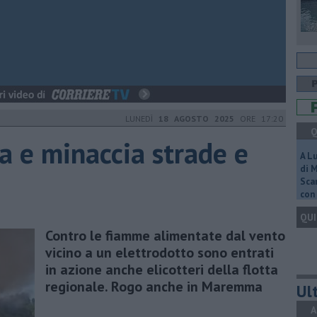
LUNEDÌ
18 AGOSTO 2025
ORE 17:20
Q
ia e minaccia strade e
A L
di 
Scar
con 
QUI
Contro le fiamme alimentate dal vento
vicino a un elettrodotto sono entrati
in azione anche elicotteri della flotta
regionale. Rogo anche in Maremma
Ult
A