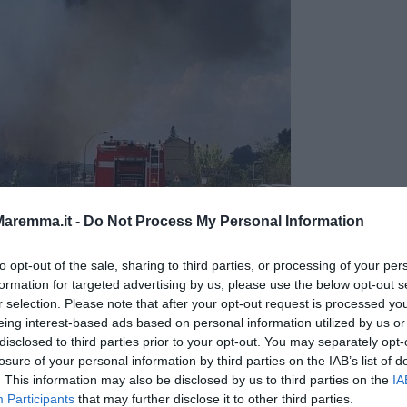
aremma.it -
Do Not Process My Personal Information
to opt-out of the sale, sharing to third parties, or processing of your per
L'incendio a Gavorrano
formation for targeted advertising by us, please use the below opt-out s
gili del fuoco e del sistema regionale Aib, anche due elicotteri
r selection. Please note that after your opt-out request is processed y
tate presidiate
per garantirne la sicurezza e contenere la
eing interest-based ads based on personal information utilized by us or
disclosed to third parties prior to your opt-out. You may separately opt-
losure of your personal information by third parties on the IAB’s list of
. This information may also be disclosed by us to third parties on the
IA
Participants
that may further disclose it to other third parties.