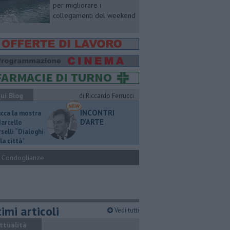
per migliorare i
collegamenti del weekend
ui Blog
di Riccardo Ferrucci
INCONTRI
ucca la mostra
D'ARTE
Marcello
selli “Dialoghi
la città"
Condoglianze
imi articoli
Vedi tutti
ttualità