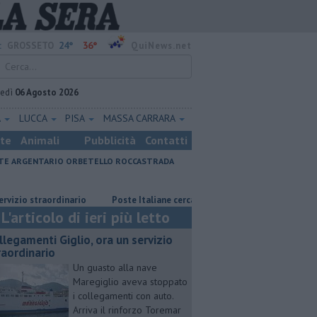
24°
36°
:
GROSSETO
QuiNews.net
vedì
06 Agosto 2026
A
LUCCA
PISA
MASSA CARRARA
ste
Animali
Pubblicità
Contatti
E ARGENTARIO
ORBETELLO
ROCCASTRADA
rdinario
Poste Italiane cerca consulenti finanziari
Affitti, Toscana
L'articolo di ieri più letto
llegamenti Giglio, ora un servizio
raordinario
Un guasto alla nave
Maregiglio aveva stoppato
i collegamenti con auto.
Arriva il rinforzo Toremar