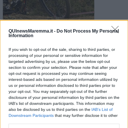
Raggiunto nel circuito dopo l'incidente, il minorenne è stato
QUInewsMaremma.it -
Do Not Process My Personal
Information
trasferito da Pegaso in codice rosso all'ospedale pediatrico
Meyer di Firenze
If you wish to opt-out of the sale, sharing to third parties, or
processing of your personal or sensitive information for
targeted advertising by us, please use the below opt-out
section to confirm your selection. Please note that after your
opt-out request is processed you may continue seeing
MASSA MARITTIMA —
Un ragazzino, un minorenne, è stato
interest-based ads based on personal information utilized by
soccorso in gravi condizioni ieri pomeriggio dopo un incidente
us or personal information disclosed to third parties prior to
avvenuto nel circuito di mountain bike di Massa Marittima, in
your opt-out. You may separately opt-out of the further
località Massa Vecchia.
disclosure of your personal information by third parties on the
IAB’s list of downstream participants. This information may
Il 118 della Asl Toscana sud est è stato attivato alle 16,39 ed ha
inviato sul posto via terra l'ambulanza della Pubblica Assistenza
also be disclosed by us to third parties on the
IAB’s List of
locale, e via aria l'elicottero Pegaso 2.
Downstream Participants
that may further disclose it to other
third parties.