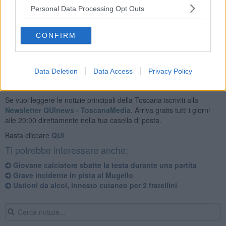
Personal Data Processing Opt Outs
Il velivolo ha imbarcato il giovanissimo per trasferirlo in codice 3
(rosso) all'ospedale pediatrico Meyer di Firenze.
CONFIRM
Data Deletion
Data Access
Privacy Policy
Se vuoi leggere le notizie principali della Toscana iscriviti alla
Newsletter QUInews - ToscanaMedia.
Arriva gratis tutti i giorni
alle 20:00 direttamente nella tua casella di posta.
Basta cliccare
QUI
Ti potrebbe interessare anche:
Giovane calciatore sbatte la testa durante una partita
Grave incidente in pista al Mugello
Ustioni da alcol, ​innesto cutaneo per 2 fratellini