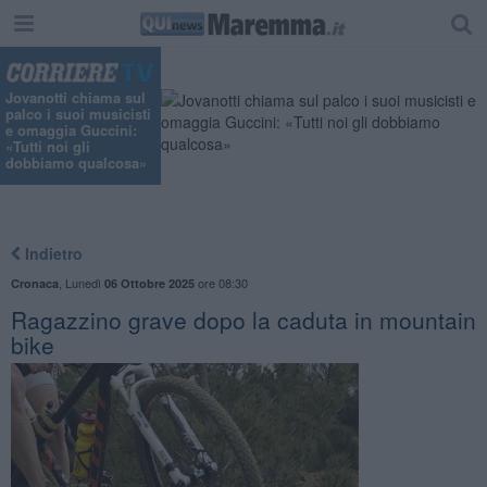
"
Jovanotti chiama sul
palco i suoi musicisti
e omaggia Guccini:
«Tutti noi gli
dobbiamo qualcosa»
Indietro
,
Lunedì
ore 08:30
Cronaca
06 Ottobre 2025
Ragazzino grave dopo la caduta in mountain
bike