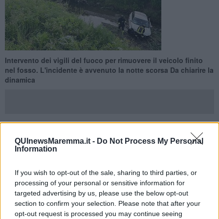
Intervento dei vigili del fuoco per rimuovere il veicolo finito
nel fosso. L'incidente è avvenuto la notte scorsa Da chiarire la
dinamica
QUInewsMaremma.it -
Do Not Process My Personal
MASSA MARITTIMA —
Intervento dei vigili del fuoco, questa
Information
mattina in località Marsiliana a Massa Marittima, per rimuovere
un'auto finita in un fosso canale.
If you wish to opt-out of the sale, sharing to third parties, or
L'incidente è avvenuto la notte scorsa. La dinamica è in corso di
processing of your personal or sensitive information for
ricostruzione da parte dei carabinieri.
targeted advertising by us, please use the below opt-out
section to confirm your selection. Please note that after your
opt-out request is processed you may continue seeing