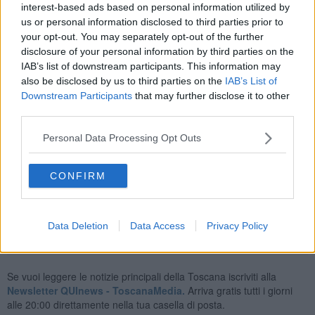
interest-based ads based on personal information utilized by
I vigili del fuoco distaccamento di Follonica, giunta sul luogo
us or personal information disclosed to third parties prior to
dell’incidente, ha effettuato le opportune verifiche, accertandosi che
your opt-out. You may separately opt-out of the further
non vi fossero persone all’interno del veicolo. Successivamente è
disclosure of your personal information by third parties on the
stato richiesto l’intervento dell’autogru dalla sede centrale di
IAB’s list of downstream participants. This information may
Grosseto, al fine di procedere alla rimozione del mezzo dal letto del
also be disclosed by us to third parties on the
IAB’s List of
corso d’acqua per la successiva rimozione con carro attrezzi.
Downstream Participants
that may further disclose it to other
L’operazione si è resa necessaria non solo per motivi di sicurezza
third parties.
stradale, ma anche per scongiurare il rischio di sversamenti di
sostanze inquinanti e per garantire il regolare deflusso delle acque
Personal Data Processing Opt Outs
nel canale.
Gli occupanti dell'auto risultano pressoché incolumi:
CONFIRM
avrebbero riportato lievi escoriazioni.
Data Deletion
Data Access
Privacy Policy
Se vuoi leggere le notizie principali della Toscana iscriviti alla
Newsletter QUInews - ToscanaMedia.
Arriva gratis tutti i giorni
alle 20:00 direttamente nella tua casella di posta.