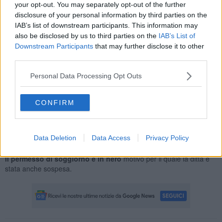
your opt-out. You may separately opt-out of the further
I militari dell’Arma hanno scoperto le irregolarità durante una serie
disclosure of your personal information by third parties on the
di controlli nel territorio provinciale di Grosseto.
IAB’s list of downstream participants. This information may
also be disclosed by us to third parties on the
IAB’s List of
Downstream Participants
that may further disclose it to other
third parties.
In un esercizio dedito alla somministrazione di cibi e bevande e
gestito da un cittadino italiano, è stata riscontrata la presenza di
Personal Data Processing Opt Outs
impianti audiovisivi installati senza autorizzazione, “potenzialmente
impiegabili per
sorvegliare i lavoratori a distanza
”, afferma una
CONFIRM
nota dei carabinieri, “in violazione della dignità e della loro
riservatezza”.
Ancora, in un’azienda vitivinicola sono stati invece identificati due
Data Deletion
Data Access
Privacy Policy
lavoratori stranieri, alle dipendenze di un loro connazionale titolare
di azienda contoterzista agricola, che risultavano
impiegati senza
il permesso di soggiorno e in nero
motivo per il quale la ditta è
stata anche sospesa.