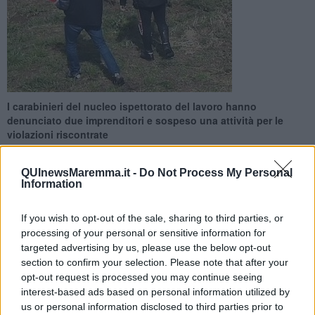
I carabinieri del nucleo ispettorato del lavoro hanno
denunciato due imprenditori e sospeso una attività per le
violazioni riscontrate
QUInewsMaremma.it -
Do Not Process My Personal
Information
If you wish to opt-out of the sale, sharing to third parties, or
PROVINCIA DI GROSSETO —
Impianti audiovisivi abusivi per
processing of your personal or sensitive information for
sorvegliare i dipendenti e lavoratori stranieri privi del permesso di
targeted advertising by us, please use the below opt-out
soggiorno impiegati in nero: per queste violazioni, riscontrate dai
section to confirm your selection. Please note that after your
carabinieri del nucleo ispettorato del lavoro,
due imprenditori
opt-out request is processed you may continue seeing
sono stati denunciati
in stato di libertà e
un'attività è stata
interest-based ads based on personal information utilized by
sospesa
. Sono state comminate sanzioni e ammende per 10mila
us or personal information disclosed to third parties prior to
euro.