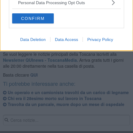
Personal Data Processing Opt Outs
Dopo i primi soccorsi, il muratore è stato trasferito con l'elisoccorso
all'ospedale di Orbetello. In corso le indagini per ricostruire la
dinamica del grave infortunio.
CONFIRM
Data Deletion
Data Access
Privacy Policy
Se vuoi leggere le notizie principali della Toscana iscriviti alla
Newsletter QUInews - ToscanaMedia.
Arriva gratis tutti i giorni
alle 20:00 direttamente nella tua casella di posta.
Basta cliccare
QUI
Ti potrebbe interessare anche:
Un operaio e un camionista travolti da un carico di legname
Chi era il 28esimo morto sul lavoro in Toscana
Travolta da un pancale, muore dopo un mese di ospedale