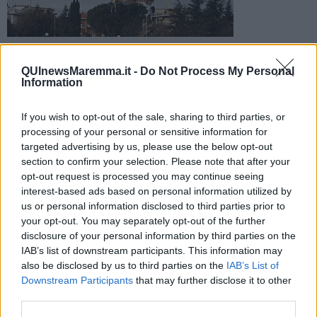
L'uomo ha 47 anni e ha riportato un grave trauma cranico da
schiacciamento. Trasferito all'ospedale di Orbetello in
QUInewsMaremma.it -
Do Not Process My Personal
elicottero
Information
If you wish to opt-out of the sale, sharing to third parties, or
processing of your personal or sensitive information for
targeted advertising by us, please use the below opt-out
section to confirm your selection. Please note that after your
MANCIANO —
Oltre ai operai rimasti feriti in una falegnameria a
opt-out request is processed you may continue seeing
Quarrata, nel pistoiese, ieri si è verificato un altro grave incidente
interest-based ads based on personal information utilized by
sul lavoro in un cantiere edile di Manciano. Per cause ancora da
us or personal information disclosed to third parties prior to
chiarire un muratore albanese di 47 anni, residente a Foligno, ha
your opt-out. You may separately opt-out of the further
riportato un grave trauma da schiacciamento, con perdita di
disclosure of your personal information by third parties on the
sangue dalle orecchie.
IAB’s list of downstream participants. This information may
La notizia è riportata sul quotidiano La Nazione.
also be disclosed by us to third parties on the
IAB’s List of
Downstream Participants
that may further disclose it to other
third parties.