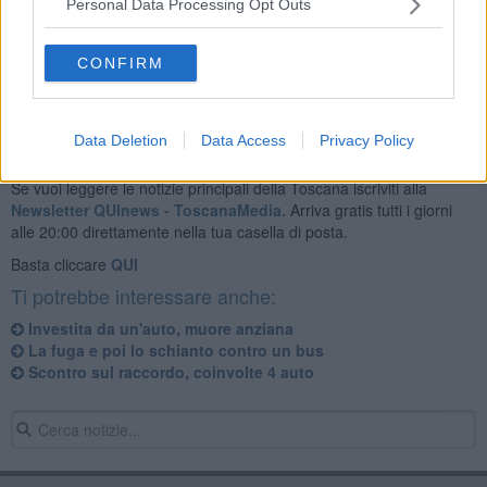
Sul posto sono confluiti vigili del fuoco, forze dell’ordine e 118 con
Personal Data Processing Opt Outs
l'automedica di Grosseto e un'ambulanza della Misericordia di
Follonica. Per l'uomo, però, non c'è stato nulla da fare.
CONFIRM
Data Deletion
Data Access
Privacy Policy
Se vuoi leggere le notizie principali della Toscana iscriviti alla
Newsletter QUInews - ToscanaMedia.
Arriva gratis tutti i giorni
alle 20:00 direttamente nella tua casella di posta.
Basta cliccare
QUI
Ti potrebbe interessare anche:
Investita da un'auto, muore anziana
La fuga e poi lo schianto contro un bus
Scontro sul raccordo, coinvolte 4 auto