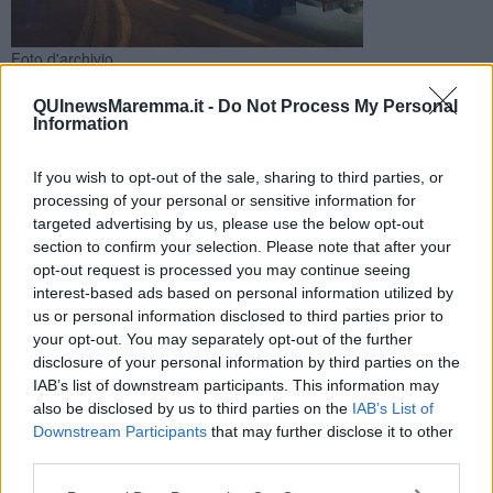
Foto d'archivio
A perdere la vita un uomo di 60 anni. Sul posto sono
QUInewsMaremma.it -
Do Not Process My Personal
intervenuti vigili del fuoco, forze dell’ordine e 118. La
Information
dinamica è in corso di ricostruzione
If you wish to opt-out of the sale, sharing to third parties, or
processing of your personal or sensitive information for
targeted advertising by us, please use the below opt-out
section to confirm your selection. Please note that after your
opt-out request is processed you may continue seeing
GAVORRANO —
Un uomo di 60 anni ha perso la vita in un
interest-based ads based on personal information utilized by
incidente stradale avvenuto sull'Aurelia a Gavorrano, in direzione
us or personal information disclosed to third parties prior to
Grosseto, intorno alle 19,45 di oggi.
your opt-out. You may separately opt-out of the further
Secondo una prima ricostruzione un tir avrebbe urtato un'auto che
disclosure of your personal information by third parties on the
era ferma, forse per un guasto. Il 60enne, che era sceso dal
IAB’s list of downstream participants. This information may
veicolo, sarebbe stato sbalzato nell'impatto.
also be disclosed by us to third parties on the
IAB’s List of
Downstream Participants
that may further disclose it to other
third parties.