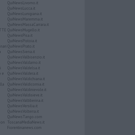
QuiNewsLivorno.it
QuiNewsLucca.it
QuiNewsLunigiana.it
QuiNewsMaremma.it
QuiNewsMassaCarrara.it
ATTE
QuiNewsMugello.it
QuiNewsPisa.it
QuiNewsPistoia.it
nari
QuiNewsPrato.it
a
QuiNewsSiena.it
QuiNewsValbisenzio.it
QuiNewsValdarno.it
i
QuiNewsValdelsa.it
o e
QuiNewsValdera.it
QuiNewsValdichiana.it
lla
QuiNewsValdicornia.it
QuiNewsValdinievole.it
QuiNewsValdisieve.it
QuiNewsValtiberina.it
QuiNewsVersilia.it
QuiNewsVolterra.it
QuiNewsTango.com
Don
ToscanaMediaNews.it
Fiorentinanews.com