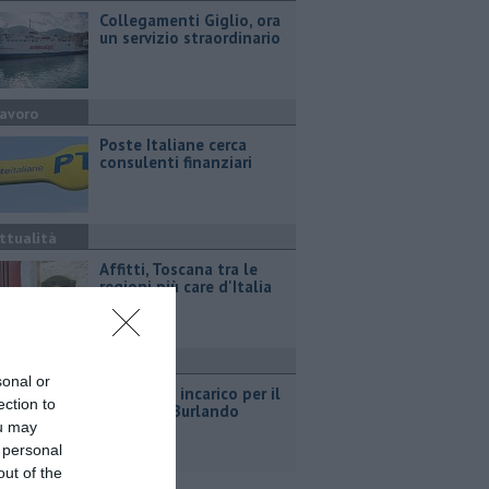
Collegamenti Giglio, ora
un servizio straordinario
avoro
Poste Italiane cerca
consulenti finanziari
ttualità
Affitti, Toscana tra le
regioni più care d'Italia
ttualità
sonal or
Parco, fine incarico per il
ection to
direttore Burlando
ou may
 personal
out of the