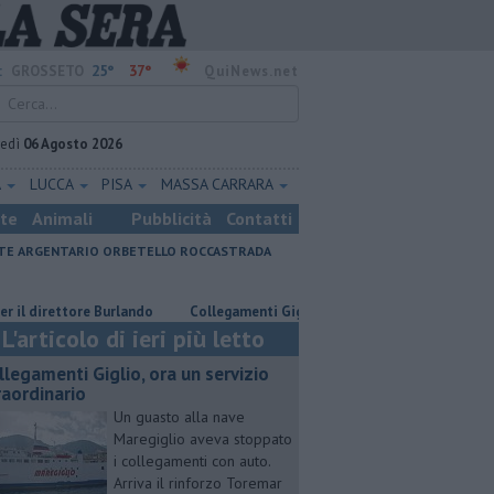
25°
37°
:
GROSSETO
QuiNews.net
vedì
06 Agosto 2026
A
LUCCA
PISA
MASSA CARRARA
ste
Animali
Pubblicità
Contatti
E ARGENTARIO
ORBETELLO
ROCCASTRADA
irettore Burlando
Collegamenti Giglio, ora un servizio straordinario
L'articolo di ieri più letto
llegamenti Giglio, ora un servizio
raordinario
Un guasto alla nave
Maregiglio aveva stoppato
i collegamenti con auto.
Arriva il rinforzo Toremar