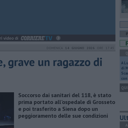
DOMENICA
14 GIUGNO 2026
ORE 17:45
Q
e, grave un ragazzo di
A L
di 
Scar
con 
QUI
Soccorso dai sanitari del 118, è stato
prima portato all'ospedale di Grosseto
e poi trasferito a Siena dopo un
peggioramento delle sue condizioni
Ult
A