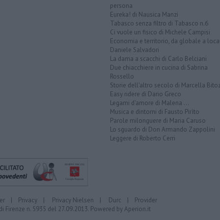
persona
Eureka! di Nausica Manzi
Tabasco senza filtro di Tabasco n.6
Ci vuole un fisico di Michele Campisi
Economia e territorio, da globale a loca
Daniele Salvadori
La dama a scacchi di Carlo Belciani
Due chiacchiere in cucina di Sabrina
Rossello
Storie dell'altro secolo di Marcella Bito
Easy ridere di Dario Greco
Legami d'amore di Malena ...
Musica e dintorni di Fausto Pirìto
Parole milonguere di Maria Caruso
Lo sguardo di Don Armando Zappolini
Leggere di Roberto Cerri
er
|
Privacy
|
Privacy Nielsen
|
Durc
|
Provider
di Firenze n. 5935 del 27.09.2013. Powered by
Aperion.it