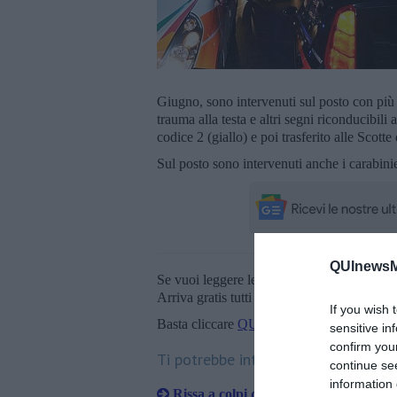
Giugno, sono intervenuti sul posto con più 
trauma alla testa e altri segni riconducibili 
codice 2 (giallo) e poi trasferito alle Scot
Sul posto sono intervenuti anche i carabinie
QUInewsM
Se vuoi leggere le notizie principali della T
Arriva gratis tutti i giorni alle 20:00 dirett
If you wish 
Basta cliccare
QUI
sensitive in
confirm you
Ti potrebbe interessare anche:
continue se
information 
Rissa a colpi di bottiglie e bastoni, 8