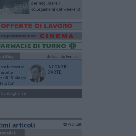
per migliorare i
collegamenti del weekend
ui Blog
di Riccardo Ferrucci
INCONTRI
ucca la mostra
D'ARTE
Marcello
selli “Dialoghi
la città"
Condoglianze
imi articoli
Vedi tutti
ttualità