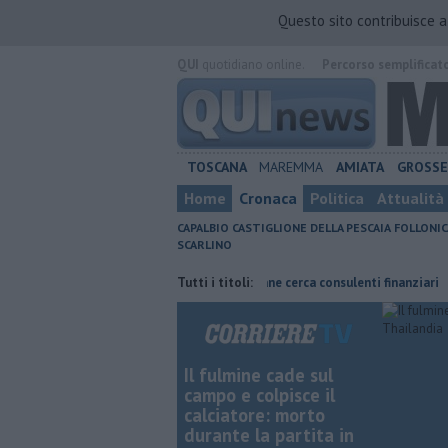
Questo sito contribuisce 
QUI
quotidiano online.
Percorso semplificat
TOSCANA
MAREMMA
AMIATA
GROSS
Home
Cronaca
Politica
Attualità
CAPALBIO
CASTIGLIONE DELLA PESCAIA
FOLLONIC
SCARLINO
rvizio straordinario
Poste Italiane cerca consulenti finanziari
Tutti i titoli:
Aff
Il fulmine cade sul
campo e colpisce il
calciatore: morto
durante la partita in