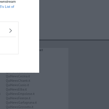
 downstream
B’s List of
IL NETWORK QuiNews.net
QuiNewsAbetone.it
QuiNewsAmiata.it
QuiNewsAnimali.it
QuiNewsArezzo.it
QuiNewsCasentino.it
QuiNewsCecina.it
QuiNewsChianti.it
QuiNewsCuoio.it
QuiNewsElba.it
i
QuiNewsEmpolese.it
QuiNewsFirenze.it
QuiNewsGarfagnana.it
QuiNewsGrosseto.it