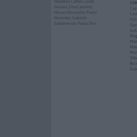
Valentina Caffieri, Linda
CO
Giuliani, Dina Laurenzi,
Cap
Monica Nocciolini, Paolo
Cast
Nocentini, Gabriele
Fol
Santarnecchi, Paola Silvi.
Gav
Isol
Mag
Man
Mas
Mon
Orb
Roc
Scar