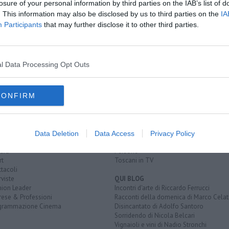
losure of your personal information by third parties on the IAB’s list of
nella notte
. This information may also be disclosed by us to third parties on the
IA
stradale
Participants
that may further disclose it to other third parties.
l Data Processing Opt Outs
CONFIRM
EGORIE
RUBRICHE
naca
Le notizie di oggi
tica
Più Letti della settimana
alità
Più Letti del mese
Data Deletion
Data Access
Privacy Policy
nomia
Archivio Notizie
ura
Persone
rt
Toscani in TV
tacoli
rviste
QUI BLOG
nion Leader
Incontri d'arte di Riccardo Ferrucci
rese & Professioni
Racconti della domenica di Marco Celat
grammazione Cinema
Disincantato di Adolfo Santoro
Sorridendo di Nicola Belcari
Vignaioli e vini di Nadio Stronchi