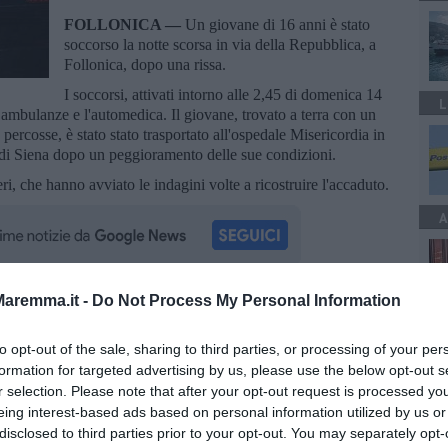
FOLLONICA —
Un giovane di 16 anni è stato
soccorso la notte scorsa in via della Repubblica, a
Follonica, dopo una rissa.
I soccorsi, attivati intorno alle 2,45 di domenica 14
L
ambulanze e l'automedica. Il giovane, trovato a terra con un
a percosse, è stato stato trasportato all'ospedale Misericordia in
te di Siena dopo un peggioramento delle sue condizioni.
ri, che hanno avviato le indagini volte a ricostruire l'accaduto.
A
aremma.it -
Do Not Process My Personal Information
oscana iscriviti alla
Newsletter QUInews - ToscanaMedia.
A
amente nella tua casella di posta.
to opt-out of the sale, sharing to third parties, or processing of your per
formation for targeted advertising by us, please use the below opt-out s
r selection. Please note that after your opt-out request is processed y
eing interest-based ads based on personal information utilized by us or
disclosed to third parties prior to your opt-out. You may separately opt-
 denunce e Dacur