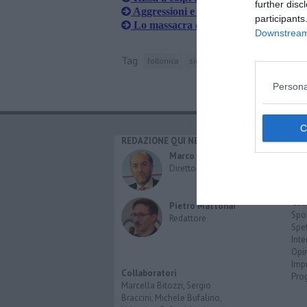
further disc
Aggressioni e pedoni investiti, 6 feriti 
participants
Lo massacra di colpi con un cartello 
Downstream 
Tag
follonica
siena
automedica
Persona
REDAZIONE QUI NEWS
CAT
Cro
Marco Migli
Poli
Direttore Responsabile
Attu
Eco
Cult
Pietro Mattonai
Spo
Redattore
Spet
Inte
Opi
Imp
Collaboratori
Pro
Marcella Bitozzi, Sergio
Braccini, Michele Bufalino,