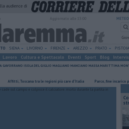
alla audience di
o
Aggiornato alle 13:00
METEO
Gio
ETO
SIENA
LIVORNO
FIRENZE
AREZZO
PRATO
PISTOI
Lavoro
Cultura e Spettacolo
Eventi
Sport
Blog
Intervi
A
GAVORRANO
ISOLA DEL GIGLIO
MAGLIANO
MANCIANO
MASSA MARITTIMA
MONT
itti, Toscana tra le regioni più care d'Italia
Parco, fine incarico per il d
Co
st