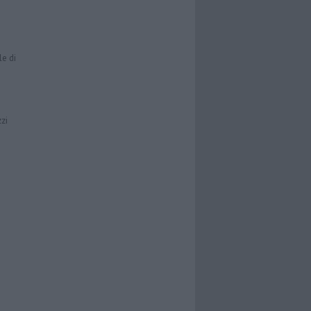
le di
zzi