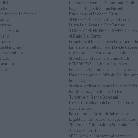
MUNI
Le pregiate penne di Pierantonio Pardi
albio
Pagine allegre di Gianni Micheli
iglione della Pescaia
Psico-cose di Federica Giusti
lonica
VI PRESENTO I MIEI... di Dino Fiumalbi
orrano
Le stelle di Astrea di Edit Permay
a del Giglio
STORIE VISPE MA NON TROPPO DISTR
liano
di Dario Dal Canto
ciano
Progettare il benessere di Erica Fiumalbi
sa Marittima
La Toscana della birra di Davide Cappan
te Argentario
Cose strane e posti assurdi di Blue Lam
etello
Storielba di Alessandro Canestrelli
castrada
NEURONEWS di Alberto Arturo Vergani
lino
Pensieri della domenica di Libero Ventur
Fauda e balagan di Alfredo De Girolam
Enrico Catassi
Storie di ordinaria umanità di Nicolò Ste
Parole in viaggio di Tito Barbini
Turbative di Franco Bonciani
Lo scrittore sfigato di Enrico Guerrini e
Gordiano Lupi
Raccontare di Gusto di Rubina Rovini
Legalità e non solo di Salvatore Calleri
Shalom La Cultura della Solidarietà di 
Andrea Pio Cristiani
VERSI-AMO di Chi mette al centro la