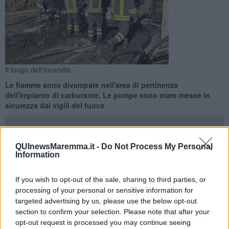
Il luogo dell'incendio
Le fiamme sono divampate nell'area di pertinenza
dell'impianto di carburante. Le pompe sono state messe in
sicurezza dai vigili del fuoco
QUInewsMaremma.it -
Do Not Process My Personal
Information
FOLLONICA —
Incendio al distributore di carburante, ieri a
Follonica dove sono accorsi i vigili del fuoco del distaccamento
If you wish to opt-out of the sale, sharing to third parties, or
locale e del comando di Grosseto. E' successo sulla vecchia
processing of your personal or sensitive information for
Aurelia in località Prato Ranieri.
targeted advertising by us, please use the below opt-out
section to confirm your selection. Please note that after your
Le fiamme hanno avvolto due autofurgoni e un'autovettura che si
opt-out request is processed you may continue seeing
trovavano nell'area di sosta dell'impianto.