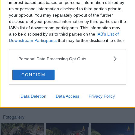
interest-based ads based on personal information utilized by
us or personal information disclosed to third parties prior to
your opt-out. You may separately opt-out of the further
disclosure of your personal information by third parties on the
Le squadre dei pompieri hanno spento l’incendio evitando che si
IAB’s list of downstream participants. This information may
propagasse - oltre che alle strutture di servizio - alle pompe di
also be disclosed by us to third parties on the
IAB’s List of
erogazione carburante del distributore. Oltre ai vigili del fuoco sono
Downstream Participants
that may further disclose it to other
intervenuti carabinieri e polizia municipale.
third parties.
Personal Data Processing Opt Outs
CONFIRM
Se vuoi leggere le notizie principali della Toscana iscriviti alla
Newsletter QUInews - ToscanaMedia.
Arriva gratis tutti i giorni
alle 20:00 direttamente nella tua casella di posta.
Data Deletion
Data Access
Privacy Policy
Basta cliccare
QUI
Fotogallery