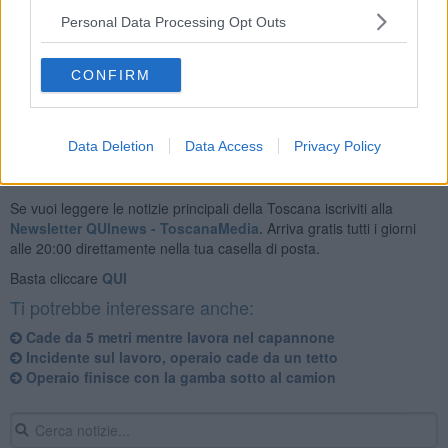
Personal Data Processing Opt Outs
Il luogo dell'infortunio è stato raggiunto anche dalle forze
dell'ordine, mentre la Asl Sud Est vi ha inviato il personale del
nucleo Prevenzione igiene e sicurezza nei luoghi di lavoro (Pisll).
CONFIRM
Data Deletion
Data Access
Privacy Policy
Se vuoi leggere le notizie principali della Toscana iscriviti alla
Newsletter QUInews - ToscanaMedia.
Arriva gratis tutti i giorni
alle 20:00 direttamente nella tua casella di posta.
Basta cliccare
QUI
Ti potrebbe interessare anche:
Cade da 5 metri mentre lavora nel capannone
Incidente sul lavoro, operaio cade da un tetto
Operaio finisce con la gamba sotto al camion