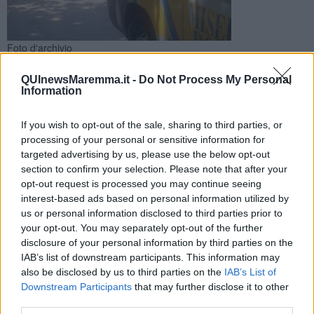
Foto d'archivio
Il lavoratore è stato raggiunto dal personale del 118 e poi
QUInewsMaremma.it -
Do Not Process My Personal
trasferito all'ospedale Misericordia di Grosseto. Attivata la
Information
medicina del lavoro
If you wish to opt-out of the sale, sharing to third parties, or
processing of your personal or sensitive information for
targeted advertising by us, please use the below opt-out
section to confirm your selection. Please note that after your
opt-out request is processed you may continue seeing
FOLLONICA —
Infortunio sul lavoro stamani a Follonica, coinvolto
un 29enne che è stato soccorso sul posto e poi trasferito al pronto
interest-based ads based on personal information utilized by
soccorso dell'ospedale Misericordia di Grosseto.
us or personal information disclosed to third parties prior to
your opt-out. You may separately opt-out of the further
La centrale operativa di 118 è stata attivata appena dopo le 8,45
disclosure of your personal information by third parties on the
ed ha inviato sul posto sia l'automedica che l'ambulanza della
IAB’s list of downstream participants. This information may
Misericordia locale. Il mezzo ha trasportato il lavoratore in ospedale
also be disclosed by us to third parties on the
IAB’s List of
in codice 2 (giallo).
Downstream Participants
that may further disclose it to other
third parties.