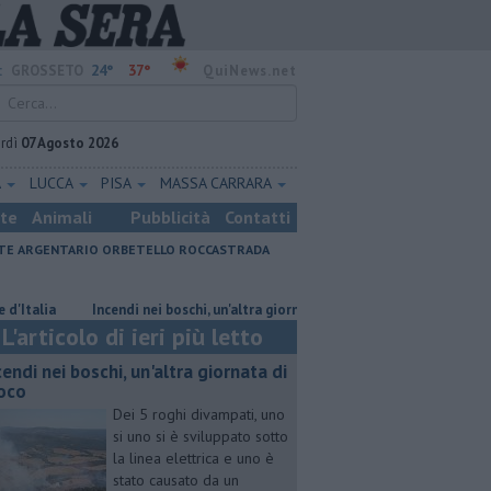
24°
37°
:
GROSSETO
QuiNews.net
rdì
07 Agosto 2026
A
LUCCA
PISA
MASSA CARRARA
ste
Animali
Pubblicità
Contatti
E ARGENTARIO
ORBETELLO
ROCCASTRADA
a
Incendi nei boschi, un'altra giornata di fuoco
Collegamenti Giglio
L'articolo di ieri più letto
cendi nei boschi, un'altra giornata di
oco
Dei 5 roghi divampati, uno
si uno si è sviluppato sotto
la linea elettrica e uno è
stato causato da un