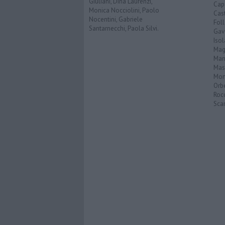
Giuliani, Dina Laurenzi,
Cap
Monica Nocciolini, Paolo
Cast
Nocentini, Gabriele
Fol
Santarnecchi, Paola Silvi.
Gav
Isol
Mag
Man
Mas
Mon
Orb
Roc
Scar