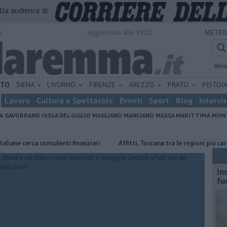
alla audience di
o
Aggiornato alle 19:20
METEO
Vene
ETO
SIENA
LIVORNO
FIRENZE
AREZZO
PRATO
PISTOI
Lavoro
Cultura e Spettacolo
Eventi
Sport
Blog
Intervi
A
GAVORRANO
ISOLA DEL GIGLIO
MAGLIANO
MANCIANO
MASSA MARITTIMA
MONT
erca consulenti finanziari
Affitti, Toscana tra le regioni più care d'Itali
In
fu