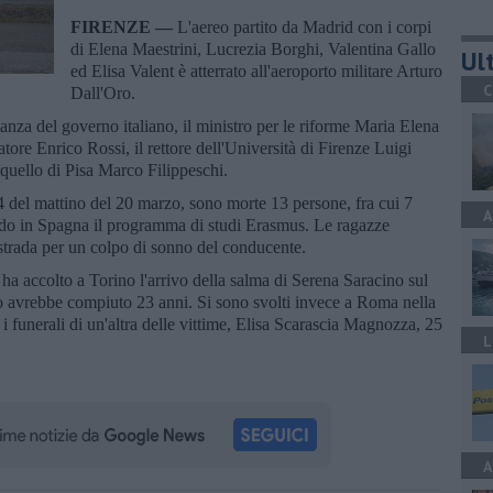
FIRENZE —
L'aereo partito da Madrid con i corpi
di Elena Maestrini, Lucrezia Borghi, Valentina Gallo
Ult
ed Elisa Valent è atterrato all'aeroporto militare Arturo
C
Dall'Oro.
anza del governo italiano, il ministro per le riforme Maria Elena
atore Enrico Rossi, il rettore dell'Università di Firenze Luigi
 quello di Pisa Marco Filippeschi.
4 del mattino del 20 marzo, sono morte 13 persone, fra cui 7
A
ndo in Spagna il programma di studi Erasmus. Le ragazze
strada per un colpo di sonno del conducente.
ha accolto a Torino l'arrivo della salma di Serena Saracino sul
 avrebbe compiuto 23 anni. Si sono svolti invece a Roma nella
 i funerali di un'altra delle vittime, Elisa Scarascia Magnozza, 25
L
A