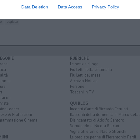
rid
governo italiano
maria elena boschi
enrico rossi
Data Deletion
Data Access
Privacy Policy
o filippeschi
spagna
torino
roma
lo
olgiata
EGORIE
RUBRICHE
naca
Le notizie di oggi
tica
Più Letti della settimana
alità
Più Letti del mese
nomia
Archivio Notizie
ura
Persone
rt
Toscani in TV
tacoli
rviste
QUI BLOG
nion Leader
Incontri d'arte di Riccardo Ferrucci
rese & Professioni
Racconti della domenica di Marco Celat
grammazione Cinema
Disincantato di Adolfo Santoro
Sorridendo di Nicola Belcari
Vignaioli e vini di Nadio Stronchi
MUNI
Le pregiate penne di Pierantonio Pardi