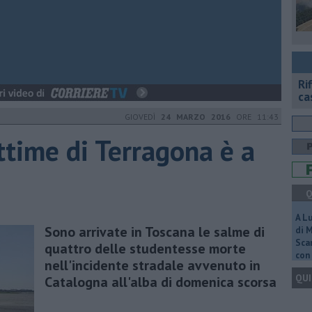
Ri
ca
GIOVEDÌ
24 MARZO 2016
ORE 11:43
ittime di Terragona è a
Q
A L
Sono arrivate in Toscana le salme di
di 
Scar
quattro delle studentesse morte
con 
nell'incidente stradale avvenuto in
QUI
Catalogna all'alba di domenica scorsa