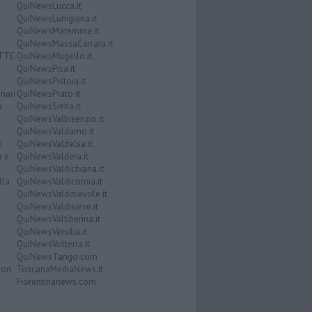
QuiNewsLucca.it
QuiNewsLunigiana.it
QuiNewsMaremma.it
QuiNewsMassaCarrara.it
ATTE
QuiNewsMugello.it
QuiNewsPisa.it
QuiNewsPistoia.it
nari
QuiNewsPrato.it
a
QuiNewsSiena.it
QuiNewsValbisenzio.it
QuiNewsValdarno.it
i
QuiNewsValdelsa.it
o e
QuiNewsValdera.it
QuiNewsValdichiana.it
lla
QuiNewsValdicornia.it
QuiNewsValdinievole.it
QuiNewsValdisieve.it
QuiNewsValtiberina.it
QuiNewsVersilia.it
QuiNewsVolterra.it
QuiNewsTango.com
Don
ToscanaMediaNews.it
Fiorentinanews.com