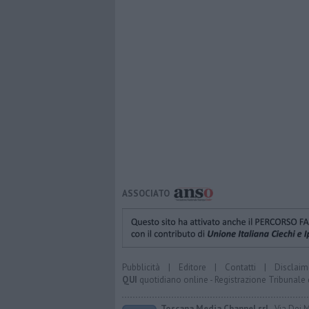
ASSOCIATO
Pubblicità
|
Editore
|
Contatti
|
Disclaim
QUI
quotidiano online - Registrazione Tribunale 
Toscana Media Channel srl
- Via Dei 