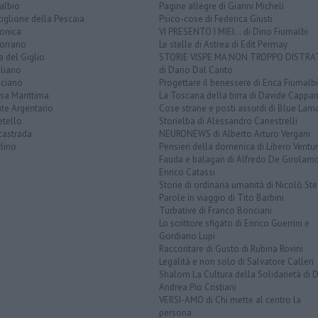
albio
Pagine allegre di Gianni Micheli
iglione della Pescaia
Psico-cose di Federica Giusti
lonica
VI PRESENTO I MIEI... di Dino Fiumalbi
orrano
Le stelle di Astrea di Edit Permay
a del Giglio
STORIE VISPE MA NON TROPPO DISTR
liano
di Dario Dal Canto
ciano
Progettare il benessere di Erica Fiumalbi
sa Marittima
La Toscana della birra di Davide Cappan
te Argentario
Cose strane e posti assurdi di Blue Lam
etello
Storielba di Alessandro Canestrelli
castrada
NEURONEWS di Alberto Arturo Vergani
lino
Pensieri della domenica di Libero Ventur
Fauda e balagan di Alfredo De Girolam
Enrico Catassi
Storie di ordinaria umanità di Nicolò Ste
Parole in viaggio di Tito Barbini
Turbative di Franco Bonciani
Lo scrittore sfigato di Enrico Guerrini e
Gordiano Lupi
Raccontare di Gusto di Rubina Rovini
Legalità e non solo di Salvatore Calleri
Shalom La Cultura della Solidarietà di 
Andrea Pio Cristiani
VERSI-AMO di Chi mette al centro la
persona