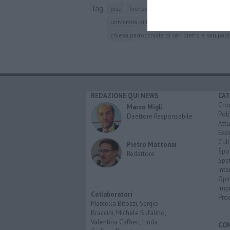
Tag
pisa
firenze
toscana
catalogna
mad
università di firenze
dario nardella
marc
chiesa parrocchiale di san pietro e san pao
REDAZIONE QUI NEWS
CAT
Cro
Marco Migli
Poli
Direttore Responsabile
Attu
Eco
Cult
Pietro Mattonai
Spo
Redattore
Spet
Inte
Opi
Imp
Collaboratori
Pro
Marcella Bitozzi, Sergio
Braccini, Michele Bufalino,
Valentina Caffieri, Linda
CO