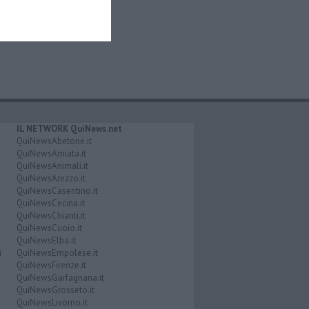
IL NETWORK QuiNews.net
QuiNewsAbetone.it
QuiNewsAmiata.it
QuiNewsAnimali.it
QuiNewsArezzo.it
QuiNewsCasentino.it
QuiNewsCecina.it
QuiNewsChianti.it
QuiNewsCuoio.it
QuiNewsElba.it
i
QuiNewsEmpolese.it
QuiNewsFirenze.it
QuiNewsGarfagnana.it
QuiNewsGrosseto.it
QuiNewsLivorno.it