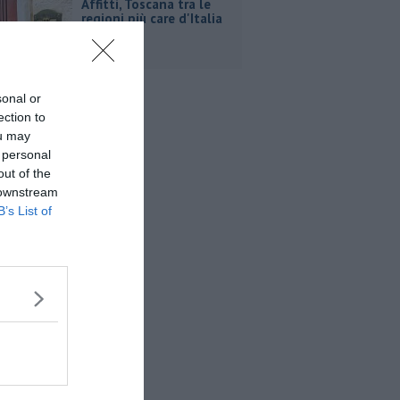
Affitti, Toscana tra le
regioni più care d'Italia
sonal or
ection to
ou may
 personal
out of the
 downstream
B’s List of