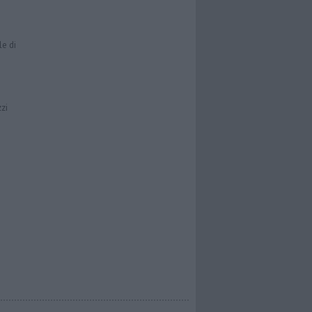
le di
zzi