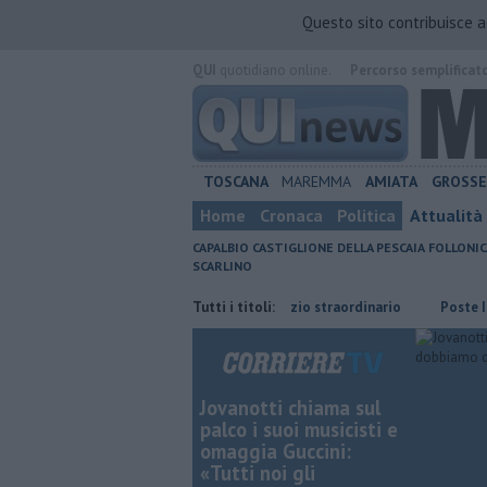
Questo sito contribuisce 
QUI
quotidiano online.
Percorso semplificat
TOSCANA
MAREMMA
AMIATA
GROSS
Home
Cronaca
Politica
Attualità
CAPALBIO
CASTIGLIONE DELLA PESCAIA
FOLLONIC
SCARLINO
Collegamenti Giglio, ora un servizio straordinario
Tutti i titoli:
Poste Italiane c
Jovanotti chiama sul
palco i suoi musicisti e
omaggia Guccini:
«Tutti noi gli