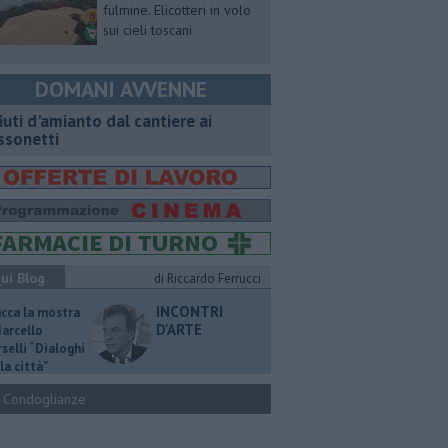
fulmine. Elicotteri in volo
sui cieli toscani
DOMANI AVVENNE
fiuti d'amianto dal cantiere ai
ssonetti
ui Blog
di Riccardo Ferrucci
INCONTRI
ucca la mostra
D'ARTE
Marcello
selli “Dialoghi
la città"
Condoglianze