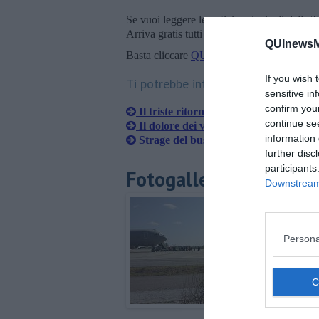
Se vuoi leggere le notizie principali della T
Arriva gratis tutti i giorni alle 20:00 dirett
QUInewsM
Basta cliccare
QUI
If you wish 
Ti potrebbe interessare anche:
sensitive in
confirm you
Il triste ritorno di Elena, Valentina e
continue se
Il dolore dei vescovi per le vittime in
information 
Strage del bus, è morta anche Lucrez
further disc
participants
Fotogallery
Downstream 
Persona