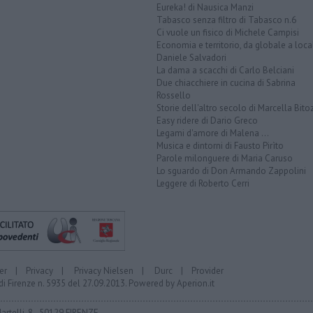
Eureka! di Nausica Manzi
Tabasco senza filtro di Tabasco n.6
Ci vuole un fisico di Michele Campisi
Economia e territorio, da globale a loca
Daniele Salvadori
La dama a scacchi di Carlo Belciani
Due chiacchiere in cucina di Sabrina
Rossello
Storie dell'altro secolo di Marcella Bito
Easy ridere di Dario Greco
Legami d'amore di Malena ...
Musica e dintorni di Fausto Pirìto
Parole milonguere di Maria Caruso
Lo sguardo di Don Armando Zappolini
Leggere di Roberto Cerri
er
|
Privacy
|
Privacy Nielsen
|
Durc
|
Provider
di Firenze n. 5935 del 27.09.2013. Powered by
Aperion.it
Martelli, 8 - 50129 FIRENZE