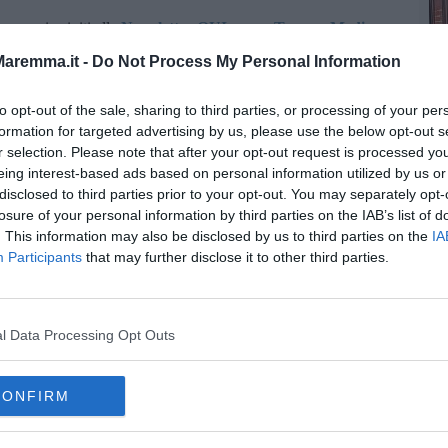
oscana iscriviti alla
Newsletter QUInews - ToscanaMedia.
amente nella tua casella di posta.
aremma.it -
Do Not Process My Personal Information
to opt-out of the sale, sharing to third parties, or processing of your per
formation for targeted advertising by us, please use the below opt-out s
r selection. Please note that after your opt-out request is processed y
 Lucrezia
eing interest-based ads based on personal information utilized by us or
 Catalogna
disclosed to third parties prior to your opt-out. You may separately opt-
ia
losure of your personal information by third parties on the IAB’s list of
. This information may also be disclosed by us to third parties on the
IA
Participants
that may further disclose it to other third parties.
l Data Processing Opt Outs
CONFIRM