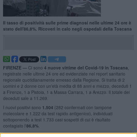
Il tasso di positività sulle prime diagnosi nelle ultime 24 ore è
stato dell'86,8%. Ricoveri in calo negli ospedali della Toscana
FIRENZE —
Ci sono
4 nuove vittime
del Covid-19 in Toscana
,
registrate nelle ultime 24 ore ed evidenziate nel report sanitario
regionale quotidianamente emesso dalla Regione. Si tratta di
2
uomini e 2 donne con un'età media di 88 anni e mezzo, deceduti 1
a Firenze, 1 a Pistoia, 1 a Massa Carrara, 1 a Arezzo. Il totale dei
deceduti sale a 11.269.
I nuovi positivi sono
1.504
(282 confermati con tampone
molecolare e 1.222 da test rapido antigenico), individuati
sottoponendo a test 1.733 casi sospetti di cui è risultato
contagiato l'
86,8
%
.