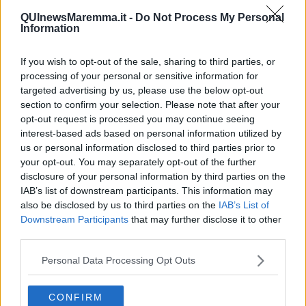
QUInewsMaremma.it -
Do Not Process My Personal
Information
I guariti oggi sono
1.350
per un totale di 1.465.675 persone che
rappresentano il 94,5% di coloro che sono stati colpiti dal Covid sul
If you wish to opt-out of the sale, sharing to third parties, or
territorio regionale.
processing of your personal or sensitive information for
Gli attualmente positivi sono oggi
73.586
, +0,2% rispetto a ieri.
targeted advertising by us, please use the below opt-out
Diminuisce il numero dei ricoverati, oggi sono
600
(14 in meno
section to confirm your selection. Please note that after your
rispetto a ieri), di cui
18
in terapia intensiva (3 in meno). Nel grafico
opt-out request is processed you may continue seeing
sottostante la situazione negli ospedali toscani.
interest-based ads based on personal information utilized by
us or personal information disclosed to third parties prior to
your opt-out. You may separately opt-out of the further
disclosure of your personal information by third parties on the
IAB’s list of downstream participants. This information may
also be disclosed by us to third parties on the
IAB’s List of
Downstream Participants
that may further disclose it to other
third parties.
Personal Data Processing Opt Outs
CONFIRM