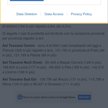
Tabella della Regione
Data Deletion
Data Access
Privacy Policy
Altre
72.986
persone con l'infezione in corso sono in isolamento a
casa con sintomi lievi che non richiedono cure ospedaliere o prive
di sintomi (164 in più rispetto a ieri, più 0,2%).
Di seguito i casi di positività sul territorio con la variazione provincia
per provincia rispetto a ieri:
Asl Toscana Centro
- sono 416.899 i casi complessivi ad oggi a
Firenze (345 in più rispetto a ieri), 101.783 in provincia di Prato (66
in più), 121.169 a Pistoia (88 in più)
Asl Toscana Nord Ovest
- 80.409 a Massa Carrara (128 in più),
168.924 a Lucca (177 in più), 180.822 a Pisa (168 in più), 142.210
a Livorno (186 in più)
Asl Toscana Sud Est
- 139.790 ad Arezzo (131 in più), 110.788 a
Siena (100 in più) e 86.627 a Grosseto (111 in più).